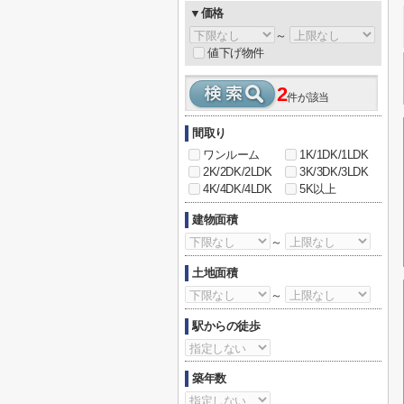
▼価格
～
値下げ物件
2
件が該当
間取り
ワンルーム
1K/1DK/1LDK
2K/2DK/2LDK
3K/3DK/3LDK
4K/4DK/4LDK
5K以上
建物面積
～
土地面積
～
駅からの徒歩
築年数