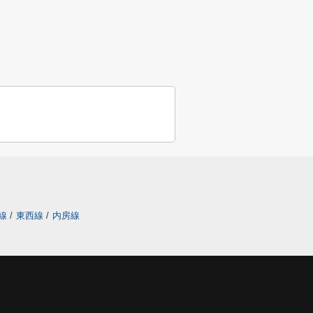
線
/
東西線
/
内房線