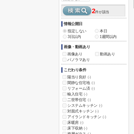
2
件が該当
情報公開日
指定しない
本日
3日以内
1週間以内
画像・動画あり
画像あり
動画あり
パノラマあり
こだわり条件
陽当り良好
(-)
閑静な住宅地
(-)
リフォーム済
(-)
輸入住宅
(-)
二世帯住宅
(-)
システムキッチン
(-)
対面式キッチン
(-)
アイランドキッチン
(-)
床暖房
(-)
床下収納
(-)
複層ガラス