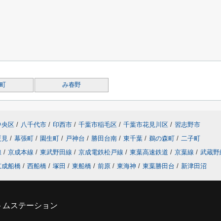
町
み春野
中央区
/
八千代市
/
印西市
/
千葉市稲毛区
/
千葉市花見川区
/
習志野市
夏見
/
幕張町
/
園生町
/
戸神台
/
勝田台南
/
東千葉
/
鵜の森町
/
二子町
線
/
京成本線
/
東武野田線
/
京成電鉄松戸線
/
東葉高速鉄道
/
京葉線
/
武蔵野
京成船橋
/
西船橋
/
塚田
/
東船橋
/
前原
/
東海神
/
東葉勝田台
/
新津田沼
トムステーション