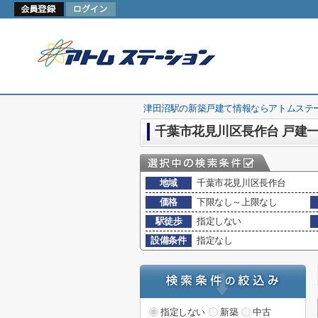
津田沼駅の新築戸建て情報ならアトムステ
千葉市花見川区長作台 戸建
地域
千葉市花見川区長作台
価格
下限なし～上限なし
駅徒歩
指定しない
設備条件
指定なし
指定しない
新築
中古