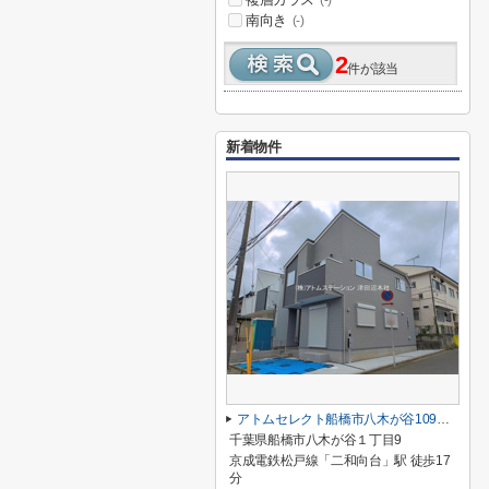
(-)
南向き
(-)
2
件が該当
新着物件
アトムセレクト船橋市八木が谷109 2棟 1号棟
千葉県船橋市八木が谷１丁目9
京成電鉄松戸線「二和向台」駅 徒歩17
分