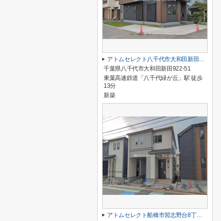
アトムセレクト八千代市大和田新田２期１号棟
千葉県八千代市大和田新田922-51
東葉高速鉄道「八千代緑が丘」駅 徒歩
13分
新築
アトムセレクト船橋市習志野台8丁目1905番B号棟