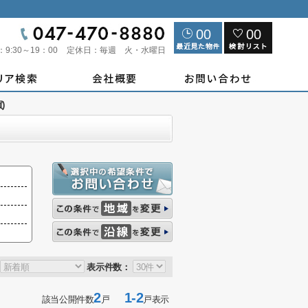
00
00
：
9:30～19：00
定休日：
毎週 火・水曜日
)
表示件数：
2
1-2
該当公開件数
戸
戸表示