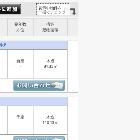
表示中物件を
一括でチェック
築年数
構造
方位
建物面積
号棟
新築
木造
-
94.81㎡
予定
木造
-
110.13㎡