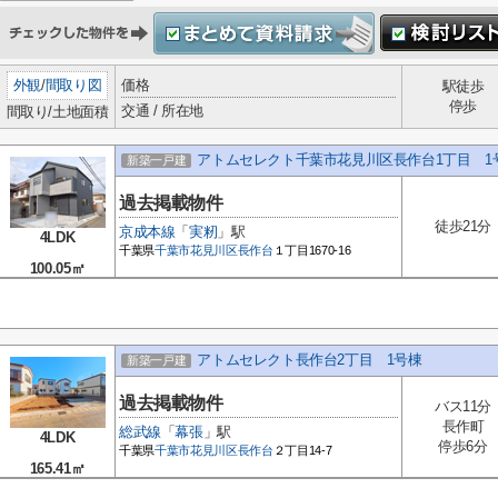
外観
/
間取り図
価格
駅徒歩
停歩
交通 / 所在地
間取り/土地面積
アトムセレクト千葉市花見川区長作台1丁目 1
新築一戸建
過去掲載物件
徒歩21分
京成本線
「
実籾
」駅
4LDK
千葉県
千葉市花見川区
長作台
１丁目1670-16
100.05㎡
アトムセレクト長作台2丁目 1号棟
新築一戸建
過去掲載物件
バス11分
長作町
総武線
「
幕張
」駅
4LDK
停歩6分
千葉県
千葉市花見川区
長作台
２丁目14-7
165.41㎡