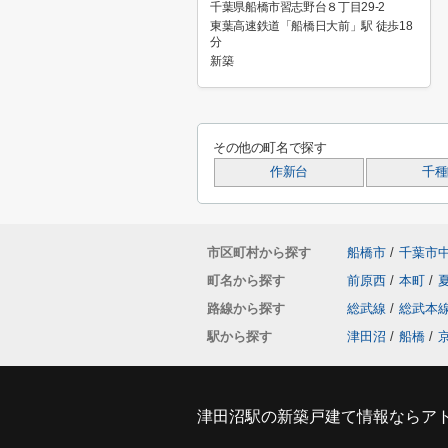
千葉県船橋市習志野台８丁目29-2
東葉高速鉄道「船橋日大前」駅 徒歩18
分
新築
その他の町名で探す
作新台
千種
市区町村から探す
船橋市
/
千葉市
町名から探す
前原西
/
本町
/
路線から探す
総武線
/
総武本
駅から探す
津田沼
/
船橋
/
津田沼駅の新築戸建て情報ならア