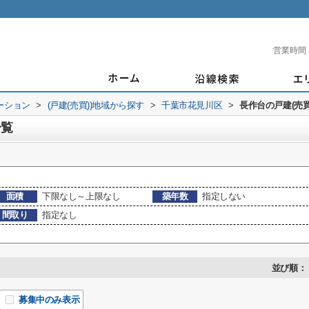
営業時間
ーション
>
(戸建(売買))地域から探す
>
千葉市花見川区
>
長作台の戸建(売買
一覧
面積
下限なし～上限なし
築年数
指定しない
間取り
指定なし
並び順：
募集中のみ表示