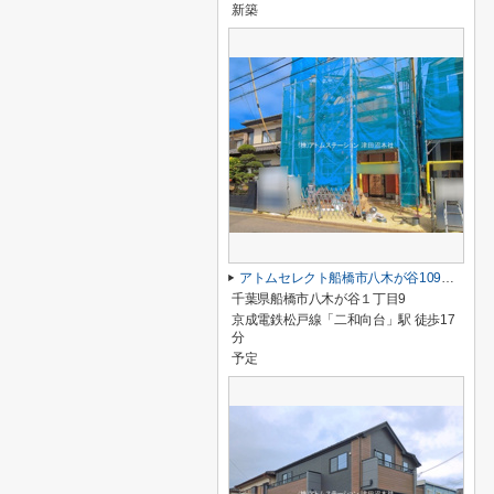
新築
アトムセレクト船橋市八木が谷109 2棟 2号棟
千葉県船橋市八木が谷１丁目9
京成電鉄松戸線「二和向台」駅 徒歩17
分
予定