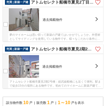
アトムセレクト船橋市夏見2丁目Ⅲ2号棟
売買 | 新築一戸建
過去掲載物件
夢のマイホームは思い切って新築の戸建てはいかがでしょうか。外壁材
としてサイディングを使用している物件です。様々なこだわり条件にお
応え出来るよう、当社は総武線船橋周辺にある...
アトムセレクト船橋市夏見2期2号棟
売買 | 新築一戸建
過去掲載物件
アトムセレクト船橋市夏見2期2号棟：総武線船橋にも近くて便利。駅ま
で徒歩15分の場所にある物件です。初めてのマイホームに新築戸建ては
いかがでしょうか。地盤が弱いと大惨事になり...
10
1
1～10
該当物件数
戸
販売数
戸
戸を表示