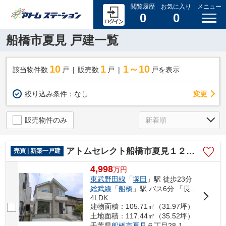
閲覧履歴
お気に入り
メニュー
0
0
船橋市夏見 戸建一覧
10
1
1～10
該当物件数
戸
販売数
戸
戸を表示
変更
絞り込み条件：
なし
販売物件のみ
アトムセレクト船橋市夏見１２期 １号棟
売買 | 新築一戸建
4,998
万
円
東武野田線
「
塚田
」駅 徒歩23分
総武線
「
船橋
」駅 バス6分 「長福寺入口」 停歩7分
4LDK
建物面積：105.71㎡（31.97坪）
土地面積：117.44㎡（35.52坪）
千葉県
船橋市
夏見
６丁目28-1