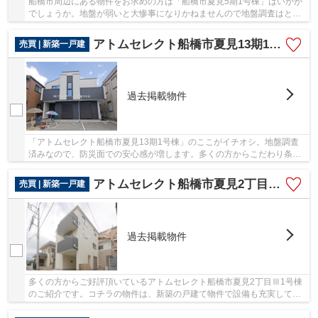
船橋市周辺にある物件をお求めの方は「船橋市夏見5期1号棟」はいかが
でしょうか。地盤が弱いと大惨事になりかねませんので地盤調査はとて
も大切です。コチラの物件は、新築の戸建て物...
アトムセレクト船橋市夏見13期1号棟
売買 | 新築一戸建
過去掲載物件
「アトムセレクト船橋市夏見13期1号棟」のここがイチオシ。地盤調査
済みなので、防災面での安心感が増します。多くの方からこだわり条件
でいただく新築戸建ての物件です。東武野田線新...
アトムセレクト船橋市夏見2丁目Ⅲ1号棟
売買 | 新築一戸建
過去掲載物件
多くの方からご好評頂いているアトムセレクト船橋市夏見2丁目Ⅲ1号棟
のご紹介です。コチラの物件は、新築の戸建て物件で設備も充実してい
ます。これまでの経験に基づき、お客様へ満足の...