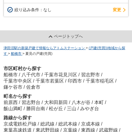
変更
絞り込み条件：
なし
ページトップへ
津田沼駅の新築戸建て情報ならアトムステーション
>
(戸建(売買))地域から探
す
>
船橋市
>
夏見の戸建(売買)
市区町村から探す
船橋市
/
八千代市
/
千葉市花見川区
/
習志野市
/
千葉市中央区
/
千葉市若葉区
/
印西市
/
千葉市稲毛区
/
鎌ケ谷市
/
佐倉市
町名から探す
前原西
/
習志野台
/
大和田新田
/
八木が谷
/
本町
/
飯山満町
/
勝田台南
/
松が丘
/
三山
/
みやぎ台
路線から探す
京成電鉄松戸線
/
総武線
/
総武本線
/
京成本線
/
東葉高速鉄道
/
東武野田線
/
京葉線
/
東西線
/
武蔵野線
/