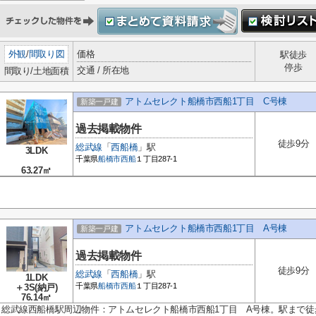
外観
/
間取り図
価格
駅徒歩
停歩
交通 / 所在地
間取り/土地面積
アトムセレクト船橋市西船1丁目 C号棟
新築一戸建
過去掲載物件
徒歩9分
総武線
「
西船橋
」駅
3LDK
千葉県
船橋市
西船
１丁目287-1
63.27㎡
アトムセレクト船橋市西船1丁目 A号棟
新築一戸建
過去掲載物件
徒歩9分
総武線
「
西船橋
」駅
1LDK
千葉県
船橋市
西船
１丁目287-1
＋3S(納戸)
76.14㎡
総武線西船橋駅周辺物件：アトムセレクト船橋市西船1丁目 A号棟。駅まで徒