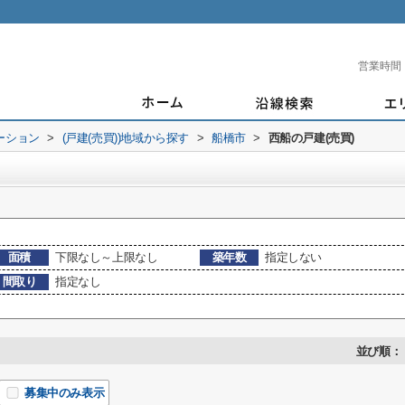
営業時間
ーション
>
(戸建(売買))地域から探す
>
船橋市
>
西船の戸建(売買)
面積
下限なし～上限なし
築年数
指定しない
間取り
指定なし
並び順：
募集中のみ表示