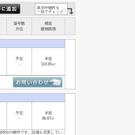
表示中物件を
一括でチェック
築年数
構造
方位
建物面積
予定
木造
-
110.85㎡
予定
木造
-
96.87㎡
歩9分の物件です。設備も充実してい