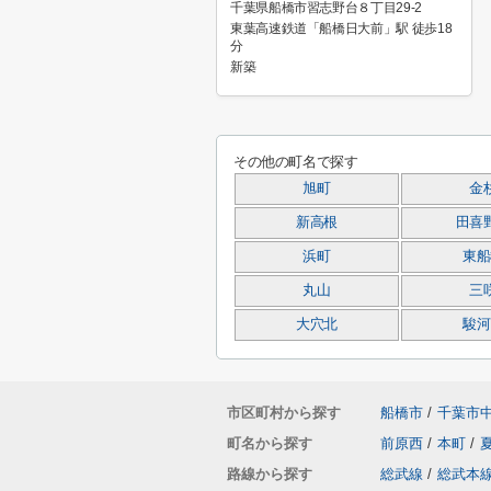
千葉県船橋市習志野台８丁目29-2
東葉高速鉄道「船橋日大前」駅 徒歩18
分
新築
その他の町名で探す
旭町
金
新高根
田喜
浜町
東船
丸山
三
大穴北
駿河
市区町村から探す
船橋市
/
千葉市
町名から探す
前原西
/
本町
/
路線から探す
総武線
/
総武本