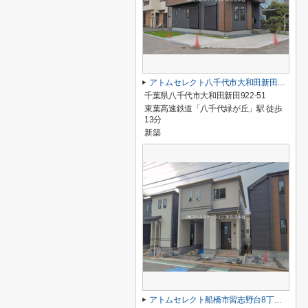
アトムセレクト八千代市大和田新田２期１号棟
千葉県八千代市大和田新田922-51
東葉高速鉄道「八千代緑が丘」駅 徒歩
13分
新築
アトムセレクト船橋市習志野台8丁目1905番B号棟