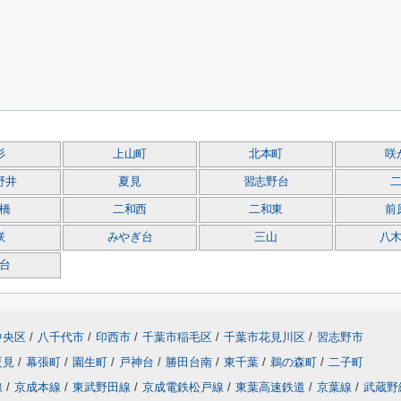
杉
上山町
北本町
咲
野井
夏見
習志野台
橋
二和西
二和東
前
咲
みやぎ台
三山
八
台
中央区
/
八千代市
/
印西市
/
千葉市稲毛区
/
千葉市花見川区
/
習志野市
夏見
/
幕張町
/
園生町
/
戸神台
/
勝田台南
/
東千葉
/
鵜の森町
/
二子町
線
/
京成本線
/
東武野田線
/
京成電鉄松戸線
/
東葉高速鉄道
/
京葉線
/
武蔵野