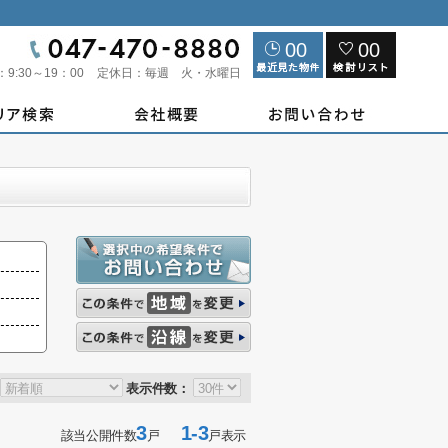
00
00
：
9:30～19：00
定休日：
毎週 火・水曜日
表示件数：
3
1-3
該当公開件数
戸
戸表示