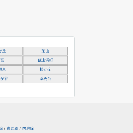
が丘
芝山
二宮
飯山満町
原東
松が丘
木が谷
薬円台
線
/
東西線
/
内房線