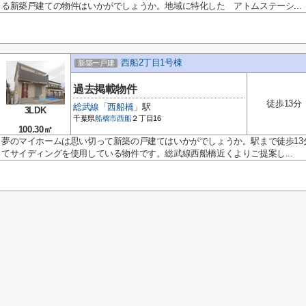
る新築戸建ての物件はいかがでしょうか。地域に特化した アトムステーシ...
西船2丁目1号棟
新築一戸建
過去掲載物件
徒歩13分
総武線
「
西船橋
」駅
3LDK
千葉県
船橋市
西船
２丁目16
100.30㎡
夢のマイホームは思い切って新築の戸建てはいかがでしょうか。駅まで徒歩13
てサイディングを使用している物件です。総武線西船橋近くよりご提案し...