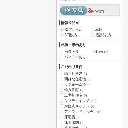
3
件が該当
情報公開日
指定しない
本日
3日以内
1週間以内
画像・動画あり
画像あり
動画あり
パノラマあり
こだわり条件
陽当り良好
(-)
閑静な住宅地
(-)
リフォーム済
(-)
輸入住宅
(-)
二世帯住宅
(-)
システムキッチン
(-)
対面式キッチン
(-)
アイランドキッチン
(-)
床暖房
(-)
床下収納
(-)
複層ガラス