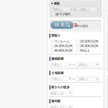
▼価格
～
値下げ物件
3
件が該当
間取り
ワンルーム
1K/1DK/1LDK
2K/2DK/2LDK
3K/3DK/3LDK
4K/4DK/4LDK
5K以上
建物面積
～
土地面積
～
駅からの徒歩
築年数