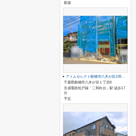
新築
アトムセレクト船橋市八木が谷109 2棟 2号棟
千葉県船橋市八木が谷１丁目9
京成電鉄松戸線「二和向台」駅 徒歩17
分
予定