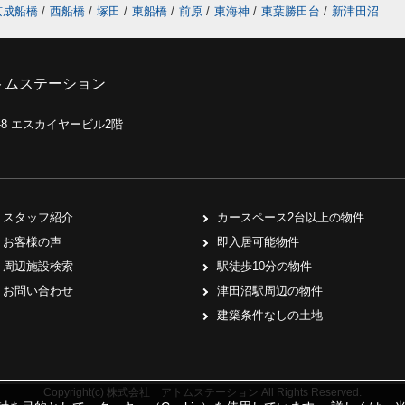
京成船橋
/
西船橋
/
塚田
/
東船橋
/
前原
/
東海神
/
東葉勝田台
/
新津田沼
トムステーション
0-8 エスカイヤービル2階
スタッフ紹介
カースペース2台以上の物件
お客様の声
即入居可能物件
周辺施設検索
駅徒歩10分の物件
お問い合わせ
津田沼駅周辺の物件
建築条件なしの土地
Copyright(c) 株式会社 アトムステーション All Rights Reserved.