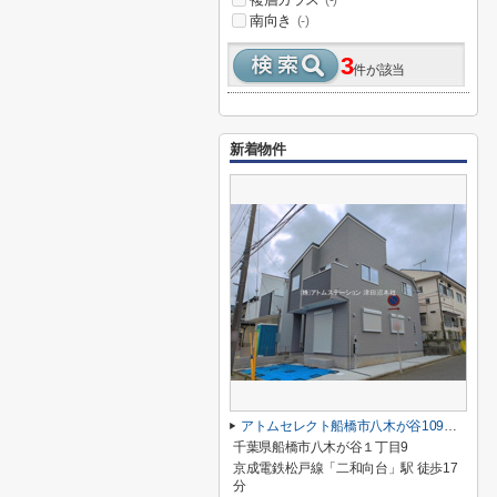
(-)
南向き
(-)
3
件が該当
新着物件
アトムセレクト船橋市八木が谷109 2棟 1号棟
千葉県船橋市八木が谷１丁目9
京成電鉄松戸線「二和向台」駅 徒歩17
分