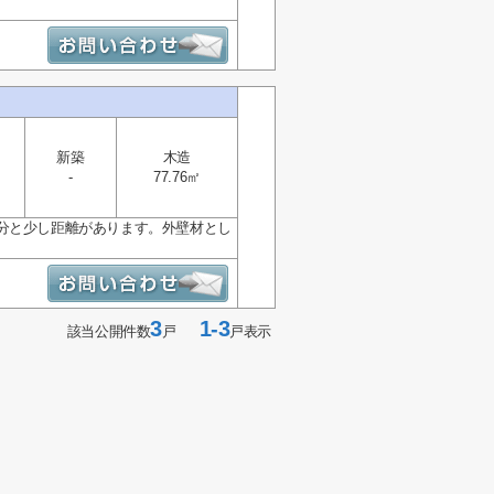
新築
木造
-
77.76㎡
分と少し距離があります。外壁材とし
3
1-3
該当公開件数
戸
戸表示