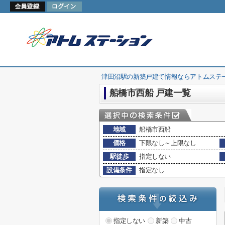
津田沼駅の新築戸建て情報ならアトムステ
船橋市西船 戸建一覧
地域
船橋市西船
価格
下限なし～上限なし
駅徒歩
指定しない
設備条件
指定なし
指定しない
新築
中古