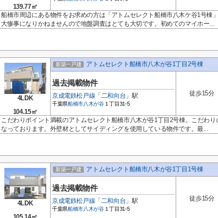
139.77㎡
船橋市周辺にある物件をお求めの方は「アトムセレクト船橋市八木ケ谷1号棟
大惨事になりかねませんので地盤調査はとても大切です。初めてのマイホー...
アトムセレクト船橋市八木が谷1丁目2号棟
新築一戸建
過去掲載物件
徒歩15分
京成電鉄松戸線
「
二和向台
」駅
4LDK
千葉県
船橋市
八木が谷
１丁目31-5
104.15㎡
こだわりポイント満載のアトムセレクト船橋市八木が谷1丁目2号棟。こだわり
なっております。外壁材としてサイディングを使用している物件です。最...
アトムセレクト船橋市八木が谷1丁目1号棟
新築一戸建
過去掲載物件
徒歩15分
京成電鉄松戸線
「
二和向台
」駅
4LDK
千葉県
船橋市
八木が谷
１丁目31-5
105.14㎡