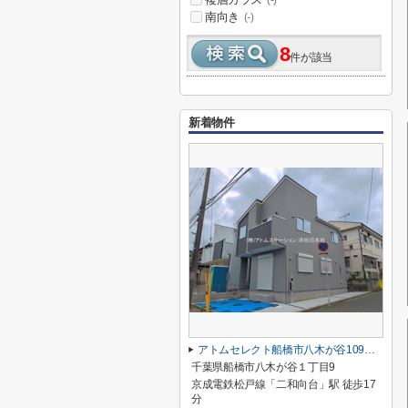
(-)
南向き
(-)
8
件が該当
新着物件
アトムセレクト船橋市八木が谷109 2棟 1号棟
千葉県船橋市八木が谷１丁目9
京成電鉄松戸線「二和向台」駅 徒歩17
分