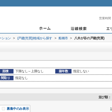
営業時間
ーション
>
(戸建(売買))地域から探す
>
船橋市
>
八木が谷の戸建(売買)
面積
下限なし～上限なし
築年数
指定しない
間取り
指定なし
並び順：
募集中のみ表示