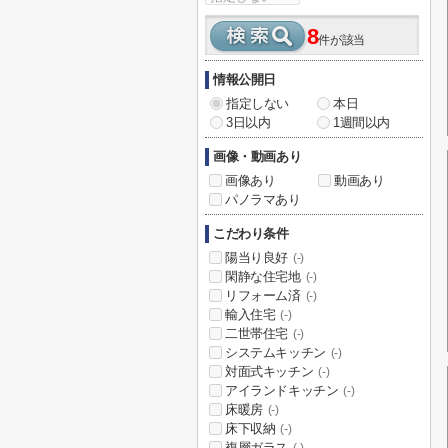
8
件が該当
情報公開日
指定しない
本日
3日以内
1週間以内
画像・動画あり
画像あり
動画あり
パノラマあり
こだわり条件
陽当り良好
(-)
閑静な住宅地
(-)
リフォーム済
(-)
輸入住宅
(-)
二世帯住宅
(-)
システムキッチン
(-)
対面式キッチン
(-)
アイランドキッチン
(-)
床暖房
(-)
床下収納
(-)
複層ガラス