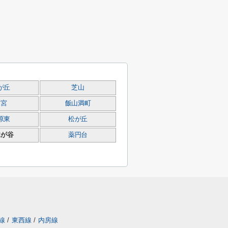
が丘
芝山
二宮
飯山満町
原東
松が丘
木が谷
薬円台
線
/
東西線
/
内房線