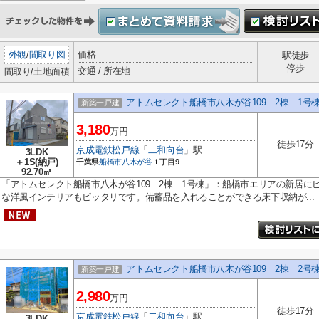
外観
/
間取り図
価格
駅徒歩
停歩
交通 / 所在地
間取り/土地面積
アトムセレクト船橋市八木が谷109 2棟 1号
新築一戸建
3,180
万円
徒歩17分
京成電鉄松戸線
「
二和向台
」駅
3LDK
＋1S(納戸)
千葉県
船橋市
八木が谷
１丁目9
92.70㎡
「アトムセレクト船橋市八木が谷109 2棟 1号棟」：船橋市エリアの新居に
な洋風インテリアもピッタリです。備蓄品を入れることができる床下収納が...
アトムセレクト船橋市八木が谷109 2棟 2号
新築一戸建
2,980
万円
徒歩17分
京成電鉄松戸線
「
二和向台
」駅
3LDK