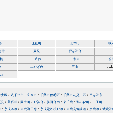
杉
上山町
北本町
咲
野井
夏見
習志野台
橋
二和西
二和東
前
咲
みやぎ台
三山
八
台
中央区
/
八千代市
/
印西市
/
千葉市稲毛区
/
千葉市花見川区
/
習志野市
夏見
/
幕張町
/
園生町
/
戸神台
/
勝田台南
/
東千葉
/
鵜の森町
/
二子町
線
/
京成本線
/
東武野田線
/
京成電鉄松戸線
/
東葉高速鉄道
/
京葉線
/
武蔵野