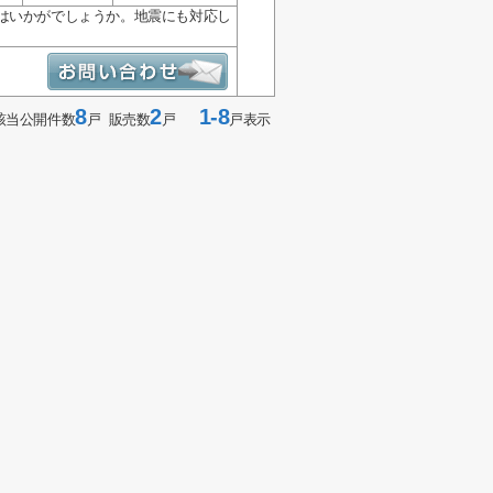
はいかがでしょうか。地震にも対応し
8
2
1-8
該当公開件数
戸 販売数
戸
戸表示