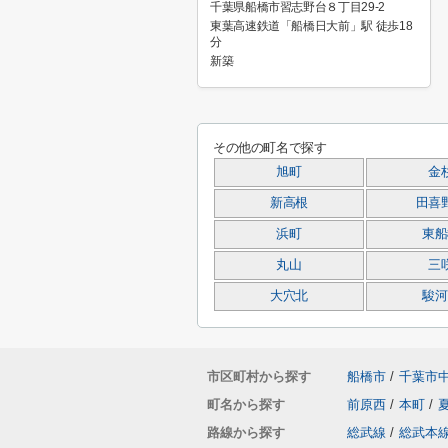
千葉県船橋市習志野台８丁目29-2
東葉高速鉄道「船橋日大前」駅 徒歩18
分
新築
その他の町名で探す
旭町
金
新高根
田喜
浜町
東船
丸山
三
大穴北
駿河
市区町村から探す
船橋市
/
千葉市
町名から探す
前原西
/
本町
/
路線から探す
総武線
/
総武本