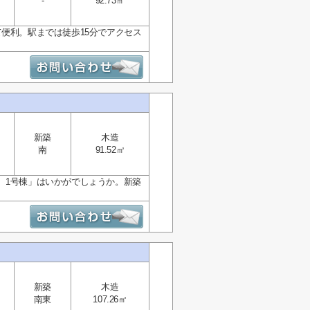
-
92.73㎡
便利。駅までは徒歩15分でアクセス
新築
木造
南
91.52㎡
 1号棟」はいかがでしょうか。新築
新築
木造
南東
107.26㎡