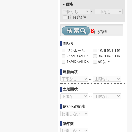
▼価格
～
値下げ物件
8
件が該当
間取り
ワンルーム
1K/1DK/1LDK
2K/2DK/2LDK
3K/3DK/3LDK
4K/4DK/4LDK
5K以上
建物面積
～
土地面積
～
駅からの徒歩
築年数