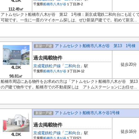
4LDK
千葉県
船橋市
八木が谷
１丁目28-2
112.49㎡
アトムセレクト船橋市八木が谷 第12 1号棟：新京成電鉄二和向台にも近くて
可能です。一生に一度のマイホーム探しは、ぜひ新築戸建てで。初めて新京...
アトムセレクト船橋市八木が谷 第13 1号棟
新築一戸建
過去掲載物件
徒歩20分
京成電鉄松戸線
「
二和向台
」駅
4LDK
千葉県
船橋市
八木が谷
３丁目24-12
98.81㎡
船橋市周辺にある物件をお求めの方は「アトムセレクト船橋市八木が谷 第13
の戸建て物件です。船橋市での不動産探しは アトムステーションにお任せ...
アトムセレクト船橋市八木ケ谷1号棟
新築一戸建
過去掲載物件
徒歩16分
京成電鉄松戸線
「
二和向台
」駅
4LDK
千葉県
船橋市
八木が谷
１丁目571