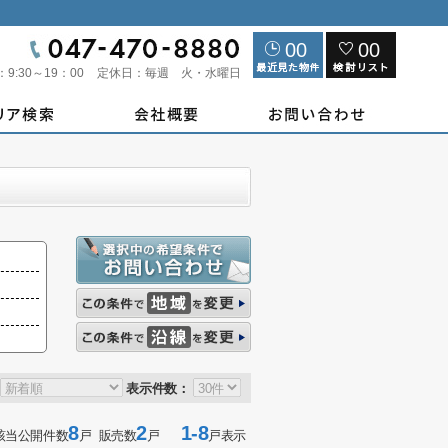
00
00
：
9:30～19：00
定休日：
毎週 火・水曜日
表示件数：
8
2
1-8
該当公開件数
戸 販売数
戸
戸表示