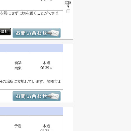
選択
▼
跡を気にせずに物を置くことができま
新築
木造
南東
96.39㎡
分の場所に立地しています。船橋市よ
予定
木造