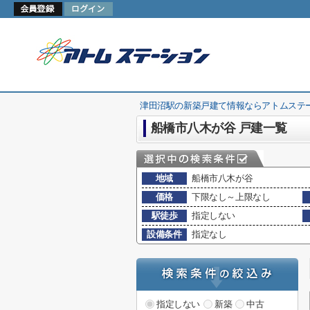
津田沼駅の新築戸建て情報ならアトムステ
船橋市八木が谷 戸建一覧
地域
船橋市八木が谷
価格
下限なし～上限なし
駅徒歩
指定しない
設備条件
指定なし
指定しない
新築
中古