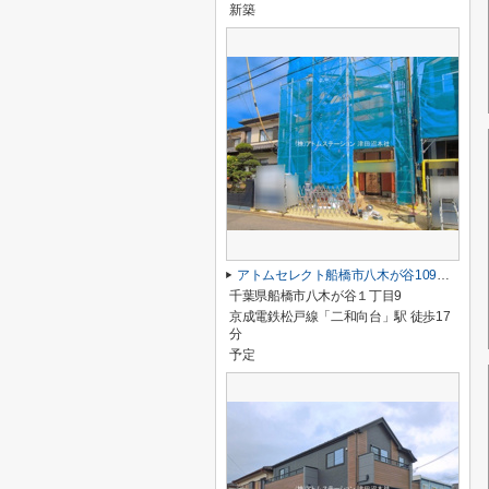
新築
アトムセレクト船橋市八木が谷109 2棟 2号棟
千葉県船橋市八木が谷１丁目9
京成電鉄松戸線「二和向台」駅 徒歩17
分
予定