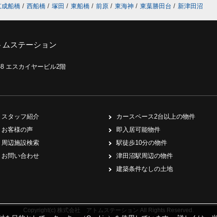
京成船橋
/
西船橋
/
塚田
/
東船橋
/
前原
/
東海神
/
東葉勝田台
/
新津田沼
トムステーション
0-8 エスカイヤービル2階
スタッフ紹介
カースペース2台以上の物件
お客様の声
即入居可能物件
周辺施設検索
駅徒歩10分の物件
お問い合わせ
津田沼駅周辺の物件
建築条件なしの土地
Copyright(c) 株式会社 アトムステーション All Rights Reserved.