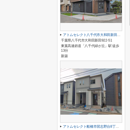
アトムセレクト八千代市大和田新田２期１号棟
千葉県八千代市大和田新田922-51
東葉高速鉄道「八千代緑が丘」駅 徒歩
13分
新築
アトムセレクト船橋市習志野台8丁目1905番B号棟