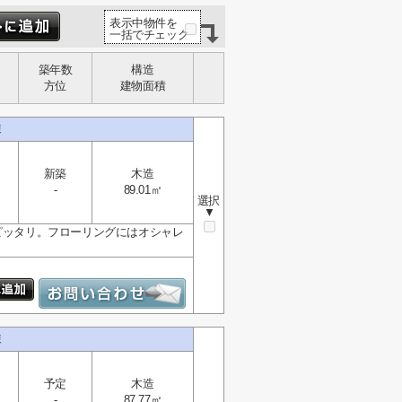
表示中物件を
一括でチェック
築年数
構造
方位
建物面積
棟
新築
木造
-
89.01㎡
選択
▼
ピッタリ。フローリングにはオシャレ
棟
予定
木造
-
87.77㎡