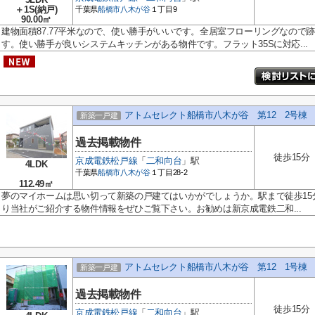
＋1S(納戸)
千葉県
船橋市
八木が谷
１丁目9
90.00㎡
建物面積87.77平米なので、使い勝手がいいです。全居室フローリングなので
す。使い勝手が良いシステムキッチンがある物件です。フラット35Sに対応...
アトムセレクト船橋市八木が谷 第12 2号棟
新築一戸建
過去掲載物件
徒歩15分
京成電鉄松戸線
「
二和向台
」駅
4LDK
千葉県
船橋市
八木が谷
１丁目28-2
112.49㎡
夢のマイホームは思い切って新築の戸建てはいかがでしょうか。駅まで徒歩15
り当社がご紹介する物件情報をぜひご覧下さい。お勧めは新京成電鉄二和...
アトムセレクト船橋市八木が谷 第12 1号棟
新築一戸建
過去掲載物件
徒歩15分
京成電鉄松戸線
「
二和向台
」駅