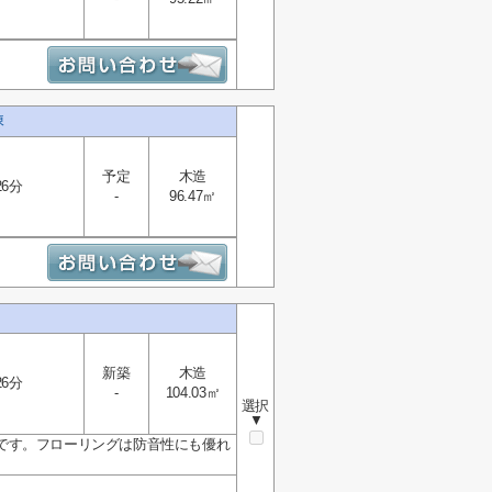
棟
予定
木造
26分
-
96.47㎡
新築
木造
26分
-
104.03㎡
選択
▼
です。フローリングは防音性にも優れ