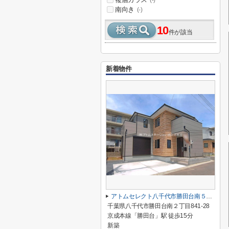
(-)
南向き
(-)
10
件が該当
新着物件
アトムセレクト八千代市勝田台南５期1号棟
千葉県八千代市勝田台南２丁目841-28
京成本線「勝田台」駅 徒歩15分
新築