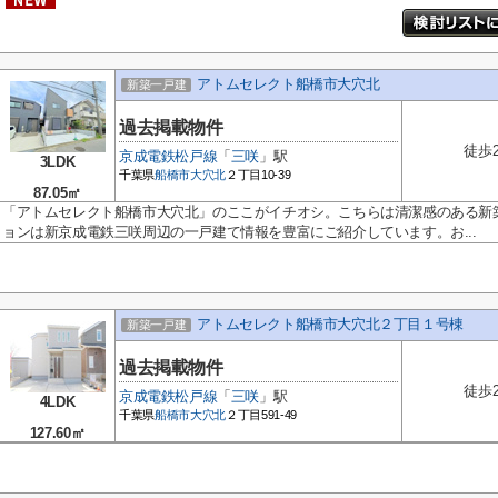
アトムセレクト船橋市大穴北
新築一戸建
過去掲載物件
徒歩
京成電鉄松戸線
「
三咲
」駅
3LDK
千葉県
船橋市
大穴北
２丁目10-39
87.05㎡
「アトムセレクト船橋市大穴北」のここがイチオシ。こちらは清潔感のある新
ョンは新京成電鉄三咲周辺の一戸建て情報を豊富にご紹介しています。お...
アトムセレクト船橋市大穴北２丁目１号棟
新築一戸建
過去掲載物件
徒歩
京成電鉄松戸線
「
三咲
」駅
4LDK
千葉県
船橋市
大穴北
２丁目591-49
127.60㎡