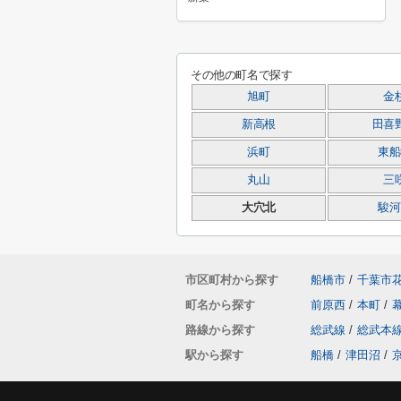
その他の町名で探す
旭町
金
新高根
田喜
浜町
東船
丸山
三
大穴北
駿河
市区町村から探す
船橋市
/
千葉市
町名から探す
前原西
/
本町
/
路線から探す
総武線
/
総武本
駅から探す
船橋
/
津田沼
/