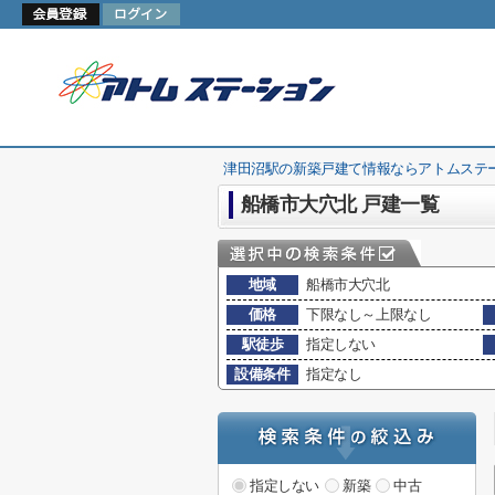
津田沼駅の新築戸建て情報ならアトムステ
船橋市大穴北 戸建一覧
地域
船橋市大穴北
価格
下限なし～上限なし
駅徒歩
指定しない
設備条件
指定なし
指定しない
新築
中古