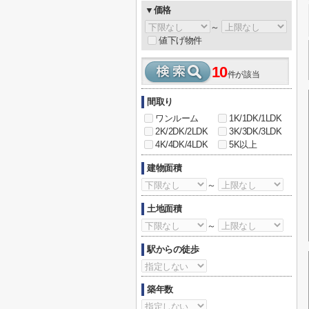
▼価格
～
値下げ物件
10
件が該当
間取り
ワンルーム
1K/1DK/1LDK
2K/2DK/2LDK
3K/3DK/3LDK
4K/4DK/4LDK
5K以上
建物面積
～
土地面積
～
駅からの徒歩
築年数