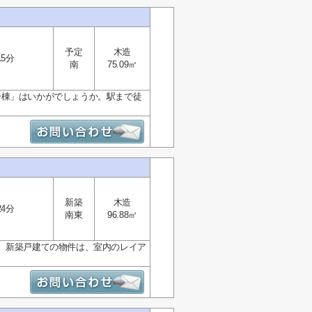
予定
木造
15分
南
75.09㎡
号棟」はいかがでしょうか。駅まで徒
新築
木造
24分
南東
96.88㎡
。新築戸建ての物件は、室内のレイア