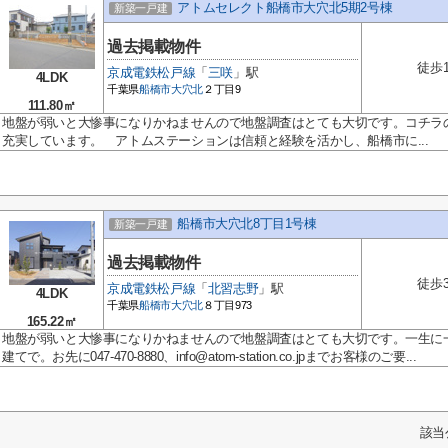
アトムセレクト船橋市大穴北5期2号棟
新築一戸建
過去掲載物件
徒歩
京成電鉄松戸線
「
三咲
」駅
4LDK
千葉県
船橋市
大穴北
２丁目9
111.80㎡
地盤が弱いと大惨事になりかねませんので地盤調査はとても大切です。コチラ
充実しています。 アトムステーションは信頼と経験を活かし、船橋市に...
船橋市大穴北8丁目1号棟
新築一戸建
過去掲載物件
徒歩
京成電鉄松戸線
「
北習志野
」駅
4LDK
千葉県
船橋市
大穴北
８丁目973
165.22㎡
地盤が弱いと大惨事になりかねませんので地盤調査はとても大切です。一生に
建てで。お先に047-470-8880、info@atom-station.co.jpまでお客様のご要...
該当