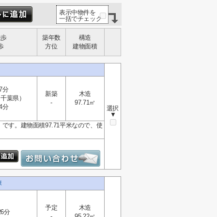
表示中物件を
一括でチェック
徒歩
築年数
構造
歩
方位
建物面積
7分
新築
木造
（千葉県）
-
97.71㎡
4分
選択
▼
です。建物面積97.71平米なので、使
棟
予定
木造
26分
-
95.22㎡