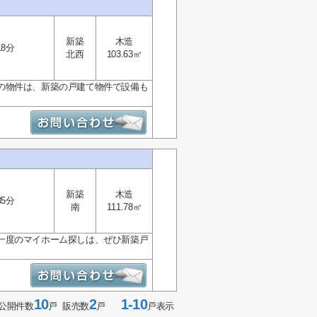
新築
木造
18分
北西
103.63㎡
の物件は、新築の戸建て物件で設備も
新築
木造
35分
南
111.78㎡
一度のマイホーム探しは、ぜひ新築戸
10
2
1-10
公開件数
戸 販売数
戸
戸表示