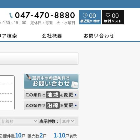
00
00
：
9:30～19：00
定休日：
毎週 火・水曜日
表示件数：
10
2
1-10
公開件数
戸 販売数
戸
戸表示