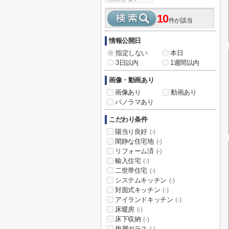
10
件が該当
情報公開日
指定しない
本日
3日以内
1週間以内
画像・動画あり
画像あり
動画あり
パノラマあり
こだわり条件
陽当り良好
(-)
閑静な住宅地
(-)
リフォーム済
(-)
輸入住宅
(-)
二世帯住宅
(-)
システムキッチン
(-)
対面式キッチン
(-)
アイランドキッチン
(-)
床暖房
(-)
床下収納
(-)
複層ガラス