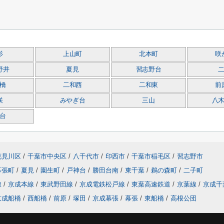
杉
上山町
北本町
咲
野井
夏見
習志野台
橋
二和西
二和東
前
咲
みやぎ台
三山
八
台
花見川区
/
千葉市中央区
/
八千代市
/
印西市
/
千葉市稲毛区
/
習志野市
幕張町
/
夏見
/
園生町
/
戸神台
/
勝田台南
/
東千葉
/
鵜の森町
/
二子町
線
/
京成本線
/
東武野田線
/
京成電鉄松戸線
/
東葉高速鉄道
/
京葉線
/
京成千
京成船橋
/
西船橋
/
前原
/
塚田
/
京成幕張
/
幕張
/
東船橋
/
高根公団