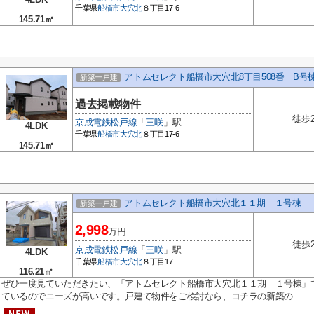
千葉県
船橋市
大穴北
８丁目17-6
145.71㎡
アトムセレクト船橋市大穴北8丁目508番 B号
新築一戸建
過去掲載物件
徒歩
京成電鉄松戸線
「
三咲
」駅
4LDK
千葉県
船橋市
大穴北
８丁目17-6
145.71㎡
アトムセレクト船橋市大穴北１１期 １号棟
新築一戸建
2,998
万円
徒歩
京成電鉄松戸線
「
三咲
」駅
4LDK
千葉県
船橋市
大穴北
８丁目17
116.21㎡
ぜひ一度見ていただきたい、「アトムセレクト船橋市大穴北１１期 １号棟」
ているのでニーズが高いです。戸建て物件をご検討なら、コチラの新築の...