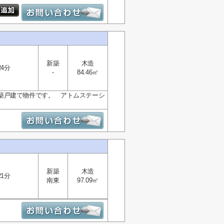
新築
木造
24分
-
84.46㎡
築戸建て物件です。 アトムステーシ
新築
木造
21分
南東
97.09㎡