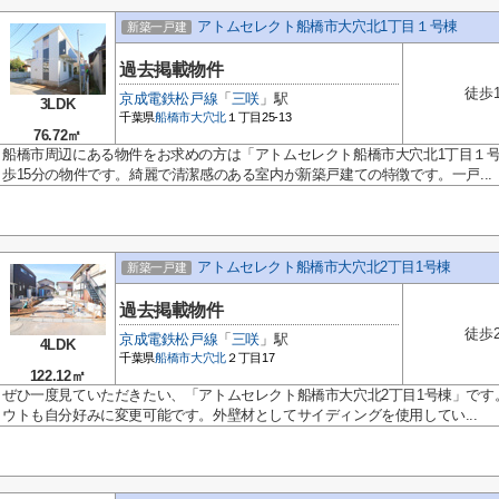
アトムセレクト船橋市大穴北1丁目１号棟
新築一戸建
過去掲載物件
徒歩
京成電鉄松戸線
「
三咲
」駅
3LDK
千葉県
船橋市
大穴北
１丁目25-13
76.72㎡
船橋市周辺にある物件をお求めの方は「アトムセレクト船橋市大穴北1丁目１
歩15分の物件です。綺麗で清潔感のある室内が新築戸建ての特徴です。一戸...
アトムセレクト船橋市大穴北2丁目1号棟
新築一戸建
過去掲載物件
徒歩
京成電鉄松戸線
「
三咲
」駅
4LDK
千葉県
船橋市
大穴北
２丁目17
122.12㎡
ぜひ一度見ていただきたい、「アトムセレクト船橋市大穴北2丁目1号棟」です
ウトも自分好みに変更可能です。外壁材としてサイディングを使用してい...