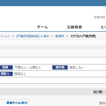
営業時間
ーション
>
(戸建(売買))地域から探す
>
船橋市
>
大穴北の戸建(売買)
面積
下限なし～上限なし
築年数
指定しない
間取り
指定なし
並び順：
募集中のみ表示
該当