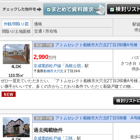
外観
/
間取り図
価格
駅
停
交通 / 所在地
間取り/土地面積
アトムセレクト船橋市大穴北2丁目260番A号棟
新築一戸建
2,990
万円
バス
さつき台
京成電鉄松戸線
「
高根公団
」駅
4LDK
停歩
千葉県
船橋市
大穴北
２丁目19-6
110.55㎡
ぜひ一度見ていただきたい、「アトムセレクト船橋市大穴北2丁目260番A号棟」
い勝手がいいです。多くの方からこだわり条件でいただく新築戸建ての物...
アトムセレクト船橋市大穴北8丁目508番 A号
新築一戸建
過去掲載物件
徒歩
京成電鉄松戸線
「
三咲
」駅
4LDK