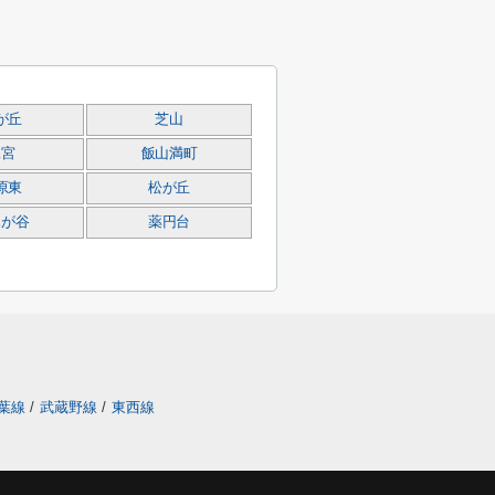
が丘
芝山
二宮
飯山満町
原東
松が丘
木が谷
薬円台
葉線
/
武蔵野線
/
東西線