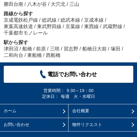
勝田台南
/
八木が谷
/
大穴北
/
三山
路線から探す
京成電鉄松戸線
/
総武線
/
総武本線
/
京成本線
/
東葉高速鉄道
/
東武野田線
/
京葉線
/
東西線
/
武蔵野線
/
千葉都市モノレール
駅から探す
津田沼
/
船橋
/
前原
/
三咲
/
習志野
/
船橋日大前
/
塚田
/
二和向台
/
東船橋
/
西船橋
電話でお問い合わせ
営業時間：
9:30～19：00
定休日：
毎週 火・水曜日
ホーム
会社概要
お問い合わせ
物件リクエスト