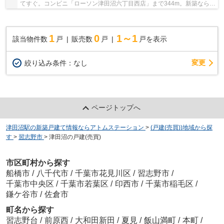
てすぐ。コンビニ「ローソン津田沼六丁目西店」まで344m。新築ならで
はの「新しさ」がとても魅力です。地盤調査済...
1
0
1～1
該当物件数
戸
販売数
戸
戸を表示
変更
絞り込み条件：
なし
ページトップへ
津田沼駅の新築戸建て情報ならアトムステーション
>
(戸建(売買))地域から探
す
>
習志野市
>
津田沼の戸建(売買)
市区町村から探す
船橋市
/
八千代市
/
千葉市花見川区
/
習志野市
/
千葉市中央区
/
千葉市若葉区
/
印西市
/
千葉市稲毛区
/
鎌ケ谷市
/
佐倉市
町名から探す
習志野台
/
前原西
/
大和田新田
/
夏見
/
飯山満町
/
本町
/