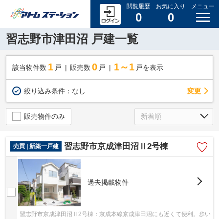
閲覧履歴
お気に入り
メニュー
0
0
習志野市津田沼 戸建一覧
1
0
1～1
該当物件数
戸
販売数
戸
戸を表示
変更
絞り込み条件：
なし
販売物件のみ
習志野市京成津田沼Ⅱ2号棟
売買 | 新築一戸建
過去掲載物件
習志野市京成津田沼Ⅱ2号棟：京成本線京成津田沼にも近くて便利。歩い