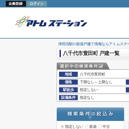
津田沼駅の新築戸建て情報ならアトムステ
八千代市萱田町 戸建一覧
地域
八千代市萱田町
価格
下限なし～上限なし
駅徒歩
指定しない
設備条件
指定なし
指定しない
新築
中古