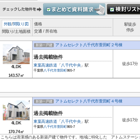
外観
/
間取り図
価格
駅徒歩
停歩
交通 / 所在地
間取り/土地面積
アトムセレクト八千代市萱田町２号棟
新築一戸建
過去掲載物件
徒歩17分
東葉高速鉄道
「
八千代中央
」駅
4LDK
千葉県
八千代市
萱田町
865-7
143.57㎡
アトムセレクト八千代市萱田町４号棟
新築一戸建
過去掲載物件
徒歩17分
東葉高速鉄道
「
八千代中央
」駅
4LDK
千葉県
八千代市
萱田町
865-7
170.74㎡
こちらは清潔感のある新築戸建て物件です。地域に特化した アトムステーシ