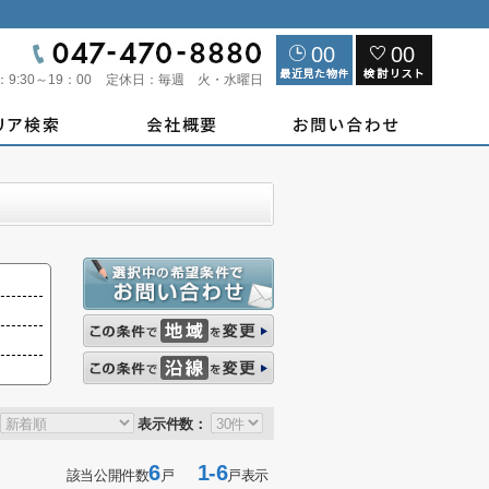
00
00
：
9:30～19：00
定休日：
毎週 火・水曜日
表示件数：
6
1-6
該当公開件数
戸
戸表示