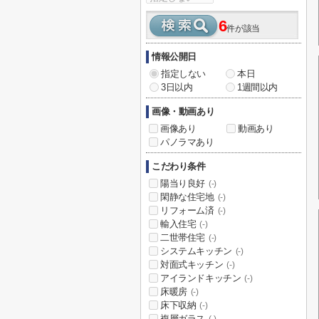
6
件が該当
情報公開日
指定しない
本日
3日以内
1週間以内
画像・動画あり
画像あり
動画あり
パノラマあり
こだわり条件
陽当り良好
(-)
閑静な住宅地
(-)
リフォーム済
(-)
輸入住宅
(-)
二世帯住宅
(-)
システムキッチン
(-)
対面式キッチン
(-)
アイランドキッチン
(-)
床暖房
(-)
床下収納
(-)
複層ガラス