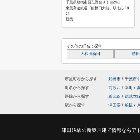
千葉県船橋市習志野台８丁目29-2
東葉高速鉄道「船橋日大前」駅 徒歩18
分
新築
その他の町名で探す
大和田新田
勝田
市区町村から探す
船橋市
/
千葉市
町名から探す
前原西
/
本町
/
路線から探す
総武線
/
総武本
駅から探す
津田沼
/
船橋
/
津田沼駅の新築戸建て情報ならア