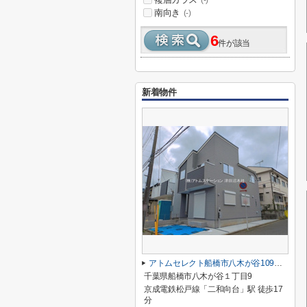
(-)
南向き
(-)
6
件が該当
新着物件
アトムセレクト船橋市八木が谷109 2棟 1号棟
千葉県船橋市八木が谷１丁目9
京成電鉄松戸線「二和向台」駅 徒歩17
分