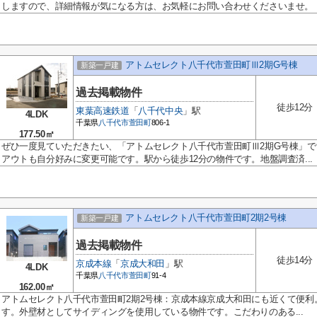
しますので、詳細情報が気になる方は、お気軽にお問い合わせくださいませ。
アトムセレクト八千代市萱田町Ⅲ2期G号棟
新築一戸建
過去掲載物件
徒歩12分
東葉高速鉄道
「
八千代中央
」駅
4LDK
千葉県
八千代市
萱田町
806-1
177.50㎡
ぜひ一度見ていただきたい、「アトムセレクト八千代市萱田町Ⅲ2期G号棟」
アウトも自分好みに変更可能です。駅から徒歩12分の物件です。地盤調査済...
アトムセレクト八千代市萱田町2期2号棟
新築一戸建
過去掲載物件
徒歩14分
京成本線
「
京成大和田
」駅
4LDK
千葉県
八千代市
萱田町
91-4
162.00㎡
アトムセレクト八千代市萱田町2期2号棟：京成本線京成大和田にも近くて便利
す。外壁材としてサイディングを使用している物件です。こだわりのある...