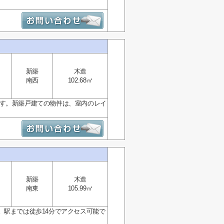
新築
木造
南西
102.68㎡
です。新築戸建ての物件は、室内のレイ
新築
木造
南東
105.99㎡
。駅までは徒歩14分でアクセス可能で