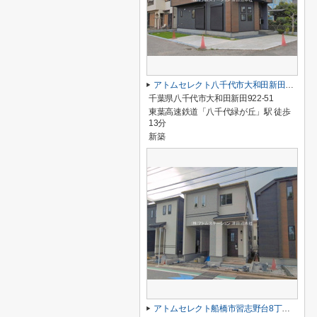
アトムセレクト八千代市大和田新田２期１号棟
千葉県八千代市大和田新田922-51
東葉高速鉄道「八千代緑が丘」駅 徒歩
13分
新築
アトムセレクト船橋市習志野台8丁目1905番B号棟