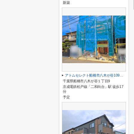
新築
アトムセレクト船橋市八木が谷109 2棟 2号棟
千葉県船橋市八木が谷１丁目9
京成電鉄松戸線「二和向台」駅 徒歩17
分
予定