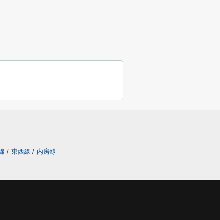
線
/
東西線
/
内房線