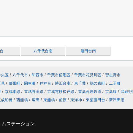
台
八千代台南
勝田台南
中央区
/
八千代市
/
印西市
/
千葉市稲毛区
/
千葉市花見川区
/
習志野市
夏見
/
幕張町
/
園生町
/
戸神台
/
勝田台南
/
東千葉
/
鵜の森町
/
二子町
線
/
京成本線
/
東武野田線
/
京成電鉄松戸線
/
東葉高速鉄道
/
京葉線
/
武蔵野
京成船橋
/
西船橋
/
塚田
/
東船橋
/
前原
/
東海神
/
東葉勝田台
/
新津田沼
トムステーション