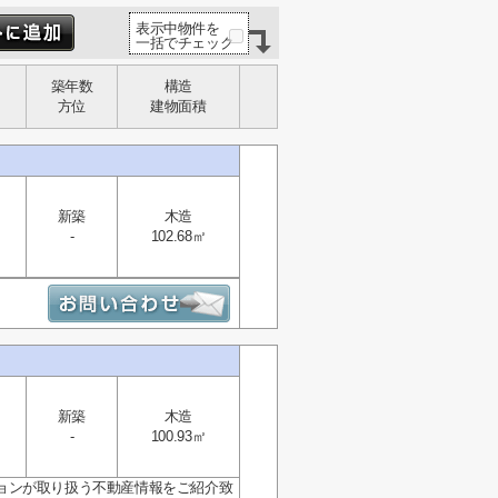
表示中物件を
一括でチェック
築年数
構造
方位
建物面積
新築
木造
-
102.68㎡
新築
木造
-
100.93㎡
ョンが取り扱う不動産情報をご紹介致