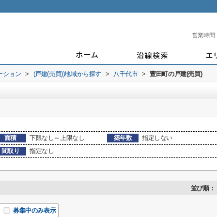
営業時間
ーション
>
(戸建(売買))地域から探す
>
八千代市
>
萱田町の戸建(売買)
面積
下限なし～上限なし
築年数
指定しない
間取り
指定なし
並び順：
募集中のみ表示