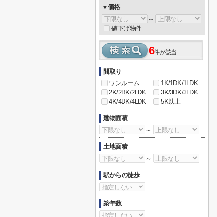
▼価格
～
値下げ物件
6
件が該当
間取り
ワンルーム
1K/1DK/1LDK
2K/2DK/2LDK
3K/3DK/3LDK
4K/4DK/4LDK
5K以上
建物面積
～
土地面積
～
駅からの徒歩
築年数