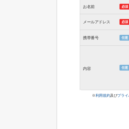
お名前
必須
メールアドレス
必須
携帯番号
任意
任意
内容
※
利用規約
及び
プライ