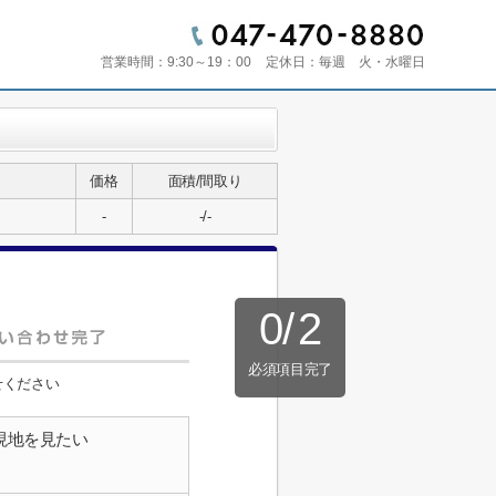
営業時間：
9:30～19：00
定休日：
毎週 火・水曜日
価格
面積/間取り
-
-/-
0
/
2
必須項目完了
せください
現地を見たい