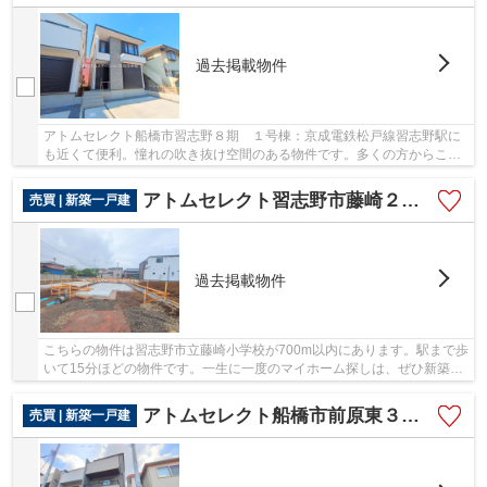
過去掲載物件
アトムセレクト船橋市習志野８期 １号棟：京成電鉄松戸線習志野駅に
も近くて便利。憧れの吹き抜け空間のある物件です。多くの方からこだ
わり条件でいただく新築戸建ての物件です。京...
アトムセレクト習志野市藤崎２丁目№2 №4
売買 | 新築一戸建
過去掲載物件
こちらの物件は習志野市立藤崎小学校が700m以内にあります。駅まで歩
いて15分ほどの物件です。一生に一度のマイホーム探しは、ぜひ新築戸
建てで。習志野市の物件探しは アトムステー...
アトムセレクト船橋市前原東３丁目№3 4号棟
売買 | 新築一戸建