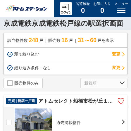
閲覧履歴
お気に入り
メニュー
0
0
京成電鉄京成電鉄松戸線の駅選択画面
248
16
31～60
該当物件数
戸
販売数
戸
戸を表示
駅で絞り込む
変更
変更
絞り込み条件：
なし
販売物件のみ
アトムセレクト船橋市松が丘１丁目695番 A号棟
売買 | 新築一戸建
過去掲載物件