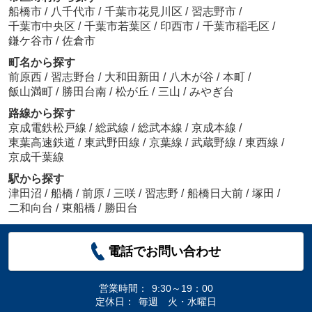
船橋市
/
八千代市
/
千葉市花見川区
/
習志野市
/
千葉市中央区
/
千葉市若葉区
/
印西市
/
千葉市稲毛区
/
鎌ケ谷市
/
佐倉市
町名から探す
前原西
/
習志野台
/
大和田新田
/
八木が谷
/
本町
/
飯山満町
/
勝田台南
/
松が丘
/
三山
/
みやぎ台
路線から探す
京成電鉄松戸線
/
総武線
/
総武本線
/
京成本線
/
東葉高速鉄道
/
東武野田線
/
京葉線
/
武蔵野線
/
東西線
/
京成千葉線
駅から探す
津田沼
/
船橋
/
前原
/
三咲
/
習志野
/
船橋日大前
/
塚田
/
二和向台
/
東船橋
/
勝田台
電話でお問い合わせ
営業時間：
9:30～19：00
定休日：
毎週 火・水曜日