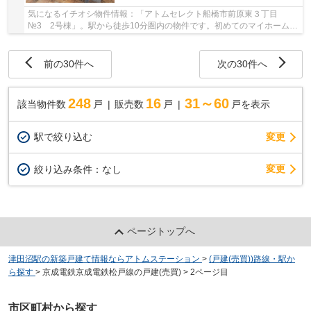
気になるイチオシ物件情報：「アトムセレクト船橋市前原東３丁目
№3 2号棟」。駅から徒歩10分圏内の物件です。初めてのマイホームに
新築戸建てはいかがでしょうか。船橋市にある総武線...
前の30件へ
次の30件へ
248
16
31～60
該当物件数
戸
販売数
戸
戸を表示
駅で絞り込む
変更
変更
絞り込み条件：
なし
ページトップへ
津田沼駅の新築戸建て情報ならアトムステーション
>
(戸建(売買))路線・駅か
ら探す
>
京成電鉄京成電鉄松戸線の戸建(売買)
>
2ページ目
市区町村から探す