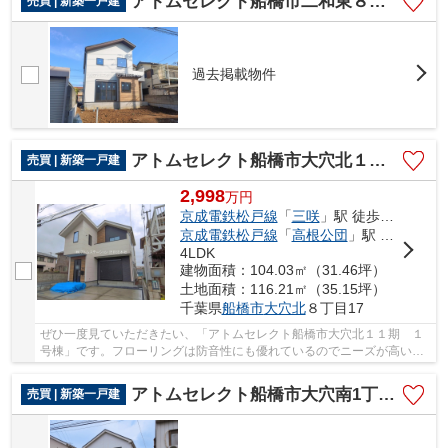
アトムセレクト船橋市二和東８期 １号棟
売買 | 新築一戸建
過去掲載物件
アトムセレクト船橋市大穴北１１期 １号棟
売買 | 新築一戸建
2,998
万
円
京成電鉄松戸線
「
三咲
」駅 徒歩26分
京成電鉄松戸線
「
高根公団
」駅 バス6分 「梨園（船橋市）」 停歩8分
4LDK
建物面積：104.03㎡（31.46坪）
土地面積：116.21㎡（35.15坪）
千葉県
船橋市
大穴北
８丁目17
ぜひ一度見ていただきたい、「アトムセレクト船橋市大穴北１１期 １
号棟」です。フローリングは防音性にも優れているのでニーズが高いで
す。戸建て物件をご検討なら、コチラの新築の...
アトムセレクト船橋市大穴南1丁目654番 A号棟
売買 | 新築一戸建