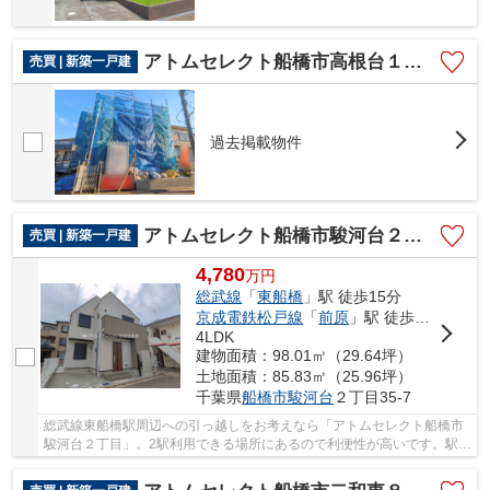
アトムセレクト船橋市高根台１２期 １号棟
売買 | 新築一戸建
過去掲載物件
アトムセレクト船橋市駿河台２丁目
売買 | 新築一戸建
4,780
万
円
総武線
「
東船橋
」駅 徒歩15分
京成電鉄松戸線
「
前原
」駅 徒歩21分
4LDK
建物面積：98.01㎡（29.64坪）
土地面積：85.83㎡（25.96坪）
千葉県
船橋市
駿河台
２丁目35-7
総武線東船橋駅周辺への引っ越しをお考えなら「アトムセレクト船橋市
駿河台２丁目」。2駅利用できる場所にあるので利便性が高いです。駅ま
で徒歩15分の物件です。この物件は全居室フロ...