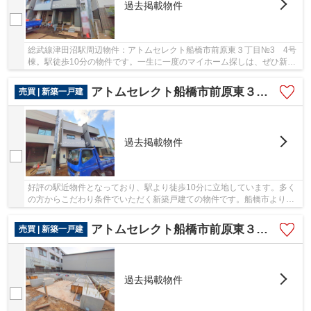
過去掲載物件
総武線津田沼駅周辺物件：アトムセレクト船橋市前原東３丁目№3 4号
棟。駅徒歩10分の物件です。一生に一度のマイホーム探しは、ぜひ新築
戸建てで。船橋市で一戸建てを探すなら、 アト...
アトムセレクト船橋市前原東３丁目№3 3号棟
売買 | 新築一戸建
過去掲載物件
好評の駅近物件となっており、駅より徒歩10分に立地しています。多く
の方からこだわり条件でいただく新築戸建ての物件です。船橋市よりご
紹介している、 アトムステーションがお勧め...
アトムセレクト船橋市前原東３丁目№3 2号棟
売買 | 新築一戸建
過去掲載物件