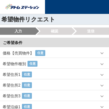
希望物件リクエスト
入力
確認
送信
ご希望条件
価格【売買物件】
任意
希望物件種別
任意
希望住所1
任意
希望住所2
任意
希望住所3
任意
希望沿線1
任意