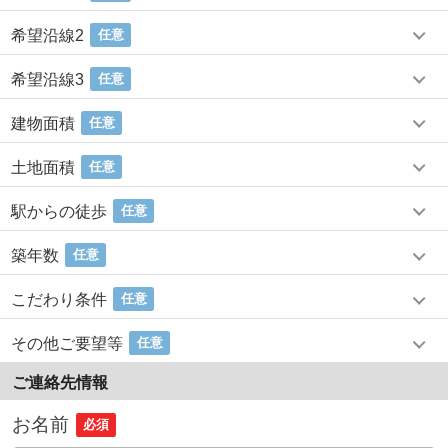
希望沿線2
任意
希望沿線3
任意
建物面積
任意
土地面積
任意
駅からの徒歩
任意
築年数
任意
こだわり条件
任意
その他ご要望等
任意
ご連絡先情報
お名前
必須