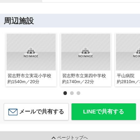
周辺施設
習志野市立実花小学校
習志野市立第四中学校
平山病院
約1540m／20分
約1740m／22分
約2810m／
メールで共有する
LINEで共有する
ページトップへ