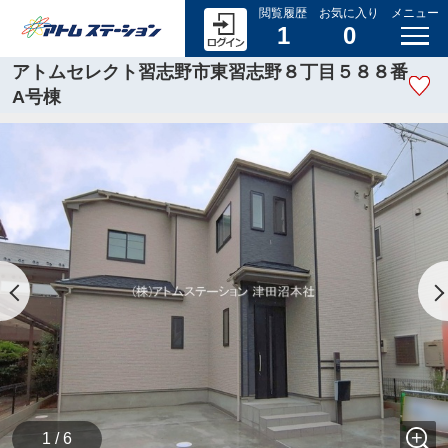
閲覧履歴
お気に入り
メニュー
1
0
アトムセレクト習志野市東習志野８丁目５８８番
A号棟
1 / 6