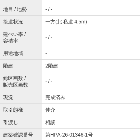
地目 / 地勢
- / -
接道状況
一方(北 私道 4.5m)
建ぺい率 /
- / -
容積率
用途地域
-
階建
2階建
総区画数 /
- / -
販売区画数
現況
完成済み
取引態様
仲介
引渡し
相談
建築確認番号
第HPA-26-01346-1号