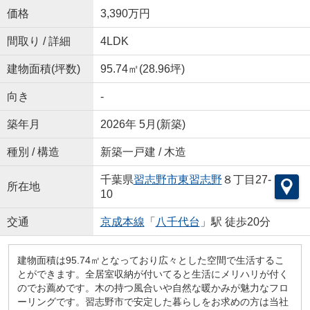
価格
3,390万円
間取り / 詳細
4LDK
建物面積(坪数)
95.74㎡(28.96坪)
向き
-
築年月
2026年 5月(新築)
種別 / 構造
新築一戸建 / 木造
千葉県
習志野市
東習志野
８丁目27-
所在地
10
交通
京成本線
「
八千代台
」駅 徒歩20分
建物面積は95.74㎡となっており広々とした空間で生活するこ
とができます。全居室収納が付いてると生活にメリハリが付く
のでお薦めです。木の持つ風合いや自然な暖かみが魅力なフロ
ーリングです。習志野市で安定した暮らしをお求めの方は当社