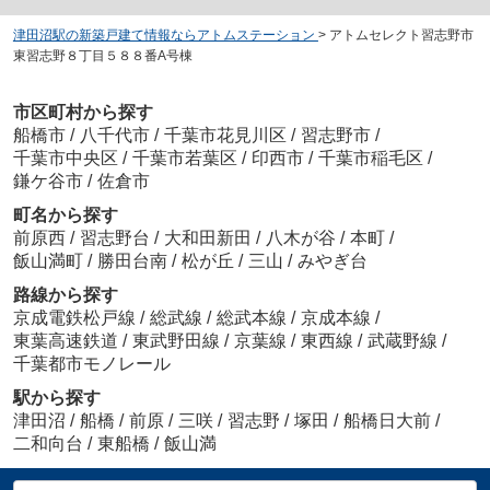
津田沼駅の新築戸建て情報ならアトムステーション
>
アトムセレクト習志野市
東習志野８丁目５８８番A号棟
市区町村から探す
船橋市
/
八千代市
/
千葉市花見川区
/
習志野市
/
千葉市中央区
/
千葉市若葉区
/
印西市
/
千葉市稲毛区
/
鎌ケ谷市
/
佐倉市
町名から探す
前原西
/
習志野台
/
大和田新田
/
八木が谷
/
本町
/
飯山満町
/
勝田台南
/
松が丘
/
三山
/
みやぎ台
路線から探す
京成電鉄松戸線
/
総武線
/
総武本線
/
京成本線
/
東葉高速鉄道
/
東武野田線
/
京葉線
/
東西線
/
武蔵野線
/
千葉都市モノレール
駅から探す
津田沼
/
船橋
/
前原
/
三咲
/
習志野
/
塚田
/
船橋日大前
/
二和向台
/
東船橋
/
飯山満