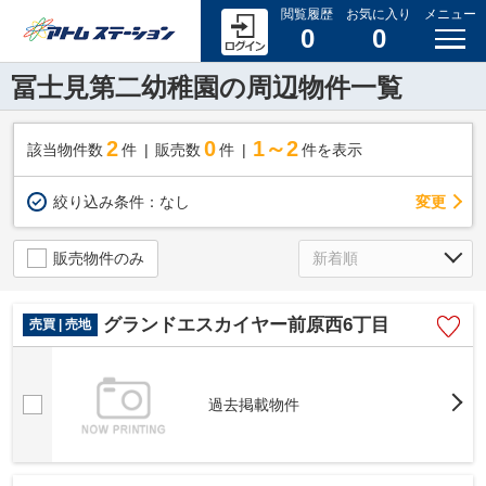
閲覧履歴
お気に入り
メニュー
0
0
冨士見第二幼稚園の周辺物件一覧
2
0
1～2
該当物件数
件
販売数
件
件を表示
変更
絞り込み条件：
なし
販売物件のみ
グランドエスカイヤー前原西6丁目
売買 | 売地
過去掲載物件