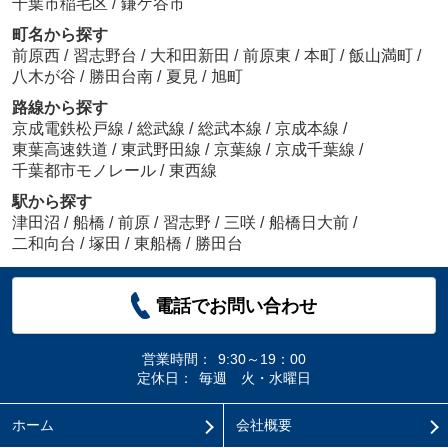
千葉市稲毛区
/
鎌ケ谷市
町名から探す
前原西
/
習志野台
/
大和田新田
/
前原東
/
本町
/
飯山満町
/
八木が谷
/
勝田台南
/
夏見
/
旭町
路線から探す
京成電鉄松戸線
/
総武線
/
総武本線
/
京成本線
/
東葉高速鉄道
/
東武野田線
/
京葉線
/
京成千葉線
/
千葉都市モノレール
/
東西線
駅から探す
津田沼
/
船橋
/
前原
/
習志野
/
三咲
/
船橋日大前
/
二和向台
/
塚田
/
東船橋
/
勝田台
電話でお問い合わせ
営業時間：
9:30～19：00
定休日：
毎週 火・水曜日
ホーム
会社概要