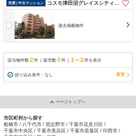
コスモ津田沼グレイスシティA棟
売買 | 中古マンション
過去掲載物件
2
0
1～2
該当物件数
件
販売数
件
件を表示
変更
絞り込み条件：
なし
ページトップへ
市区町村から探す
船橋市
/
八千代市
/
習志野市
/
千葉市花見川区
/
千葉市中央区
/
千葉市美浜区
/
千葉市若葉区
/
印西市
/