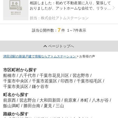
見にいけると思っていましたが、直前だとその日
相談しました：初めて不動産屋に入り、緊張して
は難しいと言われることがあることです。（こち
おりましたが、アットホームな会社で、リラック
らも急に言ってしまったのですが..）
スしてお話することができました。また、エリア
担当：株式会社アトムステーション
が定まっていなかったのですが、話を聞いてもら
2019年11月回答
ったことで、ある程度購入したいエリアや金額が
7
決まり、大変ためになりました。購入に向けてま
該当公開件数：
件 1～7件表示
た相談したいなと思いました。
気になった:会社が2階にあるので、入り口がわか
りづらい。少し入りづらかったのが気になりまし
ページトップへ
た。あとは特にありません。駐車場もあり、良か
ったです。
津田沼駅の新築戸建て情報ならアトムステーション
>
お客様の声
2020年07月回答
市区町村から探す
船橋市
/
八千代市
/
千葉市花見川区
/
習志野市
/
千葉市中央区
/
千葉市若葉区
/
印西市
/
千葉市稲毛区
/
千葉市美浜区
/
鎌ケ谷市
町名から探す
前原西
/
習志野台
/
大和田新田
/
前原東
/
本町
/
八木が谷
/
飯山満町
/
勝田台南
/
夏見
/
三山
路線から探す