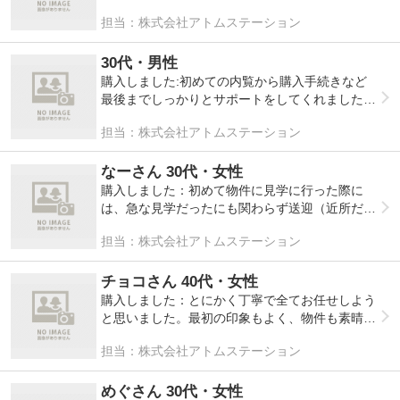
に決めました。
せて親身になって相談に乗っていただき、住宅購
担当：株式会社アトムステーション
入出来ることとなりました。細かな点も丁寧に説
明して対応頂けたり、いつも明るく対応してくだ
さり、こちらに相談して良かったです。
30代・男性
気になった:特にありません。
購入しました:初めての内覧から購入手続きなど
最後までしっかりとサポートをしてくれました！
2019年06月回答
親戚、知人など購入を考えている時があれば是非
担当：株式会社アトムステーション
アトムステーションさんを紹介したいです！あり
がとうごさまいました。
なーさん 30代・女性
2019年08月回答
購入しました：初めて物件に見学に行った際に
は、急な見学だったにも関わらず送迎（近所だっ
た為）をして下さったり、営業スタッフの丁寧で
担当：株式会社アトムステーション
分かりやすい物件の説明・「こちらの物件すぐに
なくなりますよ」というような、あおりのない接
客に好印象を持ちました。物件の良い点・悪い
チョコさん 40代・女性
点、正直で偽りのない回答をしてくださるので、
購入しました：とにかく丁寧で全てお任せしよう
こちらもその点をふまえた上で真剣に購入のこと
と思いました。最初の印象もよく、物件も素晴ら
を夫婦で話し合うことができました。非常に安心
しくほぼ即決でした。
担当：株式会社アトムステーション
できる会社です。こちらの会社に出会え、家を購
気になった:特にありません 。
入できて良かったです。
気になった:購入後、もっと気軽に（家の中を）
2020年06月回答
めぐさん 30代・女性