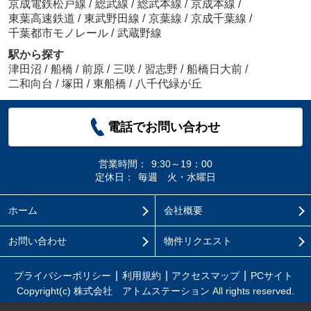
京成電鉄松戸線
/
総武線
/
総武本線
/
京成本線
/
東葉高速鉄道
/
東武野田線
/
京葉線
/
京成千葉線
/
千葉都市モノレール
/
武蔵野線
駅から探す
津田沼
/
船橋
/
前原
/
三咲
/
習志野
/
船橋日大前
/
二和向台
/
塚田
/
東船橋
/
八千代緑が丘
電話でお問い合わせ
営業時間：
9:30～19：00
定休日：
毎週 火・水曜日
ホーム
会社概要
お問い合わせ
物件リクエスト
プライバシーポリシー
利用規約
アクセスマップ
PCサイト
Copyright(c) 株式会社 アトムステーション All rights reserved.