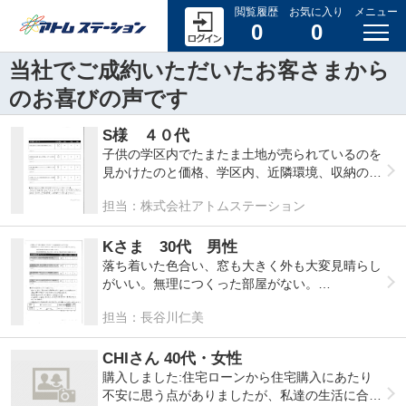
閲覧履歴
お気に入り
メニュー
0
0
当社でご成約いただいたお客さまから
のお喜びの声です
S様 ４０代
子供の学区内でたまたま土地が売られているのを
見かけたのと価格、学区内、近隣環境、収納の多
さ等で選びました。
担当：株式会社アトムステーション
Kさま 30代 男性
落ち着いた色合い、窓も大きく外も大変見晴らし
がいい。無理につくった部屋がない。
玄関の洗面や2階のスペース、扉周りの木材など
担当：長谷川仁美
こだわりが感じられます。
家の前を通る人からもステキな家だねという声が
聞こえてきます。
CHIさん 40代・女性
また基礎もベタ基礎判定で安心しました。全て含
購入しました:住宅ローンから住宅購入にあたり
めて今まで見た中で一番印象がよかったのでここ
不安に思う点がありましたが、私達の生活に合わ