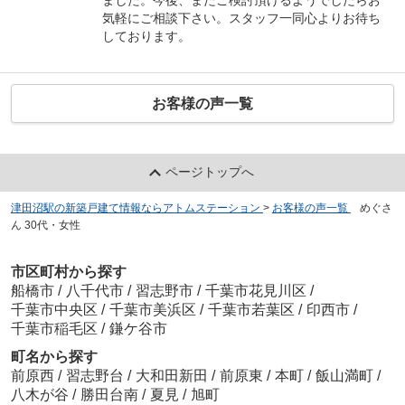
気軽にご相談下さい。スタッフ一同心よりお待ち
しております。
お客様の声一覧
ページトップへ
津田沼駅の新築戸建て情報ならアトムステーション
>
お客様の声一覧
>
めぐさ
ん 30代・女性
市区町村から探す
船橋市
/
八千代市
/
習志野市
/
千葉市花見川区
/
千葉市中央区
/
千葉市美浜区
/
千葉市若葉区
/
印西市
/
千葉市稲毛区
/
鎌ケ谷市
町名から探す
前原西
/
習志野台
/
大和田新田
/
前原東
/
本町
/
飯山満町
/
八木が谷
/
勝田台南
/
夏見
/
旭町