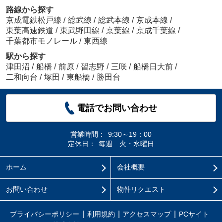
路線から探す
京成電鉄松戸線
/
総武線
/
総武本線
/
京成本線
/
東葉高速鉄道
/
東武野田線
/
京葉線
/
京成千葉線
/
千葉都市モノレール
/
東西線
駅から探す
津田沼
/
船橋
/
前原
/
習志野
/
三咲
/
船橋日大前
/
二和向台
/
塚田
/
東船橋
/
勝田台
電話でお問い合わせ
営業時間：
9:30～19：00
定休日：
毎週 火・水曜日
ホーム
会社概要
お問い合わせ
物件リクエスト
プライバシーポリシー
利用規約
アクセスマップ
PCサイト