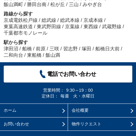
飯山満町
/
勝田台南
/
松が丘
/
三山
/
みやぎ台
路線から探す
京成電鉄松戸線
/
総武線
/
総武本線
/
京成本線
/
東葉高速鉄道
/
東武野田線
/
京葉線
/
東西線
/
武蔵野線
/
千葉都市モノレール
駅から探す
津田沼
/
船橋
/
前原
/
三咲
/
習志野
/
塚田
/
船橋日大前
/
二和向台
/
東船橋
/
飯山満
電話でお問い合わせ
営業時間：
9:30～19：00
定休日：
毎週 火・水曜日
ホーム
会社概要
お問い合わせ
物件リクエスト