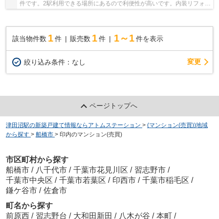
件です。2駅利用できる場所にあるので利便性が高いです。内装リフォー
ム済みなので、新しくなった住まいで生活を始...
1
1
1～1
該当物件数
件
販売数
件
件を表示
変更
絞り込み条件：
なし
ページトップへ
津田沼駅の新築戸建て情報ならアトムステーション
>
(マンション(売買))地域
から探す
>
船橋市
>
印内のマンション(売買)
市区町村から探す
船橋市
/
八千代市
/
千葉市花見川区
/
習志野市
/
千葉市中央区
/
千葉市若葉区
/
印西市
/
千葉市稲毛区
/
鎌ケ谷市
/
佐倉市
町名から探す
前原西
/
習志野台
/
大和田新田
/
八木が谷
/
本町
/