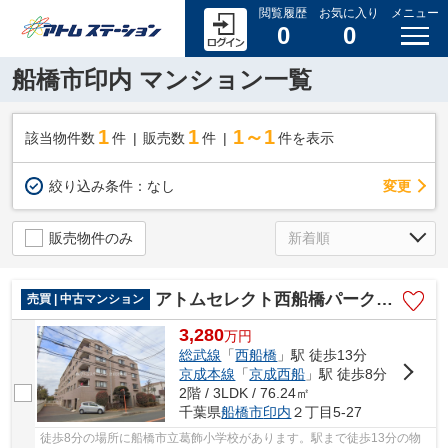
閲覧履歴
お気に入り
メニュー
0
0
船橋市印内 マンション一覧
1
1
1～1
該当物件数
件
販売数
件
件を表示
変更
絞り込み条件：
なし
販売物件のみ
アトムセレクト西船橋パーク・ホームズ２階
売買 | 中古マンション
3,280
万
円
総武線
「
西船橋
」駅 徒歩13分
京成本線
「
京成西船
」駅 徒歩8分
2階 / 3LDK / 76.24㎡
千葉県
船橋市
印内
２丁目5-27
徒歩8分の場所に船橋市立葛飾小学校があります。駅まで徒歩13分の物