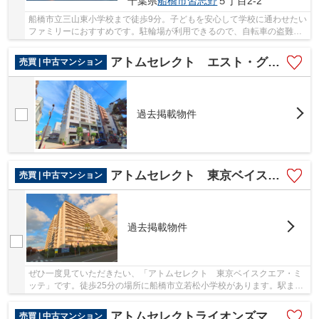
千葉県
船橋市
習志野
５丁目2-2
船橋市立三山東小学校まで徒歩9分。子どもを安心して学校に通わせたい
ファミリーにおすすめです。駐輪場が利用できるので、自転車の盗難の
心配がありません。こちらは防犯カメラ付きの...
アトムセレクト エスト・グランディール船橋本町１３階
売買 | 中古マンション
過去掲載物件
アトムセレクト 東京ベイスクエア・ミッテ
売買 | 中古マンション
過去掲載物件
ぜひ一度見ていただきたい、「アトムセレクト 東京ベイスクエア・ミ
ッテ」です。徒歩25分の場所に船橋市立若松小学校があります。駅まで
は徒歩12分でアクセス可能です。御身体の不自...
アトムセレクトライオンズマンション船橋本町通り 9階
売買 | 中古マンション