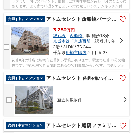
ファミリー向けのポイント、船橋市立海神小学校が徒歩11分のところに
あります。よく家で料理をするという方に嬉しいシステムキッチン付き
の物件。船橋市エリアでの暮らしを彩る住まい...
アトムセレクト西船橋パーク・ホームズ２階
売買 | 中古マンション
3,280
万
円
総武線
「
西船橋
」駅 徒歩13分
京成本線
「
京成西船
」駅 徒歩8分
2階 / 3LDK / 76.24㎡
千葉県
船橋市
印内
２丁目5-27
徒歩8分の場所に船橋市立葛飾小学校があります。駅まで徒歩13分の物
件です。2駅利用できる場所にあるので利便性が高いです。内装リフォー
ム済みなので、新しくなった住まいで生活を始...
アトムセレクト 西船橋ハイツ3号棟409号室
売買 | 中古マンション
過去掲載物件
アトムセレクト船橋ファミリータウン１号棟 1207号室
売買 | 中古マンション