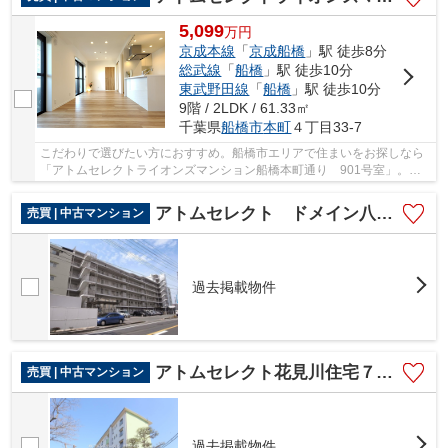
5,099
万
円
京成本線
「
京成船橋
」駅 徒歩8分
総武線
「
船橋
」駅 徒歩10分
東武野田線
「
船橋
」駅 徒歩10分
9階 / 2LDK / 61.33㎡
千葉県
船橋市
本町
４丁目33-7
こだわりで選びたい方におすすめ。船橋市エリアで住まいをお探しなら
「アトムセレクトライオンズマンション船橋本町通り 901号室」。船
橋市立船橋小学校が徒歩5分のところにあり、お...
アトムセレクト ドメイン八千代勝田台マンション
売買 | 中古マンション
過去掲載物件
アトムセレクト花見川住宅７街区６号棟 ５０６号室
売買 | 中古マンション
過去掲載物件