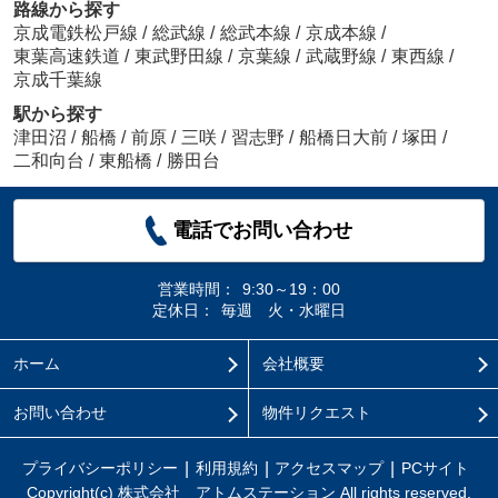
路線から探す
京成電鉄松戸線
/
総武線
/
総武本線
/
京成本線
/
東葉高速鉄道
/
東武野田線
/
京葉線
/
武蔵野線
/
東西線
/
京成千葉線
駅から探す
津田沼
/
船橋
/
前原
/
三咲
/
習志野
/
船橋日大前
/
塚田
/
二和向台
/
東船橋
/
勝田台
電話でお問い合わせ
営業時間：
9:30～19：00
定休日：
毎週 火・水曜日
ホーム
会社概要
お問い合わせ
物件リクエスト
プライバシーポリシー
利用規約
アクセスマップ
PCサイト
Copyright(c) 株式会社 アトムステーション All rights reserved.