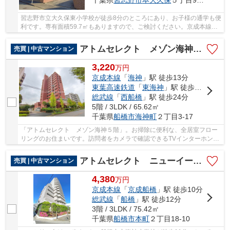
千葉県
習志野市
本大久保
５丁目9-13
習志野市立大久保東小学校が徒歩8分のところにあり、お子様の通学も便
利です。専有面積59.7㎡もありますので、ご検討ください。京成本線京
成大久保近くに住むなら、まずは047-470-8880...
アトムセレクト メゾン海神５階
売買 | 中古マンション
3,220
万
円
京成本線
「
海神
」駅 徒歩13分
東葉高速鉄道
「
東海神
」駅 徒歩17分
総武線
「
西船橋
」駅 徒歩24分
5階 / 3LDK / 65.62㎡
千葉県
船橋市
海神町
２丁目3-17
「アトムセレクト メゾン海神５階」。お掃除に便利な、全居室フロー
リングのお住まいです。訪問者をカメラで確認できるTVインターホン設
置済み。047-470-8880、またはinfo@atom-stati...
アトムセレクト ニューイーストタワー船橋本町 3階
売買 | 中古マンション
4,380
万
円
京成本線
「
京成船橋
」駅 徒歩10分
総武線
「
船橋
」駅 徒歩12分
3階 / 3LDK / 75.42㎡
千葉県
船橋市
本町
２丁目18-10