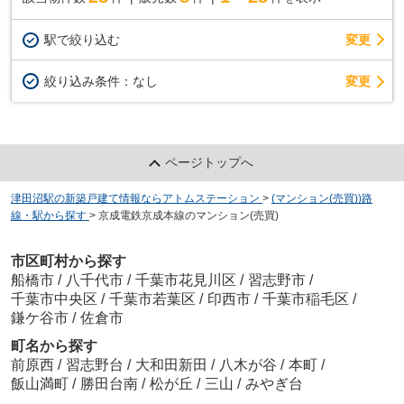
駅で絞り込む
変更
変更
絞り込み条件：
なし
ページトップへ
津田沼駅の新築戸建て情報ならアトムステーション
>
(マンション(売買))路
線・駅から探す
>
京成電鉄京成本線のマンション(売買)
市区町村から探す
船橋市
/
八千代市
/
千葉市花見川区
/
習志野市
/
千葉市中央区
/
千葉市若葉区
/
印西市
/
千葉市稲毛区
/
鎌ケ谷市
/
佐倉市
町名から探す
前原西
/
習志野台
/
大和田新田
/
八木が谷
/
本町
/
飯山満町
/
勝田台南
/
松が丘
/
三山
/
みやぎ台