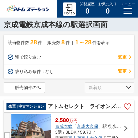
閲覧履歴
お気に入り
メニュー
0
0
京成電鉄京成本線の駅選択画面
28
8
1～28
該当物件数
件
販売数
件
件を表示
駅で絞り込む
変更
変更
絞り込み条件：
なし
販売物件のみ
アトムセレクト ライオンズマンション京成大久保3階
売買 | 中古マンション
2,580
万
円
京成本線
「
京成大久保
」駅 徒歩11分
3階 / 3LDK / 59.70㎡