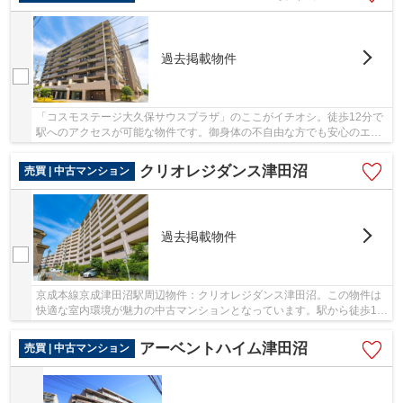
過去掲載物件
「コスモステージ大久保サウスプラザ」のここがイチオシ。徒歩12分で
駅へのアクセスが可能な物件です。御身体の不自由な方でも安心のエレ
ベーター付きの物件となっています。中古なが...
クリオレジダンス津田沼
売買 | 中古マンション
過去掲載物件
京成本線京成津田沼駅周辺物件：クリオレジダンス津田沼。この物件は
快適な室内環境が魅力の中古マンションとなっています。駅から徒歩13
分に位置する物件です。習志野市ならお勧めの...
アーベントハイム津田沼
売買 | 中古マンション