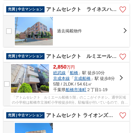
アトムセレクト ライネスハイム西船橋４階
売買 | 中古マンション
過去掲載物件
アトムセレクト ルミエール船橋５階
売買 | 中古マンション
2,850
万
円
総武線
「
船橋
」駅 徒歩10分
京成本線
「
京成船橋
」駅 徒歩8分
5階 / 2LDK / 54.61㎡
千葉県
船橋市
湊町
２丁目1-19
「アトムセレクト ルミエール船橋５階」のここがイチオシ。通学区域
の小学校は船橋市立湊町小学校徒歩8分。駐輪場が付いているので、自転
車とバイクを安心して置けます。不動産購入に...
アトムセレクト ライオンズグローバル西船橋クイーンズアリーナ７階
売買 | 中古マンション