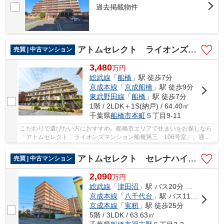
過去掲載物件
アトムセレクト ライオンズマンション船橋第三 1階
売買 | 中古マンション
3,480
万
円
総武線
「
船橋
」駅 徒歩7分
京成本線
「
京成船橋
」駅 徒歩9分
東武野田線
「
船橋
」駅 徒歩7分
1階 / 2LDK＋1S(納戸) / 64.40㎡
千葉県
船橋市
本町
５丁目9-11
こだわりで選びたい方におすすめ。船橋市エリアで住まいをお探しなら
「アトムセレクト ライオンズマンション船橋第三 106号室」。通学
区域の小学校は船橋市立市場小学校徒歩8分。駐...
アトムセレクト セレナハイム津田沼アブリール5階
売買 | 中古マンション
2,090
万
円
総武線
「
津田沼
」駅 バス20分 「習志野五丁目」 停歩1分
京成本線
「
八千代台
」駅 バス11分 「ポニー製菓前」 停歩4分
京成本線
「
実籾
」駅 徒歩25分
5階 / 3LDK / 63.63㎡