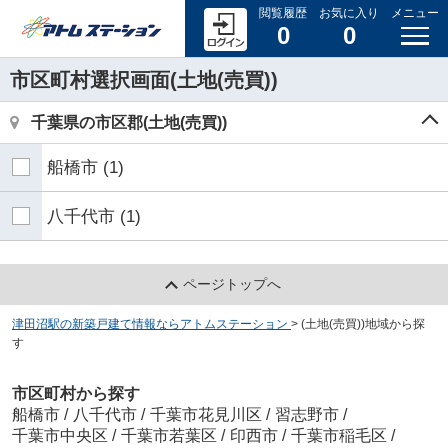
閲覧履歴
お気に入り
メニュー
0
0
市区町村選択画面(土地(売買))
千葉県の市区郡(土地(売買))
船橋市
(1)
八千代市
(1)
ページトップへ
津田沼駅の新築戸建て情報ならアトムステーション
>
(土地(売買))地域から探
す
市区町村から探す
船橋市
/
八千代市
/
千葉市花見川区
/
習志野市
/
千葉市中央区
/
千葉市若葉区
/
印西市
/
千葉市稲毛区
/