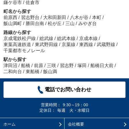
鎌ケ谷市
/
佐倉市
町名から探す
前原西
/
習志野台
/
大和田新田
/
八木が谷
/
本町
/
飯山満町
/
勝田台南
/
松が丘
/
三山
/
みやぎ台
路線から探す
京成電鉄松戸線
/
総武線
/
総武本線
/
京成本線
/
東葉高速鉄道
/
東武野田線
/
京葉線
/
東西線
/
武蔵野線
/
千葉都市モノレール
駅から探す
津田沼
/
船橋
/
前原
/
三咲
/
習志野
/
塚田
/
船橋日大前
/
二和向台
/
東船橋
/
飯山満
電話でお問い合わせ
営業時間：
9:30～19：00
定休日：
毎週 火・水曜日
ホーム
会社概要