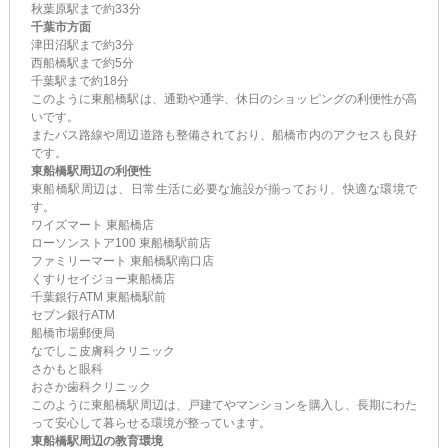
秋葉原駅まで約33分
千葉市方面
津田沼駅まで約3分
西船橋駅まで約5分
千葉駅まで約18分
このように東船橋駅は、通勤や通学、休日のショッピングの利便性が高
いです。
またバス路線や周辺道路も整備されており、船橋市内のアクセスも良好
です。
東船橋駅周辺の利便性
東船橋駅周辺は、日常生活に必要な施設が揃っており、快適な環境で
す。
ワイズマート 東船橋店
ローソンストア100 東船橋駅前店
ファミリーマート 東船橋駅南口店
くすりセイジョー東船橋店
千葉銀行ATM 東船橋駅前
セブン銀行ATM
船橋市場郵便局
なでしこ皮膚科クリニック
さかもと眼科
おさか歯科クリニック
このように東船橋駅周辺は、戸建てやマンションを購入し、長期にわた
って安心して暮らせる環境が整っています。
東船橋駅周辺の教育環境