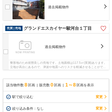
過去掲載物件
グランドエスカイヤー駿河台１丁目
売買 | 売地
過去掲載物件
整形地のため状態良しの売地です。土地面積は117.5㎡(実測)あります。
立地が高台にあるので、津波や地震へのリスクを軽減させることができ
ます。地元に精通するスタッフの揃う当社は、...
8
0
1～8
該当物件数
区画
販売数
区画
区画を表示
駅で絞り込む
変更
変更
絞り込み条件：
なし