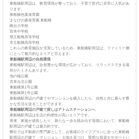
東船橋駅周辺は、教育環境が整っており、子育て世代に非常に人気があ
ります。
東船橋色葉保育園
まなびの森保育園 東船橋
峰台小学校
宮本中学校
県立船橋高等学校
市立船橋高等学校
これらの教育施設が充実しているため、東船橋駅周辺は、ファミリー層
にとって魅力的なエリアと言えます。
東船橋駅周辺の自然環境
東船橋駅周辺は、自然豊かな環境が広がっており、リラックスできる場
所がたくさんあります。
池の端公園
宮本台北公園
東船橋第1号公園
東船橋第1号公園
東船橋駅周辺の戸建てやマンションを購入したら、自然と共に暮らす豊
かな生活を送ることができます。
東船橋駅周辺の戸建て探しはアトムステーションへ
東船橋駅周辺は生活の利便性が高いエリアです。
将来、家族が成長したり、新たな一歩を踏み出す場面において、東船橋
駅周辺の戸建ては魅力的です。
弊社では不動産の専門家として、お客様のライフプランに合った東船橋
駅周辺の戸建て・マンション・土地を見つけ、賢明な投資をサポートい