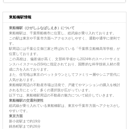
東船橋駅情報
東船橋駅（ひがしふなばしえき）について
東船橋駅は、千葉県船橋市に位置し、
総武線
が乗り入れております。
この駅は東京や千葉市方面へアクセスがしやすく、通勤や通学に便利で
す。
駅周辺には千葉公立御三家と呼ばれている
「千葉県立船橋高等学校」
が
位置しております。
この高校は、偏差値が高く、文部科学省から2024年のスーパーサイエ
ンスハイスクール(SSH)に指定されており、国際的な科学技術人材の育
成に力を入れております。
また、住宅地は東京のベットタウンとしてファミリー層やシニア世代に
人気があります。
東船橋駅周辺の不動産市場は活発で、戸建てやマンションの購入を検討
される方にとって、多くの選択肢が広がっています。
以下では、東船橋駅周辺の不動産の魅力について紹介していきます。
東船橋駅の交通利便性
総武線
が乗り入れている東船橋駅は、東京や千葉市方面へアクセスがし
やすいです。
東京方面
新小岩駅まで約19分
錦糸町駅まで約26分