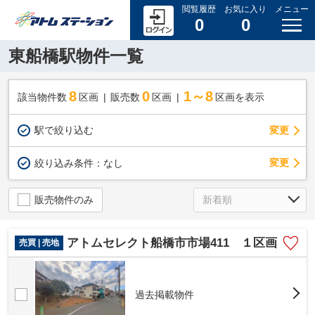
閲覧履歴
お気に入り
メニュー
0
0
東船橋駅物件一覧
8
0
1～8
該当物件数
区画
販売数
区画
区画を表示
駅で絞り込む
変更
変更
絞り込み条件：
なし
販売物件のみ
アトムセレクト船橋市市場411 １区画
売買 | 売地
過去掲載物件