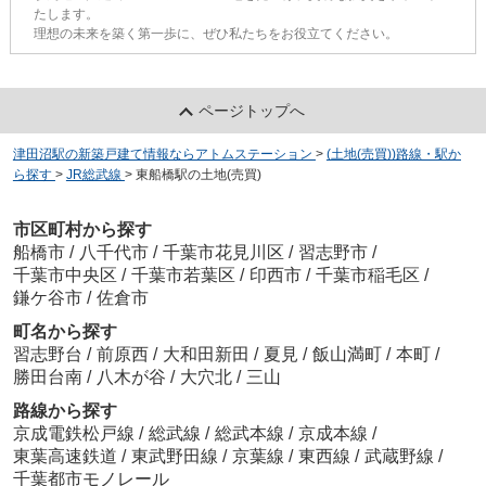
たします。
理想の未来を築く第一歩に、ぜひ私たちをお役立てください。
ページトップへ
津田沼駅の新築戸建て情報ならアトムステーション
>
(土地(売買))路線・駅か
ら探す
>
JR総武線
>
東船橋駅の土地(売買)
市区町村から探す
船橋市
/
八千代市
/
千葉市花見川区
/
習志野市
/
千葉市中央区
/
千葉市若葉区
/
印西市
/
千葉市稲毛区
/
鎌ケ谷市
/
佐倉市
町名から探す
習志野台
/
前原西
/
大和田新田
/
夏見
/
飯山満町
/
本町
/
勝田台南
/
八木が谷
/
大穴北
/
三山
路線から探す
京成電鉄松戸線
/
総武線
/
総武本線
/
京成本線
/
東葉高速鉄道
/
東武野田線
/
京葉線
/
東西線
/
武蔵野線
/
千葉都市モノレール