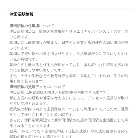
津田沼駅情報
津田沼駅の住環境について
津田沼駅周辺は、駅前の商業機能と住宅エリアがバランスよく共存して
いる街です。
駅周辺には商業施設が集まり、日常生活を支える利便性の高い環境が整
っています。
駅周辺で買い物や用事を済ませやすく、生活動線がシンプルになりやす
い点が特徴です。
駅から少し離れると住宅地が広がっており、落ち着いた住環境を求める
方にも検討しやすいエリアです。
また、大学や学校などの教育施設も周辺に立地しているため、学生の利
用も多く見られます。
津田沼駅の交通アクセスについて
津田沼駅はJR総武線の快速と各駅停車が利用できる駅です。
都心方面への通勤や通学を考える方にとって、アクセスの選択肢が取り
やすい立地と言えます。
総武線は都内へ向かう主要路線の一つとして利用されているため、通勤
圏として検討されることも多い駅です。
さらに、津田沼駅周辺では新津田沼駅や京成津田沼駅も生活圏として利
用されることがあります。
結果、JRだけでなく京成松戸線（旧新京成線）や京成の路線も含めて
移動の幅を広げやすい環境となります。