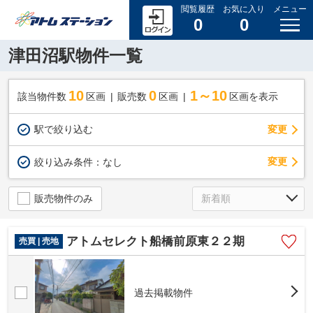
閲覧履歴
お気に入り
メニュー
0
0
津田沼駅物件一覧
10
0
1～10
該当物件数
区画
販売数
区画
区画を表示
駅で絞り込む
変更
変更
絞り込み条件：
なし
販売物件のみ
アトムセレクト船橋前原東２２期
売買 | 売地
過去掲載物件