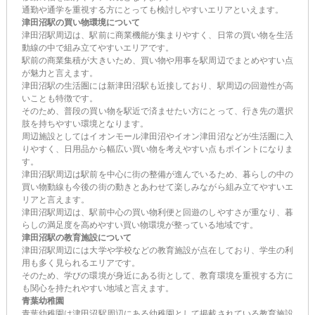
通勤や通学を重視する方にとっても検討しやすいエリアといえます。
津田沼駅の買い物環境について
津田沼駅周辺は、駅前に商業機能が集まりやすく、日常の買い物を生活
動線の中で組み立てやすいエリアです。
駅前の商業集積が大きいため、買い物や用事を駅周辺でまとめやすい点
が魅力と言えます。
津田沼駅の生活圏には新津田沼駅も近接しており、駅周辺の回遊性が高
いことも特徴です。
そのため、普段の買い物を駅近で済ませたい方にとって、行き先の選択
肢を持ちやすい環境となります。
周辺施設としてはイオンモール津田沼やイオン津田沼などが生活圏に入
りやすく、日用品から幅広い買い物を考えやすい点もポイントになりま
す。
津田沼駅周辺は駅前を中心に街の整備が進んでいるため、暮らしの中の
買い物動線も今後の街の動きとあわせて楽しみながら組み立てやすいエ
リアと言えます。
津田沼駅周辺は、駅前中心の買い物利便と回遊のしやすさが重なり、暮
らしの満足度を高めやすい買い物環境が整っている地域です。
津田沼駅の教育施設について
津田沼駅周辺には大学や学校などの教育施設が点在しており、学生の利
用も多く見られるエリアです。
そのため、学びの環境が身近にある街として、教育環境を重視する方に
も関心を持たれやすい地域と言えます。
青葉幼稚園
青葉幼稚園は津田沼駅周辺にある幼稚園として掲載されている教育施設