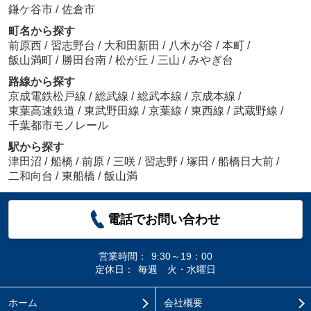
鎌ケ谷市
/
佐倉市
町名から探す
前原西
/
習志野台
/
大和田新田
/
八木が谷
/
本町
/
飯山満町
/
勝田台南
/
松が丘
/
三山
/
みやぎ台
路線から探す
京成電鉄松戸線
/
総武線
/
総武本線
/
京成本線
/
東葉高速鉄道
/
東武野田線
/
京葉線
/
東西線
/
武蔵野線
/
千葉都市モノレール
駅から探す
津田沼
/
船橋
/
前原
/
三咲
/
習志野
/
塚田
/
船橋日大前
/
二和向台
/
東船橋
/
飯山満
電話でお問い合わせ
営業時間：
9:30～19：00
定休日：
毎週 火・水曜日
ホーム
会社概要