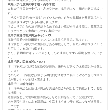
東邦大学付属東邦中学校・高等学校
東邦大学付属東邦中学校・高等学校は、津田沼エリア周辺の教育施設で
す。
中学校と高等学校が併設されているため、進学を見据えた教育環境とし
て認識されやすい点も特徴と言えます。
周辺エリアからの通学動線を含めて住まい選びを考える際に、教育環境
のひとつとして参考にしやすい施設です。
鹿島学園通信制津田沼キャンパス
鹿島学園通信制津田沼キャンパスは津田沼駅周辺の高校です。
通信制という学び方の選択肢がある学校として、幅広い学習スタイルに
対応している点が特徴です。
また、駅周辺にキャンパスがあるため通学しやすい環境も整っていま
す。
津田沼駅の医療施設について
津田沼駅周辺には総合病院や診療所、歯科など多くの医療施設が点在し
ています。
そのため、日常的な診療から専門的な医療まで幅広く対応できる医療環
境が整いやすい地域と言えます。
津田沼中央総合病院
津田沼中央総合病院は津田沼駅周辺の総合病院として掲載されている医
療機関です。
総合病院として地域医療の拠点となる役割を担っている施設です。
総合病院が近くにある環境は、生活するうえで安心感につながる要素の
一つです。