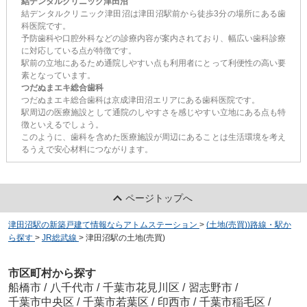
結デンタルクリニック津田沼
結デンタルクリニック津田沼は津田沼駅前から徒歩3分の場所にある歯
科医院です。
予防歯科や口腔外科などの診療内容が案内されており、幅広い歯科診療
に対応している点が特徴です。
駅前の立地にあるため通院しやすい点も利用者にとって利便性の高い要
素となっています。
つだぬまエキ総合歯科
つだぬまエキ総合歯科は京成津田沼エリアにある歯科医院です。
駅周辺の医療施設として通院のしやすさを感じやすい立地にある点も特
徴といえるでしょう。
このように、歯科を含めた医療施設が周辺にあることは生活環境を考え
るうえで安心材料につながります。
ページトップへ
津田沼駅の新築戸建て情報ならアトムステーション
>
(土地(売買))路線・駅か
ら探す
>
JR総武線
>
津田沼駅の土地(売買)
市区町村から探す
船橋市
/
八千代市
/
千葉市花見川区
/
習志野市
/
千葉市中央区
/
千葉市若葉区
/
印西市
/
千葉市稲毛区
/