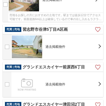
売地をお探しの方におすすめの土地です。駅までは徒歩12分でアクセス
可能です。前面道路6m以上は確保しているので車の出し入れもラクラク
です。広さの心配がいらない土地面積185㎡。船...
習志野市谷津5丁目A区画
売買 | 売地
過去掲載物件
グランドエスカイヤー前原西6丁目
売買 | 売地
過去掲載物件
グランドエスカイヤー津田沼2丁目
売買 | 売地