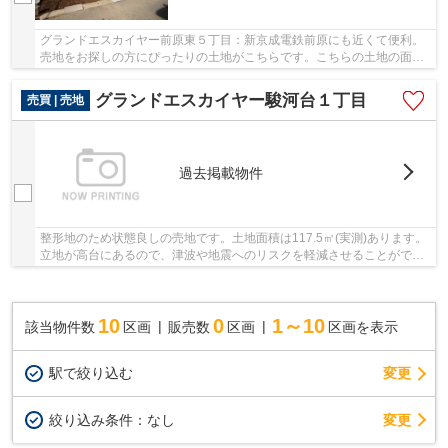
グランドエスカイヤー前原東５丁目：新京成電鉄前原にも近くて便利。
売地をお探しの方にぴったりの土地がこちらです。こちらの土地の面積
は73.85㎡(実測)。建築条件付きは、合理的な基...
グランドエスカイヤー駿河台１丁目
売買 | 売地
過去掲載物件
整形地のため状態良しの売地です。土地面積は117.5㎡(実測)あります。
立地が高台にあるので、津波や地震へのリスクを軽減させることができ
ます。地元に精通するスタッフの揃う当社は、...
10
0
1～10
該当物件数
区画
販売数
区画
区画を表示
駅で絞り込む
変更
変更
絞り込み条件：
なし