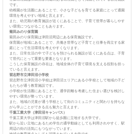
です。
幼稚園が生活圏にあることで、小さな子どもを育てる家庭にとって通園
環境を考えやすい地域と言えます。
また、幼児期の教育施設が近くにあることで、子育て世帯が暮らしやす
い環境につながることもあります。
菊田みのり保育園
菊田みのり保育園は津田沼周辺にある保育施設です。
保育園が地域にあることで、共働き世帯など子育てと仕事を両立する家
庭にとって生活環境を考えやすくなります。
また、日常生活の中で子どもを預けられる施設が近くにある点は、子育
て世代にとって重要な要素となります。
こうした保育施設の存在は、地域全体の子育て環境を支える役割を担っ
ていると言えます。
習志野市立津田沼小学校
習志野市立津田沼小学校は津田沼エリアにある小学校として地域の子ど
もたちが通う教育施設です。
小学校が生活圏にあることで、通学距離を考慮した住まい選びを検討し
やすい環境が整っています。
また、地域の児童が通う学校として街のコミュニティと関わりを持ちな
がら学ぶことができる点も魅力と言えます。
千葉工業大学（津田沼キャンパス）
千葉工業大学は津田沼駅から徒歩圏に立地する大学です。
駅から近い立地にあるため学生の通学動線としても利用されやすく、駅
周辺の街の活気にもつながっています。
地域の教育拠点としても認識されている大学です。