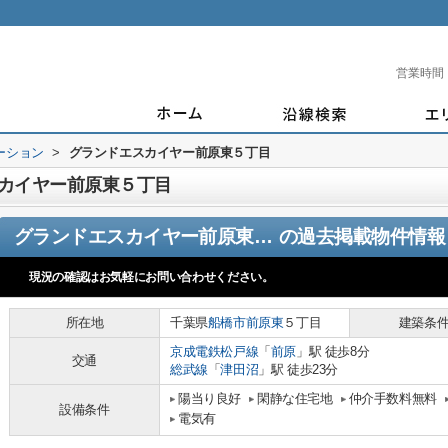
営業時間
ーション
>
グランドエスカイヤー前原東５丁目
カイヤー前原東５丁目
グランドエスカイヤー前原東５丁目
の過去掲載物件情報
現況の確認はお気軽にお問い合わせください。
所在地
千葉県
船橋市
前原東
５丁目
建築条
京成電鉄松戸線
「
前原
」駅 徒歩8分
交通
総武線
「
津田沼
」駅 徒歩23分
陽当り良好
閑静な住宅地
仲介手数料無料
設備条件
電気有