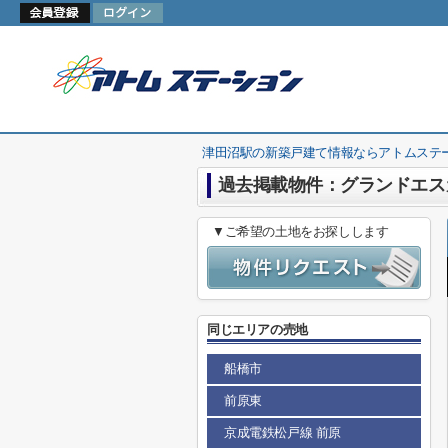
津田沼駅の新築戸建て情報ならアトムステ
過去掲載物件：グランドエス
▼ご希望の土地をお探しします
同じエリアの売地
船橋市
前原東
京成電鉄松戸線 前原