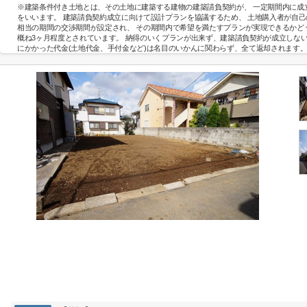
※建築条件付き土地とは、その土地に建築する建物の建築請負契約が、 一定期間内に成
をいいます。 建築請負契約成立に向けて設計プランを協議するため、 土地購入者が自
相当の期間の交渉期間が設定され、 その期間内で希望を満たすプランが実現できるかど
概ね3ヶ月程度とされています。 納得のいくプランが出来ず、建築請負契約が成立しな
にかかった代金(土地代金、手付金など)は名目のいかんに関わらず、全て返却されます