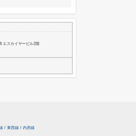
8 エスカイヤービル2階
線
/
東西線
/
内房線