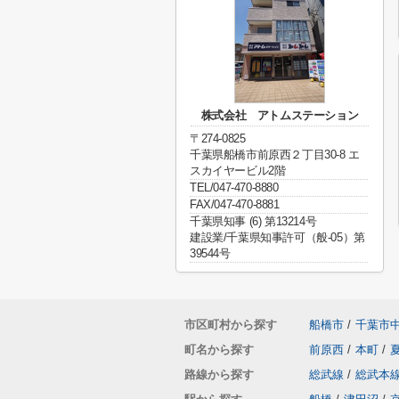
株式会社 アトムステーション
〒274-0825
千葉県船橋市前原西２丁目30-8 エ
スカイヤービル2階
TEL/047-470-8880
FAX/047-470-8881
千葉県知事 (6) 第13214号
建設業/千葉県知事許可（般-05）第
39544号
市区町村から探す
船橋市
/
千葉市
町名から探す
前原西
/
本町
/
路線から探す
総武線
/
総武本