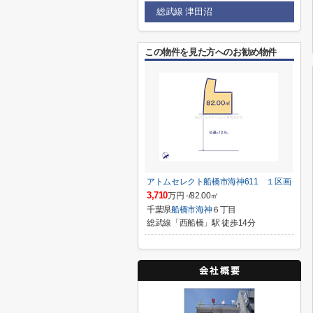
総武線 津田沼
この物件を見た方へのお勧め物件
アトムセレクト船橋市海神611 １区画
3,710
万円 -/82.00㎡
千葉県
船橋市
海神
６丁目
総武線「西船橋」駅 徒歩14分