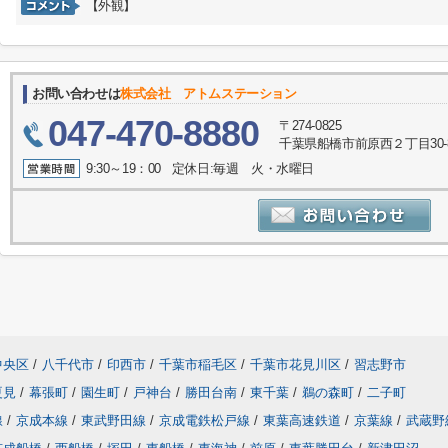
【外観】
お問い合わせは
株式会社 アトムステーション
047-470-8880
〒274-0825
千葉県船橋市前原西２丁目30-
9:30～19：00 定休日:毎週 火・水曜日
中央区
/
八千代市
/
印西市
/
千葉市稲毛区
/
千葉市花見川区
/
習志野市
夏見
/
幕張町
/
園生町
/
戸神台
/
勝田台南
/
東千葉
/
鵜の森町
/
二子町
線
/
京成本線
/
東武野田線
/
京成電鉄松戸線
/
東葉高速鉄道
/
京葉線
/
武蔵野