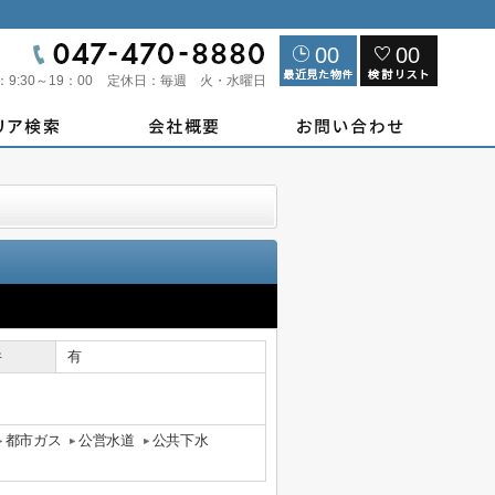
00
00
：
9:30～19：00
定休日：
毎週 火・水曜日
件
有
都市ガス
公営水道
公共下水