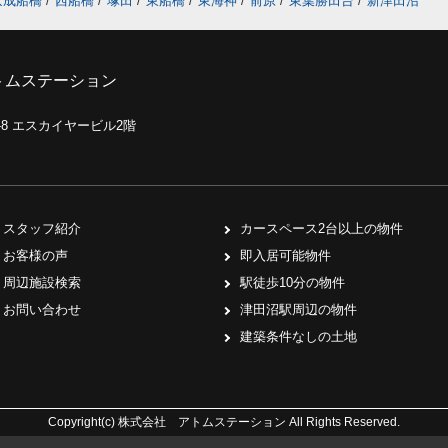
京成船橋
/
西船橋
/
塚田
/
東船橋
/
東海神
/
前原
/
東葉勝田台
/
新津田沼
トムステーション
0-8 エスカイヤービル2階
スタッフ紹介
カースペース2台以上の物件
お客様の声
即入居可能物件
周辺施設検索
駅徒歩10分の物件
お問い合わせ
津田沼駅周辺の物件
建築条件なしの土地
Copyright(c) 株式会社 アトムステーション All Rights Reserved.