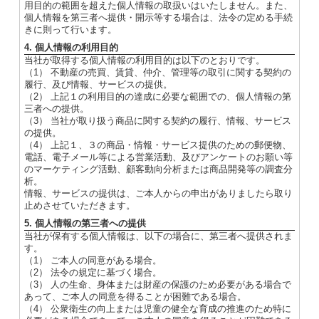
用目的の範囲を超えた個人情報の取扱いはいたしません。また、
個人情報を第三者へ提供・開示等する場合は、法令の定める手続
きに則って行います。
4. 個人情報の利用目的
当社が取得する個人情報の利用目的は以下のとおりです。
（1） 不動産の売買、賃貸、仲介、管理等の取引に関する契約の
履行、及び情報、サービスの提供。
（2） 上記１の利用目的の達成に必要な範囲での、個人情報の第
三者への提供。
（3） 当社が取り扱う商品に関する契約の履行、情報、サービス
の提供。
（4） 上記１、３の商品・情報・サービス提供のための郵便物、
電話、電子メール等による営業活動、及びアンケートのお願い等
のマーケティング活動、顧客動向分析または商品開発等の調査分
析。
情報、サービスの提供は、ご本人からの申出がありましたら取り
止めさせていただきます。
5. 個人情報の第三者への提供
当社が保有する個人情報は、以下の場合に、第三者へ提供されま
す。
（1） ご本人の同意がある場合。
（2） 法令の規定に基づく場合。
（3） 人の生命、身体または財産の保護のため必要がある場合で
あって、ご本人の同意を得ることが困難である場合。
（4） 公衆衛生の向上または児童の健全な育成の推進のため特に