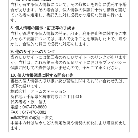
当社が有する個人情報について、その取扱いを外部に委託する場
合があります。その場合は、個人情報の保護に十分な措置が講じ
ている者を選定し、委託先に対し必要かつ適切な監督を行いま
す。
8. 個人情報の開示・訂正等の手続き
当社が管理する個人情報の開示、訂正、利用停止等に関するご本
人からの要請については、本人であることを確認した上で、速や
かに、合理的な範囲で必要な対応をします。
9. 他のサイトへのリンク
当ＷＥＢサイトには第三者のＷＥＢサイトへのリンクがあります
が、当社は、これら第三者のＷＥＢサイトにおけるプライバシー
保護に関しての責任は負いませんので、予めご了承ください。
10. 個人情報保護に関する問合せ先
当社の個人情報の取り扱い及び管理に関するお問い合わせ先は、
以下の通りです。
株式会社 アトムステーション
所在地：千葉県船橋市前原西２丁目30-8
代表者名：原 信夫
電話：047-470-8880
FAX：047-470-8881
■基本方針の改訂・変更
本基本方針は法令などの制定改廃や情勢の変化により適宜変更し
ます。