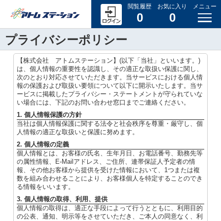
閲覧履歴
お気に入り
メニュー
0
0
プライバシーポリシー
【株式会社 アトムステーション】(以下「当社」といいます。)
は、個人情報の重要性を認識し、その適正な取扱い保護に関し、
次のとおり対応させていただきます。当サービスにおける個人情
報の保護および取扱い要領について以下に開示いたします。当サ
ービスに掲載したプライバシー・ステートメントが守られていな
い場合には、下記のお問い合わせ窓口までご連絡ください。
1. 個人情報保護の方針
当社は個人情報保護に関する法令と社会秩序を尊重・厳守し、個
人情報の適正な取扱いと保護に努めます。
2. 個人情報の定義
個人情報とは、お客様の氏名、生年月日、お電話番号、勤務先等
の属性情報、E-Mailアドレス、ご住所、連帯保証人予定者の情
報、その他お客様から提供を受けた情報において、1つまたは複
数を組み合わせることにより、お客様個人を特定することのでき
る情報をいいます。
3. 個人情報の取得、利用、提供
個人情報の取得は、適正な手段によって行うとともに、利用目的
の公表、通知、明示等をさせていただき、ご本人の同意なく、利