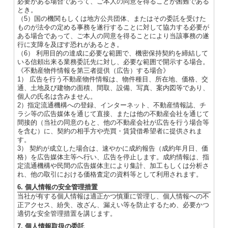
必要がある場合であって、ご本人の同意を得ることが困難である
とき。
（5）国の機関もしくは地方公共団体、またはその委託を受けた
ものが法令の定める事務を遂行することに対して協力する必要が
ある場合であって、ご本人の同意を得ることにより当該事務の遂
行に支障を及ぼす恐れがあるとき。
（6） 利用目的の達成に必要な範囲で、機密保持契約を締結して
いる信頼出来る業務委託先に対し、必要な範囲で開示する場合。
《不動産物件情報を第三者提供（広告）する場合》
1） 広告を行う不動産物件情報は、物件種目、所在地、価格、交
通、土地及び建物の面積、間取、設備、写真、案内図等であり、
個人の氏名は含みません。
2）指定流通機構への登録、インターネット、不動産情報誌、チ
ラシ等の広告媒体を通じて直接、または他の不動産会社を通じて
間接的（当社の同意のもと、他の不動産会社が広告を行う場合等
を含む）に、契約の相手方や売買・賃貸借希望者に提供されま
す。
3） 契約が成立した場合は、速やかに成約報告（成約年月日、価
格）を広告媒体主等へ行い、広告を停止します。成約情報は、指
定流通機構や民間の広告媒体主により集計、加工もしくは分析さ
れ、他の取引における価格査定の資料等として利用されます。
6. 個人情報の安全管理措置
当社が有する個人情報は適正かつ慎重に管理し、個人情報への不
正アクセス、紛失、改ざん、漏えい等を防止するため、必要かつ
適切な安全管理措置を講じます。
7. 個人情報取扱の委託