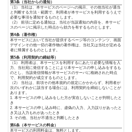
第3条（当社からの通知）
（1） 当社は、本サービスのページへの掲示、その他当社が適当
と判断する方法・範囲で、利用者が本サービスを利用するうえで
必要な事項を通知するものとします。
（2） 前項に定める通知は、当社が当該通知の内容を、本サービ
スのページに掲示した時点から効力を有するものとします。
第4条（著作権）
本サービスにおいて当社が提供するページ等のコンテンツ、画面
デザインその他一切の著作物の著作権は、当社又は当社が定める
者に帰属するものとします。
第5条（利用契約の締結等）
（1） 利用者は、本サービスを利用するにあたり必要な情報を入
力、当社宛に発信することにより本サービスの申し込みをするも
のとし、当該発信情報が本サービスのサーバに格納された時点
で、利用契約が成立するものとします。
（2） 当社は、前項その他本規約の規定にかかわらず、利用者が
次のいずれかに該当する場合には、利用契約を締結しないことが
あります。
1. 本サービスの申し込みをした方が実在しないことが判明したと
き
2. 本サービスの申し込み時に、虚偽の入力、入力誤りがあったと
き又は入力もれがあったとき
3. その他、当社が不適当と判断したとき
第6条（本サービスの料金）
本サービスの利用料金は、無料とします。