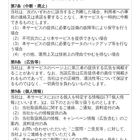
第7条（中断・廃止）
当社は、次のいずれかに該当すると判断した場合、利用者への事
前の連絡又は承諾を要することなく、本サービスを一時的に中断
できるものとします。
（1） 本サービスの提供に必要な設備の故障等により保守を行う
場合
（2） 不可抗力により本サービスを提供できない場合
（3） 本サービスの提供に必要なデータのバックアップ等を行な
う場合
（4） その他、運用上又は技術上の理由でやむを得ない場合
第8条 （広告等）
当社は、本サービスのページ上に第三者の提供する広告を掲載す
ることがあります。なお、当該広告は広告提供者の責任で掲載さ
れるものであって、当社はその正確性、適法性等について保証す
るものではなく、一切責任を負わないものとします。
第9条（個人情報）
当社は、本サービスにおける個人を特定する情報(以下｢個人情
報｣といいます。)は、以下のとおり取り扱うものとします。
（1） 当社取扱商品に関するご連絡、ご通知、資料送付の為
（2） 当社からの情報提供の為
（3） 当社取扱商品の情報、キャンペーン情報（広告含む）のご
案内、資料送付の為
（4） お問い合わせいただいた「ご質問・ご意見等」に対して、
当社よりご連絡をさせていただく為
（5） 本サービスのご利用においてのお問い合わせ・発生したト