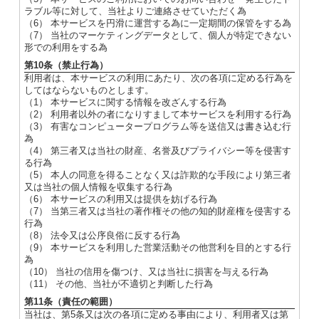
ラブル等に対して、当社よりご連絡させていただく為
（6） 本サービスを円滑に運営する為に一定期間の保管をする為
（7） 当社のマーケティングデータとして、個人が特定できない
形での利用をする為
第10条（禁止行為）
利用者は、本サービスの利用にあたり、次の各項に定める行為を
してはならないものとします。
（1） 本サービスに関する情報を改ざんする行為
（2） 利用者以外の者になりすまして本サービスを利用する行為
（3） 有害なコンピュータープログラム等を送信又は書き込む行
為
（4） 第三者又は当社の財産、名誉及びプライバシー等を侵害す
る行為
（5） 本人の同意を得ることなく又は詐欺的な手段により第三者
又は当社の個人情報を収集する行為
（6） 本サービスの利用又は提供を妨げる行為
（7） 当第三者又は当社の著作権その他の知的財産権を侵害する
行為
（8） 法令又は公序良俗に反する行為
（9） 本サービスを利用した営業活動その他営利を目的とする行
為
（10） 当社の信用を傷つけ、又は当社に損害を与える行為
（11） その他、当社が不適切と判断した行為
第11条（責任の範囲）
当社は、第5条又は次の各項に定める事由により、利用者又は第