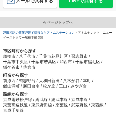
メールで共有する
LINEで共有する
ページトップへ
津田沼駅の新築戸建て情報ならアトムステーション
>
アトムセレクト ニュー
イーストタワー船橋本町 3階
市区町村から探す
船橋市
/
八千代市
/
千葉市花見川区
/
習志野市
/
千葉市中央区
/
千葉市若葉区
/
印西市
/
千葉市稲毛区
/
鎌ケ谷市
/
佐倉市
町名から探す
前原西
/
習志野台
/
大和田新田
/
八木が谷
/
本町
/
飯山満町
/
勝田台南
/
松が丘
/
三山
/
みやぎ台
路線から探す
京成電鉄松戸線
/
総武線
/
総武本線
/
京成本線
/
東葉高速鉄道
/
東武野田線
/
京葉線
/
武蔵野線
/
東西線
/
京成千葉線