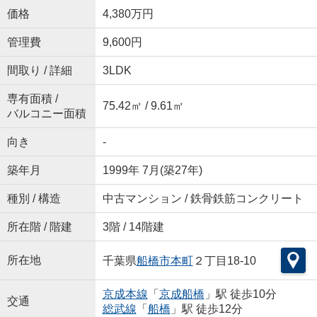
価格
4,380万円
管理費
9,600円
間取り / 詳細
3LDK
専有面積 /
75.42㎡ / 9.61㎡
バルコニー面積
向き
-
築年月
1999年 7月(築27年)
種別 / 構造
中古マンション / 鉄骨鉄筋コンクリート
所在階 / 階建
3階 / 14階建
所在地
千葉県
船橋市
本町
２丁目18-10
京成本線
「
京成船橋
」駅 徒歩10分
交通
総武線
「
船橋
」駅 徒歩12分