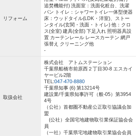
追焚機能付) 洗面室：洗面化粧台、洗濯
パン トイレ：シャワートイレ一体型便器
リフォーム
床：ウッドタイル(LDK・洋室)、ストー
ンタイル(玄関・洗面・トイレ) 他：クロ
ス(全室) 建具(全部) 下足入れ 照明器具設
置 カーテンレール レースカーテン 網戸
張替え クリーニング他
-
株式会社 アトムステーション
千葉県船橋市前原西２丁目30-8 エスカイ
ヤービル2階
TEL:
047-470-8880
千葉県知事 (6) 第13214号
建設業/千葉県知事許可（般-05）第3954
取扱会社
4号
（公社）首都圏不動産公正取引協議会加
盟
(公社）全国宅地建物取引業保証協会会
員
（一社）千葉県宅地建物取引業協会会員