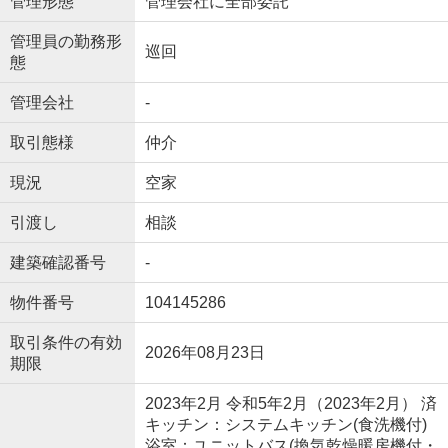
管理形態
管理会社に全部委託
管理員の勤務形
巡回
態
管理会社
-
取引態様
仲介
現況
空家
引渡し
相談
建築確認番号
-
物件番号
104145286
取引条件の有効
2026年08月23日
期限
2023年2月 令和5年2月（2023年2月） 済
キッチン：システムキッチン(食洗機付)
浴室：ユニットバス(換気乾燥暖房機付・