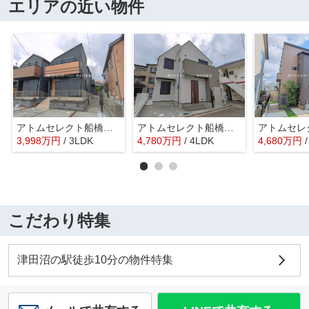
エリアの近い物件
アトムセレクト船橋市習志野台5丁目 2号棟
アトムセレクト船橋市駿河台２丁目
3,998
万
円
/ 3LDK
4,780
万
円
/ 4LDK
4,680
万
円
こだわり特集
津田沼の駅徒歩10分の物件特集