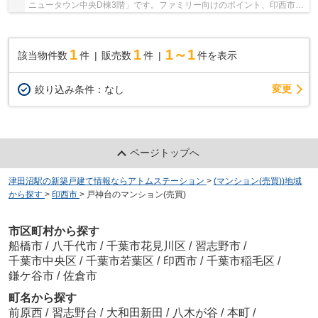
ニュータウン中央D棟3階」です。ファミリー向けのポイント、印西市立
内野小学校が徒歩8分のところにあります。快適...
1
1
1～1
該当物件数
件
販売数
件
件を表示
変更
絞り込み条件：
なし
ページトップへ
津田沼駅の新築戸建て情報ならアトムステーション
>
(マンション(売買))地域
から探す
>
印西市
>
戸神台のマンション(売買)
市区町村から探す
船橋市
/
八千代市
/
千葉市花見川区
/
習志野市
/
千葉市中央区
/
千葉市若葉区
/
印西市
/
千葉市稲毛区
/
鎌ケ谷市
/
佐倉市
町名から探す
前原西
/
習志野台
/
大和田新田
/
八木が谷
/
本町
/