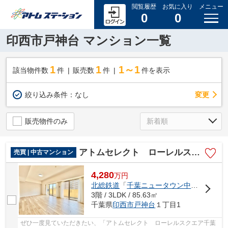
閲覧履歴
お気に入り
メニュー
0
0
印西市戸神台 マンション一覧
1
1
1～1
該当物件数
件
販売数
件
件を表示
変更
絞り込み条件：
なし
販売物件のみ
アトムセレクト ローレルスクエア千葉ニュータウン中央D棟3階
売買 | 中古マンション
4,280
万
円
北総鉄道
「
千葉ニュータウン中央
」駅 徒歩
3階 / 3LDK / 85.63㎡
千葉県
印西市
戸神台
１丁目1
ぜひ一度見ていただきたい、「アトムセレクト ローレルスクエア千葉