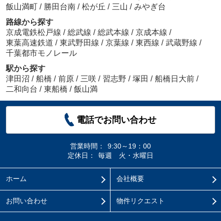
飯山満町
/
勝田台南
/
松が丘
/
三山
/
みやぎ台
路線から探す
京成電鉄松戸線
/
総武線
/
総武本線
/
京成本線
/
東葉高速鉄道
/
東武野田線
/
京葉線
/
東西線
/
武蔵野線
/
千葉都市モノレール
駅から探す
津田沼
/
船橋
/
前原
/
三咲
/
習志野
/
塚田
/
船橋日大前
/
二和向台
/
東船橋
/
飯山満
電話でお問い合わせ
営業時間：
9:30～19：00
定休日：
毎週 火・水曜日
ホーム
会社概要
お問い合わせ
物件リクエスト