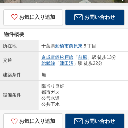
お気に入り追加
お問い合わせ
物件概要
所在地
千葉県
船橋市
前原東
５丁目
京成電鉄松戸線
「
前原
」駅 徒歩13分
交通
総武線
「
津田沼
」駅 徒歩22分
建築条件
無
陽当り良好
都市ガス
設備条件
公営水道
公共下水
お気に入り追加
お問い合わせ