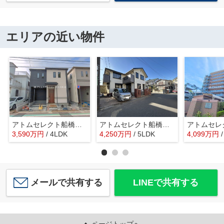
エリアの近い物件
アトムセレクト船橋市習志野台8丁目1905番C号棟
アトムセレクト船橋市新高根３丁目中古戸建て
3,590
万
円
/ 4LDK
4,250
万
円
/ 5LDK
4,099
万
円
メールで共有する
LINEで共有する
ページトップへ