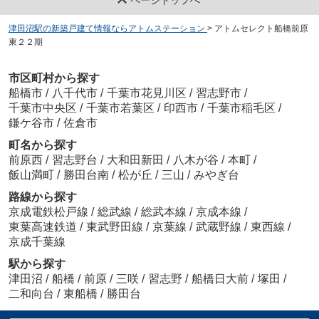
津田沼駅の新築戸建て情報ならアトムステーション
>
アトムセレクト船橋前原
東２２期
市区町村から探す
船橋市
/
八千代市
/
千葉市花見川区
/
習志野市
/
千葉市中央区
/
千葉市若葉区
/
印西市
/
千葉市稲毛区
/
鎌ケ谷市
/
佐倉市
町名から探す
前原西
/
習志野台
/
大和田新田
/
八木が谷
/
本町
/
飯山満町
/
勝田台南
/
松が丘
/
三山
/
みやぎ台
路線から探す
京成電鉄松戸線
/
総武線
/
総武本線
/
京成本線
/
東葉高速鉄道
/
東武野田線
/
京葉線
/
武蔵野線
/
東西線
/
京成千葉線
駅から探す
津田沼
/
船橋
/
前原
/
三咲
/
習志野
/
船橋日大前
/
塚田
/
二和向台
/
東船橋
/
勝田台