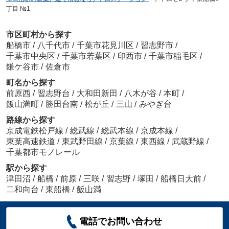
丁目 №1
市区町村から探す
船橋市
/
八千代市
/
千葉市花見川区
/
習志野市
/
千葉市中央区
/
千葉市若葉区
/
印西市
/
千葉市稲毛区
/
鎌ケ谷市
/
佐倉市
町名から探す
前原西
/
習志野台
/
大和田新田
/
八木が谷
/
本町
/
飯山満町
/
勝田台南
/
松が丘
/
三山
/
みやぎ台
路線から探す
京成電鉄松戸線
/
総武線
/
総武本線
/
京成本線
/
東葉高速鉄道
/
東武野田線
/
京葉線
/
東西線
/
武蔵野線
/
千葉都市モノレール
駅から探す
津田沼
/
船橋
/
前原
/
三咲
/
習志野
/
塚田
/
船橋日大前
/
二和向台
/
東船橋
/
飯山満
電話でお問い合わせ