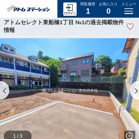
閲覧履歴
お気に入り
メニュー
1
0
アトムセレクト東船橋1丁目 №1の過去掲載物件
情報
1 / 3