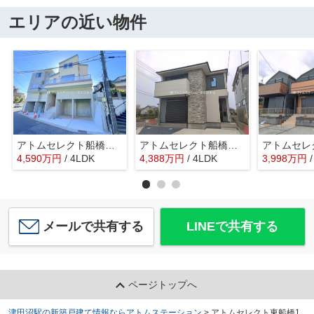
エリアの近い物件
アトムセレクト船橋市田喜野井5丁目A棟
アトムセレクト船橋市芝山9期 1号棟
4,590
万
円
/ 4LDK
4,388
万
円
/ 4LDK
3,998
万
円
メールで共有する
LINEで共有する
ページトップへ
津田沼駅の新築戸建て情報ならアトムステーション
>
アトムセレクト東船橋1