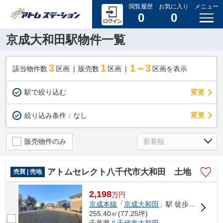
閲覧履歴
お気に入り
メニュー
0
0
京成大和田駅物件一覧
3
1
1～3
該当物件数
区画
販売数
区画
区画を表示
駅で絞り込む
変更
変更
絞り込み条件：
なし
販売物件のみ
アトムセレクト八千代市大和田 土地
売買 | 売地
2,198
万
円
京成本線
「
京成大和田
」駅 徒歩7分
255.40㎡(77.25坪)