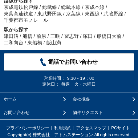
路線から探す
京成電鉄松戸線
/
総武線
/
総武本線
/
京成本線
/
東葉高速鉄道
/
東武野田線
/
京葉線
/
東西線
/
武蔵野線
/
千葉都市モノレール
駅から探す
津田沼
/
船橋
/
前原
/
三咲
/
習志野
/
塚田
/
船橋日大前
/
二和向台
/
東船橋
/
飯山満
電話でお問い合わせ
営業時間：
9:30～19：00
定休日：
毎週 火・水曜日
ホーム
会社概要
お問い合わせ
物件リクエスト
プライバシーポリシー
利用規約
アクセスマップ
PCサイト
Copyright(c) 株式会社 アトムステーション All rights reserved.