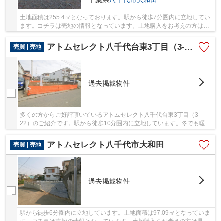
千葉県
八千代市
大和田
土地面積は255.4㎡となっております。駅から徒歩7分圏内に立地してい
ます。コチラは売地の情報となっています。土地購入をお考えの方は是
非。八千代市で土地をお買い求めなら アトム...
アトムセレクト八千代台東3丁目（3-22）
売買 | 売地
過去掲載物件
多くの方からご好評頂いているアトムセレクト八千代台東3丁目（3-
22）のご紹介です。駅から徒歩10分圏内に立地しています。冬でも暖か
い日光が入ってくる南西側道路に面しています。土...
アトムセレクト八千代市大和田
売買 | 売地
過去掲載物件
駅から徒歩6分圏内に立地しています。土地面積は97.09㎡となっていま