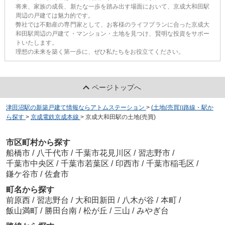
将来、家族の成長、新たな一歩を踏み出す場面において、京成大和田駅
周辺の戸建ては魅力的です。
弊社では不動産の専門家として、お客様のライフプランに合った京成大
和田駅周辺の戸建て・マンション・土地を見つけ、賢明な投資をサポー
トいたします。
理想の未来を築く第一歩に、ぜひ私たちをお役立てください。
ページトップへ
津田沼駅の新築戸建て情報ならアトムステーション
>
(土地(売買))路線・駅か
ら探す
>
京成電鉄京成本線
>
京成大和田駅の土地(売買)
市区町村から探す
船橋市
/
八千代市
/
千葉市花見川区
/
習志野市
/
千葉市中央区
/
千葉市若葉区
/
印西市
/
千葉市稲毛区
/
鎌ケ谷市
/
佐倉市
町名から探す
前原西
/
習志野台
/
大和田新田
/
八木が谷
/
本町
/
飯山満町
/
勝田台南
/
松が丘
/
三山
/
みやぎ台