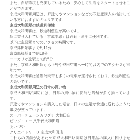
また、自然環境も充実しているため、安心して生活をスタートさせるこ
とができます。
京成大和田駅周辺は、戸建てやマンションなどの不動産購入を検討して
いる方におすすめのエリアです。
京成大和田駅の鉄道利便性
京成大和田駅は、鉄道利便性が高いです。
駅に乗り入れている
「京成本線」
は通勤・通学に便利です。
以下は主要駅までのアクセス時間です。
京成津田沼駅まで約11分
京成船橋駅まで約18分
ユーカリが丘駅まで約5分
また、京成大和田駅から上野や成田空港へ一時間以内でのアクセスが可
能です。
京成大和田駅は通勤時間帯も多くの電車が運行されており、鉄道利便性
の高いです。
京成大和田駅周辺の日常の買い物
京成大和田駅周辺には、日常の買い物に便利な店舗が多く揃っていま
す。
戸建てやマンションを購入した場合、日々の生活が快適に送れるような
環境が整っています。
スーパーチェーンカワグチ 大和田店
ビッグ・エー 八千代大和田店
あいづや
クリエイトＳ・Ｄ 京成大和田店
これらの店舗があるため京成大和田駅周辺は日用品の購入に困りませ