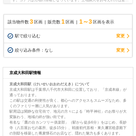
す。コチラは売地の情報となっています。土地購入をお考えの方は是
非。ライフスタイルに合った土地を、八千代市の...
3
1
1～3
該当物件数
区画
販売数
区画
区画を表示
駅で絞り込む
変更
変更
絞り込み条件：
なし
京成大和田駅情報
京成大和田駅（けいせいおおわだえき）について
京成大和田駅は千葉県八千代市大和田に位置しており、
「京成本線」
が
通っております。
この駅は交通の利便性が良く、都心へのアクセスもスムーズなため、多
くのファミリー層に人気があります。
駅周辺は閑静な住宅街で、地元の方々による
「時平神社」
のお祭りが大
変賑わう、地域の絆が強い街です。
有名な
「鷹の台カンツリー俱楽部」
（駅から徒歩6分）をはじめ、
長妙
寺
（八百屋お七の墓所、徒歩15分）、戦後初代首相・東久邇宮稔彦殿下
の別邸を移築した蕎麦懐石のお店など、隠れた魅力も多くあります。