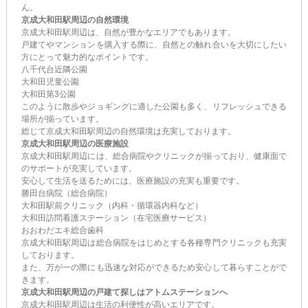
ん。
京成大和田駅周辺の自然環境
京成大和田駅周辺は、自然が豊かなエリアでもあります。
戸建てやマンションを購入する際に、自然との触れ合いを大切にしたい
方にとって魅力的なポイントです。
八千代台近隣公園
大和田児童公園
大和田第3公園
このように散歩やジョギングに適した公園も多く、リフレッシュできる
場所が揃っています。
総じて京成大和田駅周辺の自然環境は充実しております。
京成大和田駅周辺の医療施設
京成大和田駅周辺には、総合病院やクリニックが揃っており、健康面で
のサポートが充実しています。
安心して生活を送るためには、医療施設の充実も重要です。
勝田台病院（総合病院）
大和田駅前クリニック（内科・循環器内科など）
大和田訪問看護ステーション（在宅医療サービス）
おおわだエキ総合歯科
京成大和田駅周辺は総合病院をはじめとする各種専門クリニックも充実
しております。
また、万が一の際にも迅速な対応ができるため安心して暮らすことがで
きます。
京成大和田駅周辺の戸建て探しはアトムステーションへ
京成大和田駅周辺は生活の利便性が高いエリアです。