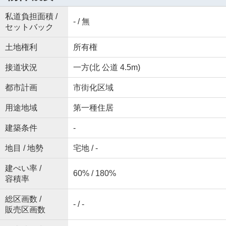
私道負担面積 /
- / 無
セットバック
土地権利
所有権
接道状況
一方(北 公道 4.5m)
都市計画
市街化区域
用途地域
第一種住居
建築条件
-
地目 / 地勢
宅地 / -
建ぺい率 /
60% / 180%
容積率
総区画数 /
- / -
販売区画数