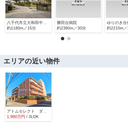
八千代市立大和田中学校
勝田台病院
ゆりのき台
約1180m／15分
約2380m／30分
約2210m／
エリアの近い物件
アトムセレクト ダイアパレス勝田台南203号室
1,980
万
円
/ 3LDK