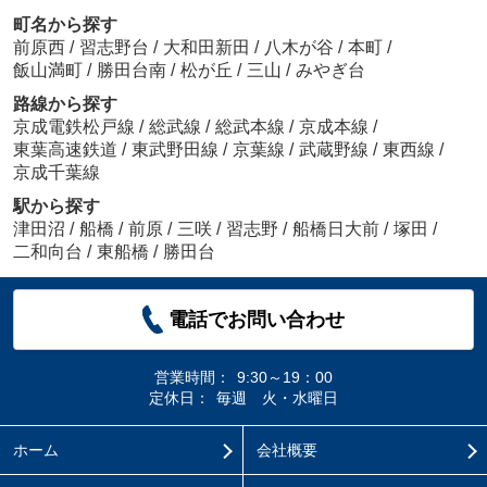
町名から探す
前原西
/
習志野台
/
大和田新田
/
八木が谷
/
本町
/
飯山満町
/
勝田台南
/
松が丘
/
三山
/
みやぎ台
路線から探す
京成電鉄松戸線
/
総武線
/
総武本線
/
京成本線
/
東葉高速鉄道
/
東武野田線
/
京葉線
/
武蔵野線
/
東西線
/
京成千葉線
駅から探す
津田沼
/
船橋
/
前原
/
三咲
/
習志野
/
船橋日大前
/
塚田
/
二和向台
/
東船橋
/
勝田台
電話でお問い合わせ
営業時間：
9:30～19：00
定休日：
毎週 火・水曜日
ホーム
会社概要