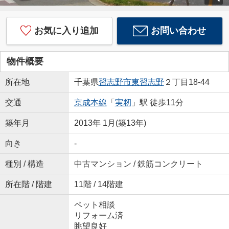
お気に入り追加
お問い合わせ
物件概要
所在地
千葉県
習志野市
東習志野
２丁目18-44
交通
京成本線
「
実籾
」駅 徒歩11分
築年月
2013年 1月(築13年)
向き
-
種別 / 構造
中古マンション / 鉄筋コンクリート
所在階 / 階建
11階 / 14階建
ペット相談
リフォーム済
眺望良好