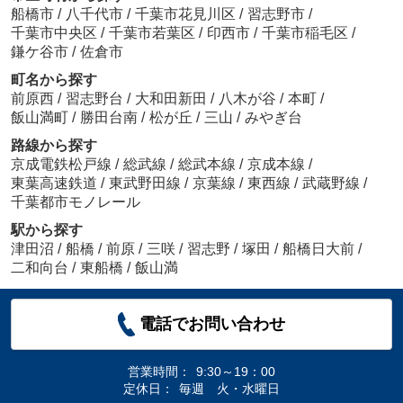
船橋市
/
八千代市
/
千葉市花見川区
/
習志野市
/
千葉市中央区
/
千葉市若葉区
/
印西市
/
千葉市稲毛区
/
鎌ケ谷市
/
佐倉市
町名から探す
前原西
/
習志野台
/
大和田新田
/
八木が谷
/
本町
/
飯山満町
/
勝田台南
/
松が丘
/
三山
/
みやぎ台
路線から探す
京成電鉄松戸線
/
総武線
/
総武本線
/
京成本線
/
東葉高速鉄道
/
東武野田線
/
京葉線
/
東西線
/
武蔵野線
/
千葉都市モノレール
駅から探す
津田沼
/
船橋
/
前原
/
三咲
/
習志野
/
塚田
/
船橋日大前
/
二和向台
/
東船橋
/
飯山満
電話でお問い合わせ
営業時間：
9:30～19：00
定休日：
毎週 火・水曜日