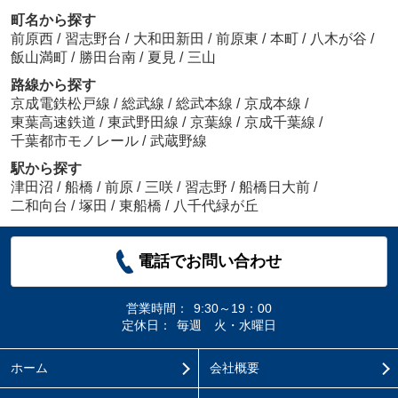
町名から探す
前原西
/
習志野台
/
大和田新田
/
前原東
/
本町
/
八木が谷
/
飯山満町
/
勝田台南
/
夏見
/
三山
路線から探す
京成電鉄松戸線
/
総武線
/
総武本線
/
京成本線
/
東葉高速鉄道
/
東武野田線
/
京葉線
/
京成千葉線
/
千葉都市モノレール
/
武蔵野線
駅から探す
津田沼
/
船橋
/
前原
/
三咲
/
習志野
/
船橋日大前
/
二和向台
/
塚田
/
東船橋
/
八千代緑が丘
電話でお問い合わせ
営業時間：
9:30～19：00
定休日：
毎週 火・水曜日
ホーム
会社概要