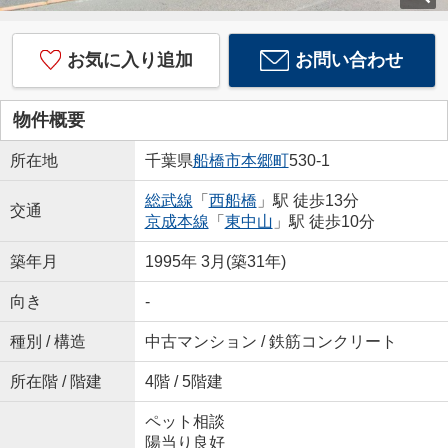
お気に入り追加
お問い合わせ
物件概要
所在地
千葉県
船橋市
本郷町
530-1
総武線
「
西船橋
」駅 徒歩13分
交通
京成本線
「
東中山
」駅 徒歩10分
築年月
1995年 3月(築31年)
向き
-
種別 / 構造
中古マンション / 鉄筋コンクリート
所在階 / 階建
4階 / 5階建
ペット相談
陽当り良好