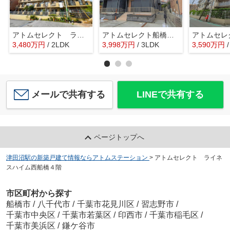
アトムセレクト ライオンズマンション船橋第三 1階
アトムセレクト船橋市習志野台5丁目 2号棟
3,480
万
円
/ 2LDK
3,998
万
円
/ 3LDK
3,590
万
円
メールで共有する
LINEで共有する
ページトップへ
津田沼駅の新築戸建て情報ならアトムステーション
>
アトムセレクト ライネ
スハイム西船橋４階
市区町村から探す
船橋市
/
八千代市
/
千葉市花見川区
/
習志野市
/
千葉市中央区
/
千葉市若葉区
/
印西市
/
千葉市稲毛区
/
千葉市美浜区
/
鎌ケ谷市