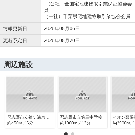
(公社）全国宅地建物取引業保証協会会
員
（一社）千葉県宅地建物取引業協会会員
情報更新日
2026年08月06日
更新予定日
2026年08月20日
周辺施設
習志野市立袖ケ浦東小学校
習志野市立第三中学校
イオン幕張
約450m／6分
約1000m／13分
約2900m／