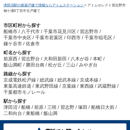
津田沼駅の新築戸建て情報ならアトムステーション
>
アトムセレクト習志野市
袖ケ浦6丁目中古戸建て
市区町村から探す
船橋市
/
八千代市
/
千葉市花見川区
/
習志野市
/
千葉市中央区
/
千葉市若葉区
/
印西市
/
千葉市稲毛区
/
鎌ケ谷市
/
佐倉市
町名から探す
前原西
/
習志野台
/
大和田新田
/
八木が谷
/
本町
/
飯山満町
/
勝田台南
/
松が丘
/
三山
/
みやぎ台
路線から探す
京成電鉄松戸線
/
総武線
/
総武本線
/
京成本線
/
東葉高速鉄道
/
東武野田線
/
京葉線
/
東西線
/
武蔵野線
/
千葉都市モノレール
駅から探す
津田沼
/
船橋
/
前原
/
三咲
/
習志野
/
塚田
/
船橋日大前
/
二和向台
/
東船橋
/
飯山満