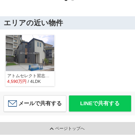
エリアの近い物件
アトムセレクト習志野市東習志野3丁目176番A号棟
4,590
万
円
/ 4LDK
メールで共有する
LINEで共有する
ページトップへ