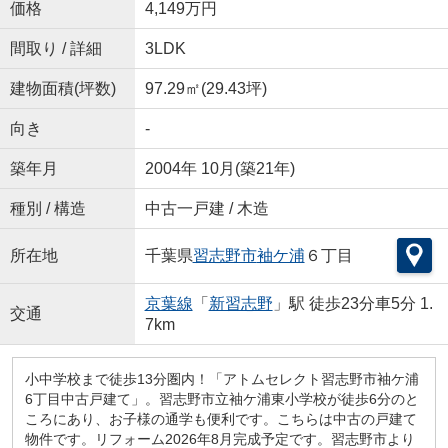
価格
4,149万円
間取り / 詳細
3LDK
建物面積(坪数)
97.29㎡(29.43坪)
向き
-
築年月
2004年 10月(築21年)
種別 / 構造
中古一戸建 / 木造
所在地
千葉県
習志野市
袖ケ浦
６丁目
京葉線
「
新習志野
」駅 徒歩23分車5分 1.
交通
7km
小中学校まで徒歩13分圏内！「アトムセレクト習志野市袖ケ浦
6丁目中古戸建て」。習志野市立袖ケ浦東小学校が徒歩6分のと
ころにあり、お子様の通学も便利です。こちらは中古の戸建て
物件です。リフォーム2026年8月完成予定です。習志野市より