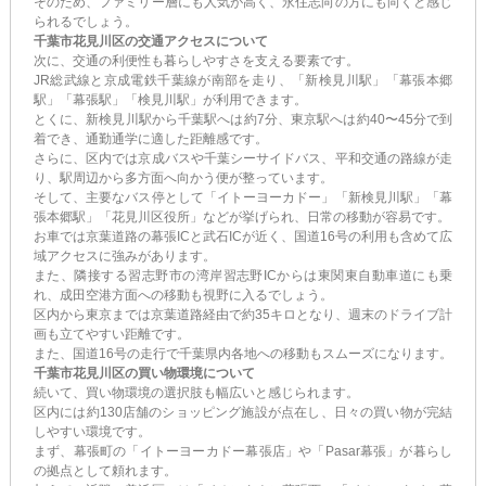
そのため、ファミリー層にも人気が高く、永住志向の方にも向くと感じ
られるでしょう。
千葉市花見川区の交通アクセスについて
次に、交通の利便性も暮らしやすさを支える要素です。
JR総武線と京成電鉄千葉線が南部を走り、「新検見川駅」「幕張本郷
駅」「幕張駅」「検見川駅」が利用できます。
とくに、新検見川駅から千葉駅へは約7分、東京駅へは約40〜45分で到
着でき、通勤通学に適した距離感です。
さらに、区内では京成バスや千葉シーサイドバス、平和交通の路線が走
り、駅周辺から多方面へ向かう便が整っています。
そして、主要なバス停として「イトーヨーカドー」「新検見川駅」「幕
張本郷駅」「花見川区役所」などが挙げられ、日常の移動が容易です。
お車では京葉道路の幕張ICと武石ICが近く、国道16号の利用も含めて広
域アクセスに強みがあります。
また、隣接する習志野市の湾岸習志野ICからは東関東自動車道にも乗
れ、成田空港方面への移動も視野に入るでしょう。
区内から東京までは京葉道路経由で約35キロとなり、週末のドライブ計
画も立てやすい距離です。
また、国道16号の走行で千葉県内各地への移動もスムーズになります。
千葉市花見川区の買い物環境について
続いて、買い物環境の選択肢も幅広いと感じられます。
区内には約130店舗のショッピング施設が点在し、日々の買い物が完結
しやすい環境です。
まず、幕張町の「イトーヨーカドー幕張店」や「Pasar幕張」が暮らし
の拠点として頼れます。