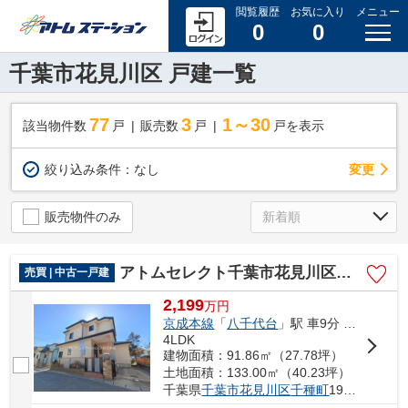
閲覧履歴
お気に入り
メニュー
0
0
千葉市花見川区 戸建一覧
77
3
1～30
該当物件数
戸
販売数
戸
戸を表示
変更
絞り込み条件：
なし
販売物件のみ
アトムセレクト千葉市花見川区千種町 中古戸建て
売買 | 中古一戸建
2,199
万
円
京成本線
「
八千代台
」駅 車9分 4.1km
4LDK
建物面積：91.86㎡（27.78坪）
土地面積：133.00㎡（40.23坪）
千葉県
千葉市花見川区
千種町
196-17