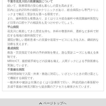
千葉市花見川区の医療施設について
続いて、医療環境の安心感も暮らしの質を高めます。
区内には約255件の病院やクリニックがあり、総合病院から専門クリニ
ックまで幅広く受診先を選べる環境です。
また、歯科医院も複数あり、まくはりエキ総合歯科や南花園歯科医院な
ど日常の口腔ケアの相談先も見つけやすいでしょう。
平山病院
花見川に根差してきた歴史を持ち、外科や整形外科、透析など多科で対
応する地域の基幹病院です。
通院が難しい透析患者への支援や送迎サービスにも力を入れ、継続的な
治療を支えます。
最成病院
救急・労災指定で全科の予約体制を整え、急な受診ニーズにも備える体
制です。
MRIやCT、腹腔鏡手術などの設備を備え、人間ドックによる予防医療も
実施しています。
千葉健生病院
24時間体制で入院・外来・救急に対応し、いざというときの受け皿とし
て機能する病院です。
一般外来や健診は付属のまくはり診療所で行い、JR総武線の幕張駅や
京成千葉線の検見川駅から徒歩圏のアクセスも確保されています。
ページトップへ