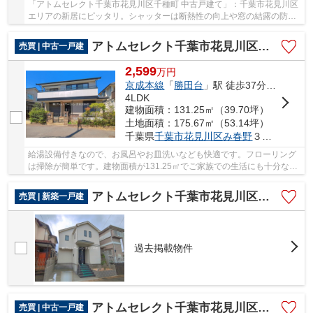
「アトムセレクト千葉市花見川区千種町 中古戸建て」：千葉市花見川区
エリアの新居にピッタリ。シャッターは断熱性の向上や窓の結露の防止
に役立ちます。お子様のいるご家庭にもお勧め...
アトムセレクト千葉市花見川区み春野3丁目 中古戸建て
売買 | 中古一戸建
2,599
万
円
京成本線
「
勝田台
」駅 徒歩37分車8分 3.0km
4LDK
建物面積：131.25㎡（39.70坪）
土地面積：175.67㎡（53.14坪）
千葉県
千葉市花見川区
み春野
３丁目10-20
給湯設備付きなので、お風呂やお皿洗いなども快適です。フローリング
は掃除が簡単です。建物面積が131.25㎡でご家族での生活にも十分な広
さの物件はこちらです。使い勝手が良いシステ...
アトムセレクト千葉市花見川区宮野木台４丁目２３３番A号棟
売買 | 新築一戸建
過去掲載物件
アトムセレクト千葉市花見川区朝日ヶ丘３丁目中古戸建て
売買 | 中古一戸建