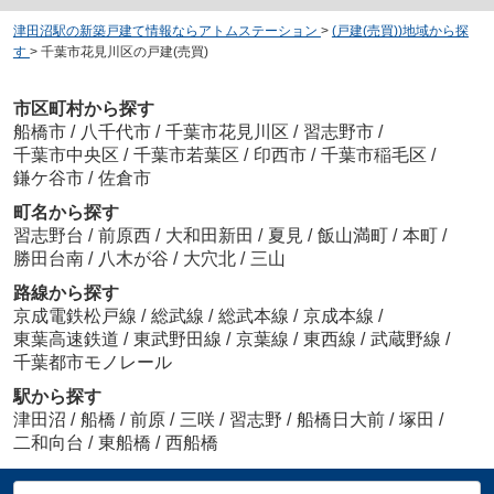
津田沼駅の新築戸建て情報ならアトムステーション
>
(戸建(売買))地域から探
す
>
千葉市花見川区の戸建(売買)
市区町村から探す
船橋市
/
八千代市
/
千葉市花見川区
/
習志野市
/
千葉市中央区
/
千葉市若葉区
/
印西市
/
千葉市稲毛区
/
鎌ケ谷市
/
佐倉市
町名から探す
習志野台
/
前原西
/
大和田新田
/
夏見
/
飯山満町
/
本町
/
勝田台南
/
八木が谷
/
大穴北
/
三山
路線から探す
京成電鉄松戸線
/
総武線
/
総武本線
/
京成本線
/
東葉高速鉄道
/
東武野田線
/
京葉線
/
東西線
/
武蔵野線
/
千葉都市モノレール
駅から探す
津田沼
/
船橋
/
前原
/
三咲
/
習志野
/
船橋日大前
/
塚田
/
二和向台
/
東船橋
/
西船橋