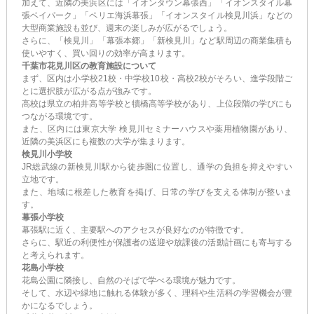
加えて、近隣の美浜区には「イオンタウン幕張西」「イオンスタイル幕
張ベイパーク」「ペリエ海浜幕張」「イオンスタイル検見川浜」などの
大型商業施設も並び、週末の楽しみが広がるでしょう。
さらに、「検見川」「幕張本郷」「新検見川」など駅周辺の商業集積も
使いやすく、買い回りの効率が高まります。
千葉市花見川区の教育施設について
まず、区内は小学校21校・中学校10校・高校2校がそろい、進学段階ご
とに選択肢が広がる点が強みです。
高校は県立の柏井高等学校と犢橋高等学校があり、上位段階の学びにも
つながる環境です。
また、区内には東京大学 検見川セミナーハウスや薬用植物園があり、
近隣の美浜区にも複数の大学が集まります。
検見川小学校
JR総武線の新検見川駅から徒歩圏に位置し、通学の負担を抑えやすい
立地です。
また、地域に根差した教育を掲げ、日常の学びを支える体制が整いま
す。
幕張小学校
幕張駅に近く、主要駅へのアクセスが良好なのが特徴です。
さらに、駅近の利便性が保護者の送迎や放課後の活動計画にも寄与する
と考えられます。
花島小学校
花島公園に隣接し、自然のそばで学べる環境が魅力です。
そして、水辺や緑地に触れる体験が多く、理科や生活科の学習機会が豊
かになるでしょう。