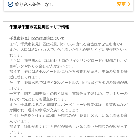
変更
絞り込み条件：
なし
千葉県千葉市花見川区エリア情報
千葉市花見川区の住環境について
まず、千葉市花見川区は花見川が中央を流れる自然豊かな住宅地です。
また、人口は約17.7万人で、落ち着いた生活が送りやすい規模感といわ
れます。
さらに、花見川沿いには約14キロのサイクリングロードが整備され、ジ
ョギングや釣りを楽しむ人が多いです。
加えて、春には約400メートルにわたる桜並木が続き、季節の変化を身
近に感じられます。
そして、花島公園では滝や200メートルの川が演出する水辺の景観が魅
力です。
一方で、園内は四季折々の桜や紅葉、雪景色まで楽しめ、ファミリーの
おでかけ先としても重宝されます。
また、千葉市ふるさと農園ではバーベキューや農業体験、園芸教室など
が開かれ、週末の余暇が充実するでしょう。
こうした自然と住宅が調和した街並みが、花見川区らしい落ち着きを育
んでいます。
加えて、緑地が多く住宅と自然が融合した落ち着いた街並みが広がって
います。