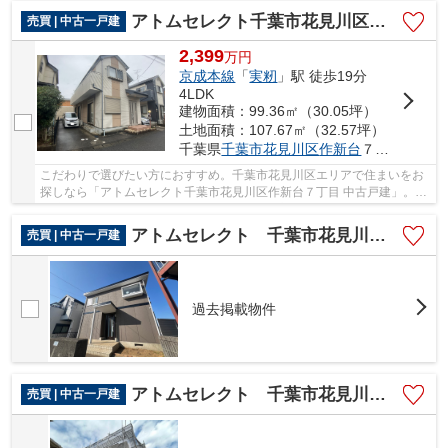
アトムセレクト千葉市花見川区作新台７丁目 中古戸建
売買 | 中古一戸建
2,399
万
円
京成本線
「
実籾
」駅 徒歩19分
4LDK
建物面積：99.36㎡（30.05坪）
土地面積：107.67㎡（32.57坪）
千葉県
千葉市花見川区
作新台
７丁目17-35
こだわりで選びたい方におすすめ。千葉市花見川区エリアで住まいをお
探しなら「アトムセレクト千葉市花見川区作新台７丁目 中古戸建」。即
引渡しができる物件ですので、急な転勤にも対...
アトムセレクト 千葉市花見川区幕張本郷7丁目中古戸建
売買 | 中古一戸建
過去掲載物件
アトムセレクト 千葉市花見川区南花園1丁目中古戸建
売買 | 中古一戸建