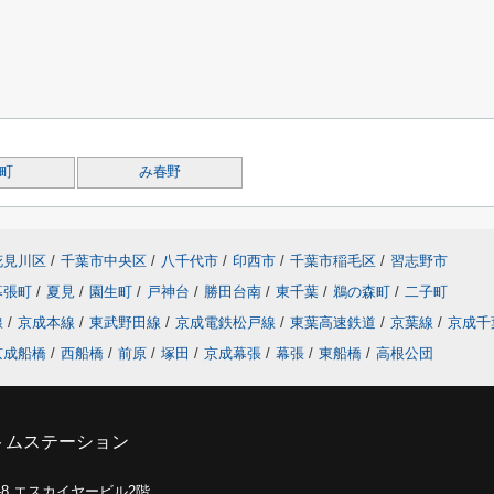
町
み春野
花見川区
/
千葉市中央区
/
八千代市
/
印西市
/
千葉市稲毛区
/
習志野市
幕張町
/
夏見
/
園生町
/
戸神台
/
勝田台南
/
東千葉
/
鵜の森町
/
二子町
線
/
京成本線
/
東武野田線
/
京成電鉄松戸線
/
東葉高速鉄道
/
京葉線
/
京成千
京成船橋
/
西船橋
/
前原
/
塚田
/
京成幕張
/
幕張
/
東船橋
/
高根公団
トムステーション
0-8 エスカイヤービル2階