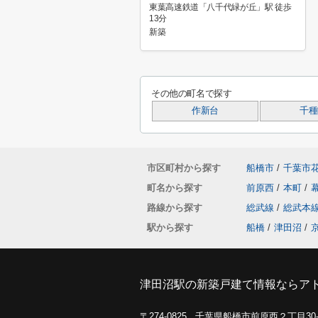
東葉高速鉄道「八千代緑が丘」駅 徒歩
13分
新築
その他の町名で探す
作新台
千種
市区町村から探す
船橋市
/
千葉市
町名から探す
前原西
/
本町
/
路線から探す
総武線
/
総武本
駅から探す
船橋
/
津田沼
/
津田沼駅の新築戸建て情報ならア
〒274-0825 千葉県船橋市前原西２丁目3