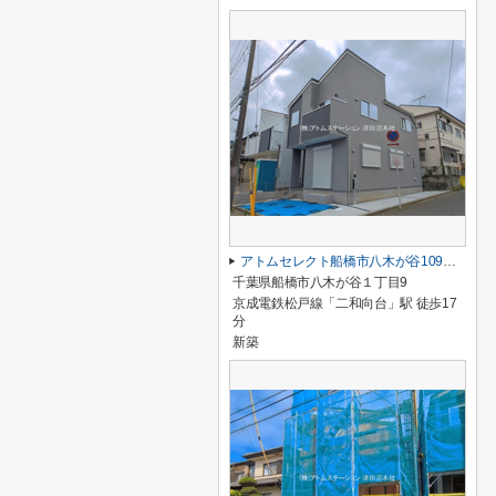
アトムセレクト船橋市八木が谷109 2棟 1号棟
千葉県船橋市八木が谷１丁目9
京成電鉄松戸線「二和向台」駅 徒歩17
分
新築