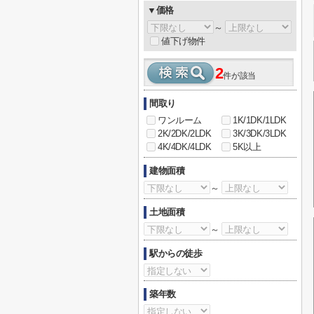
▼価格
～
値下げ物件
2
件が該当
間取り
ワンルーム
1K/1DK/1LDK
2K/2DK/2LDK
3K/3DK/3LDK
4K/4DK/4LDK
5K以上
建物面積
～
土地面積
～
駅からの徒歩
築年数