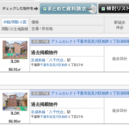
外観
/
間取り図
価格
駅徒歩
停歩
交通 / 所在地
間取り/土地面積
アトムセレクト千葉市花見川区柏井１丁目1660
新築一戸建
過去掲載物件
徒歩15分
京成本線
「
八千代台
」駅
3LDK
千葉県
千葉市花見川区
柏井
１丁目17-6
86.91㎡
アトムセレクト千葉市花見川区柏井１丁目1660
新築一戸建
過去掲載物件
徒歩15分
京成本線
「
八千代台
」駅
3LDK
千葉県
千葉市花見川区
柏井
１丁目17-6
86.90㎡