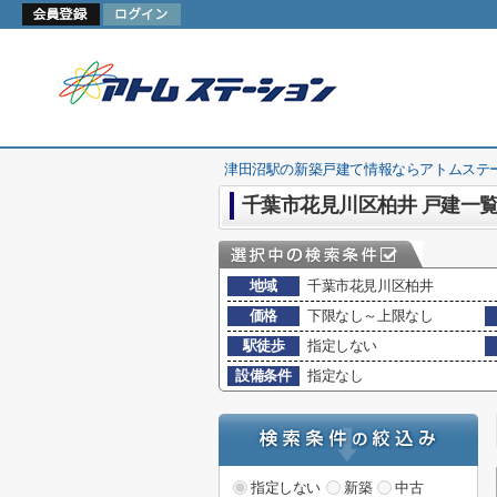
津田沼駅の新築戸建て情報ならアトムステ
千葉市花見川区柏井 戸建一
地域
千葉市花見川区柏井
価格
下限なし～上限なし
駅徒歩
指定しない
設備条件
指定なし
指定しない
新築
中古