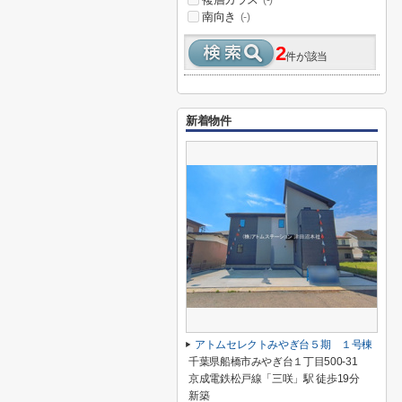
(-)
南向き
(-)
2
件が該当
新着物件
アトムセレクトみやぎ台５期 １号棟
千葉県船橋市みやぎ台１丁目500-31
京成電鉄松戸線「三咲」駅 徒歩19分
新築