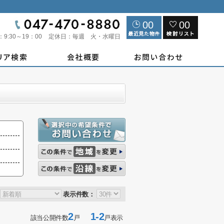
00
00
：
9:30～19：00
定休日：
毎週 火・水曜日
表示件数：
2
1-2
該当公開件数
戸
戸表示