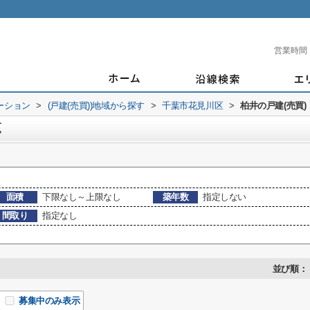
営業時間
ーション
>
(戸建(売買))地域から探す
>
千葉市花見川区
>
柏井の戸建(売買)
覧
面積
下限なし～上限なし
築年数
指定しない
間取り
指定なし
並び順：
募集中のみ表示