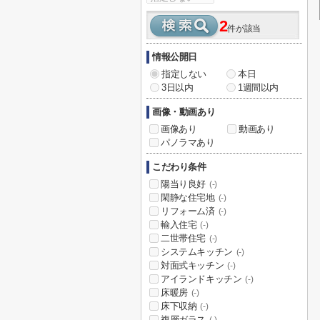
2
件が該当
情報公開日
指定しない
本日
3日以内
1週間以内
画像・動画あり
画像あり
動画あり
パノラマあり
こだわり条件
陽当り良好
(-)
閑静な住宅地
(-)
リフォーム済
(-)
輸入住宅
(-)
二世帯住宅
(-)
システムキッチン
(-)
対面式キッチン
(-)
アイランドキッチン
(-)
床暖房
(-)
床下収納
(-)
複層ガラス