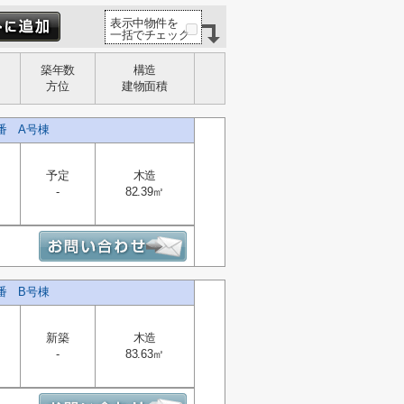
表示中物件を
一括でチェック
築年数
構造
方位
建物面積
番 A号棟
予定
木造
-
82.39㎡
番 B号棟
新築
木造
-
83.63㎡