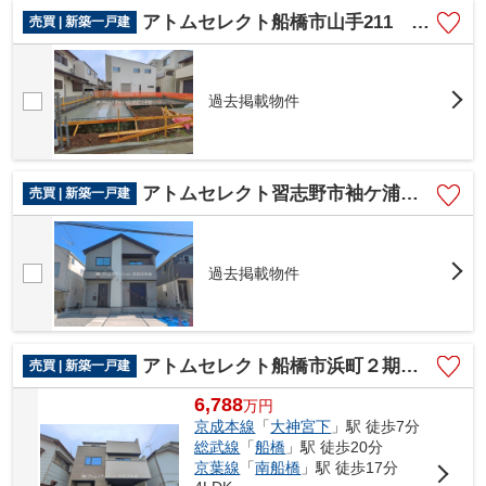
アトムセレクト船橋市山手211 1棟1号棟
売買 | 新築一戸建
過去掲載物件
アトムセレクト習志野市袖ケ浦１１期１号棟
売買 | 新築一戸建
過去掲載物件
アトムセレクト船橋市浜町２期１号棟
売買 | 新築一戸建
6,788
万
円
京成本線
「
大神宮下
」駅 徒歩7分
総武線
「
船橋
」駅 徒歩20分
京葉線
「
南船橋
」駅 徒歩17分