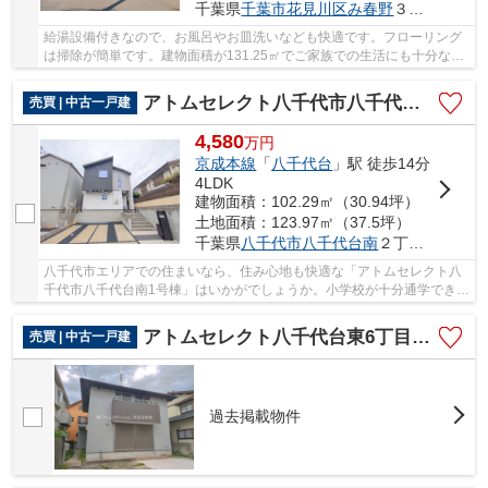
千葉県
千葉市花見川区
み春野
３丁目10-20
給湯設備付きなので、お風呂やお皿洗いなども快適です。フローリング
は掃除が簡単です。建物面積が131.25㎡でご家族での生活にも十分な広
さの物件はこちらです。使い勝手が良いシステ...
アトムセレクト八千代市八千代台南1号棟
売買 | 中古一戸建
4,580
万
円
京成本線
「
八千代台
」駅 徒歩14分
4LDK
建物面積：102.29㎡（30.94坪）
土地面積：123.97㎡（37.5坪）
千葉県
八千代市
八千代台南
２丁目19-2
八千代市エリアでの住まいなら、住み心地も快適な「アトムセレクト八
千代市八千代台南1号棟」はいかがでしょうか。小学校が十分通学できる
範囲にあります。八千代市立八千代台東小学校...
アトムセレクト八千代台東6丁目中古戸建て
売買 | 中古一戸建
過去掲載物件