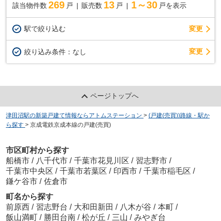
269
13
1～30
該当物件数
戸
販売数
戸
戸を表示
駅で絞り込む
変更
変更
絞り込み条件：
なし
ページトップへ
津田沼駅の新築戸建て情報ならアトムステーション
>
(戸建(売買))路線・駅か
ら探す
>
京成電鉄京成本線の戸建(売買)
市区町村から探す
船橋市
/
八千代市
/
千葉市花見川区
/
習志野市
/
千葉市中央区
/
千葉市若葉区
/
印西市
/
千葉市稲毛区
/
鎌ケ谷市
/
佐倉市
町名から探す
前原西
/
習志野台
/
大和田新田
/
八木が谷
/
本町
/
飯山満町
/
勝田台南
/
松が丘
/
三山
/
みやぎ台