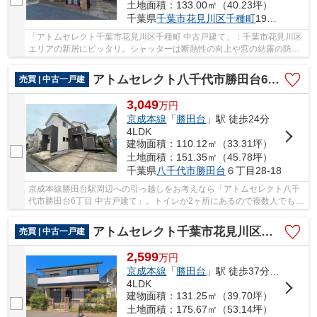
土地面積：133.00㎡（40.23坪）
千葉県
千葉市花見川区
千種町
196-17
「アトムセレクト千葉市花見川区千種町 中古戸建て」：千葉市花見川区
エリアの新居にピッタリ。シャッターは断熱性の向上や窓の結露の防止
に役立ちます。お子様のいるご家庭にもお勧め...
アトムセレクト八千代市勝田台6丁目 中古戸建て
売買 | 中古一戸建
3,049
万
円
京成本線
「
勝田台
」駅 徒歩24分
4LDK
建物面積：110.12㎡（33.31坪）
土地面積：151.35㎡（45.78坪）
千葉県
八千代市
勝田台
６丁目28-18
京成本線勝田台駅周辺への引っ越しをお考えなら「アトムセレクト八千
代市勝田台6丁目 中古戸建て」。トイレが2ヶ所にあるので複数人でも快
適に暮らせます。TVインターホン付きでお子様...
アトムセレクト千葉市花見川区み春野3丁目 中古戸建て
売買 | 中古一戸建
2,599
万
円
京成本線
「
勝田台
」駅 徒歩37分車8分 3.0km
4LDK
建物面積：131.25㎡（39.70坪）
土地面積：175.67㎡（53.14坪）