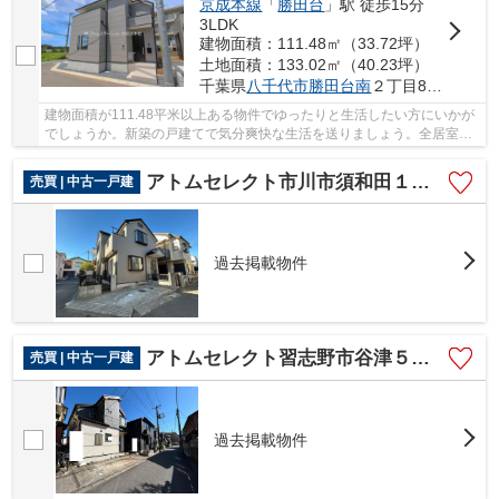
京成本線
「
勝田台
」駅 徒歩15分
3LDK
建物面積：111.48㎡（33.72坪）
土地面積：133.02㎡（40.23坪）
千葉県
八千代市
勝田台南
２丁目841-28
建物面積が111.48平米以上ある物件でゆったりと生活したい方にいかが
でしょうか。新築の戸建てで気分爽快な生活を送りましょう。全居室収
納は一時的にものを移動したい時に活躍します...
アトムセレクト市川市須和田１丁目中古戸建て
売買 | 中古一戸建
過去掲載物件
アトムセレクト習志野市谷津５丁目 中古戸建
売買 | 中古一戸建
過去掲載物件