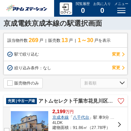
閲覧履歴
お気に入り
メニュー
0
0
京成電鉄京成本線の駅選択画面
269
13
1～30
該当物件数
戸
販売数
戸
戸を表示
駅で絞り込む
変更
変更
絞り込み条件：
なし
販売物件のみ
アトムセレクト千葉市花見川区千種町 中古戸建て
売買 | 中古一戸建
2,199
万
円
京成本線
「
八千代台
」駅 車9分 4.1km
4LDK
建物面積：91.86㎡（27.78坪）