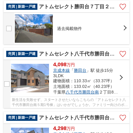
アトムセレクト勝田台７丁目２５番B号棟
売買 | 新築一戸建
過去掲載物件
アトムセレクト八千代市勝田台南５期1号棟
売買 | 新築一戸建
4,098
万
円
京成本線
「
勝田台
」駅 徒歩15分
3LDK
建物面積：110.33㎡（33.37坪）
土地面積：133.02㎡（40.23坪）
千葉県
八千代市
勝田台南
２丁目841-28
新生活を失敗せず、スタートさせたいならこちらの「アトムセレクト八
千代市勝田台南５期1号棟」はいかがでしょうか。ファミリー向けのポイ
ント、八千代市立勝田台小学校が徒歩10分のと...
アトムセレクト八千代市勝田台南５期２号棟
売買 | 新築一戸建
4,298
万
円