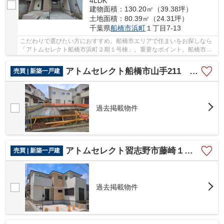
4LDK
建物面積：130.20㎡（39.38坪）
土地面積：80.39㎡（24.31坪）
千葉県
船橋市
浜町
１丁目7-13
こだわりで選びたい方におすすめ。船橋市エリアで住まいをお探しなら
「アトムセレクト船橋市浜町２期１号棟」。重要なポイント。船橋市立
浜町保育園まで徒歩5分なので、お子様のことも...
アトムセレクト船橋市山手211 １棟１号棟
売買 | 新築一戸建
過去掲載物件
アトムセレクト習志野市藤崎１５期１号棟
売買 | 新築一戸建
過去掲載物件