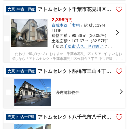
アトムセレクト千葉市花見川区作新台７丁目 中古戸建
売買 | 中古一戸建
2,399
万
円
京成本線
「
実籾
」駅 徒歩19分
4LDK
建物面積：99.36㎡（30.05坪）
土地面積：107.67㎡（32.57坪）
千葉県
千葉市花見川区
作新台
７丁目17-35
こだわりで選びたい方におすすめ。千葉市花見川区エリアで住まいをお
探しなら「アトムセレクト千葉市花見川区作新台７丁目 中古戸建」。即
引渡しができる物件ですので、急な転勤にも対...
アトムセレクト船橋市三山４丁目 中古戸建
売買 | 中古一戸建
過去掲載物件
アトムセレクト八千代市八千代台北中古戸建
売買 | 中古一戸建