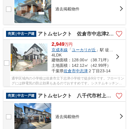
過去掲載物件
アトムセレクト 佐倉市中志津2丁目中古戸建
売買 | 中古一戸建
2,949
万
円
京成本線
「
ユーカリが丘
」駅 徒歩14分
4LDK
建物面積：128.00㎡（38.71坪）
土地面積：142.12㎡（42.99坪）
千葉県
佐倉市
中志津
２丁目23-14
通学区域内の小学校は佐倉市立下志津小学校で徒歩9分です。フローリン
グには静電気の防止効果もあるのでおすすめです。システムキッチン付
きの物件でカラーリングも統一できるため見た...
アトムセレクト 八千代市村上中古戸建
売買 | 中古一戸建
過去掲載物件