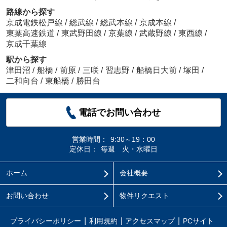
路線から探す
京成電鉄松戸線
/
総武線
/
総武本線
/
京成本線
/
東葉高速鉄道
/
東武野田線
/
京葉線
/
武蔵野線
/
東西線
/
京成千葉線
駅から探す
津田沼
/
船橋
/
前原
/
三咲
/
習志野
/
船橋日大前
/
塚田
/
二和向台
/
東船橋
/
勝田台
電話でお問い合わせ
営業時間：
9:30～19：00
定休日：
毎週 火・水曜日
ホーム
会社概要
お問い合わせ
物件リクエスト
プライバシーポリシー
利用規約
アクセスマップ
PCサイト