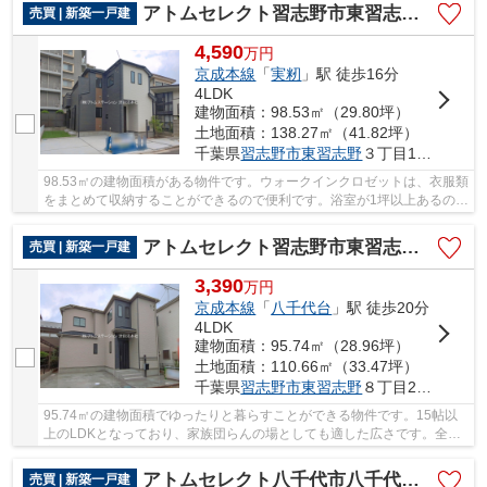
アトムセレクト習志野市東習志野3丁目176番A号棟
売買 | 新築一戸建
4,590
万
円
京成本線
「
実籾
」駅 徒歩16分
4LDK
建物面積：98.53㎡（29.80坪）
土地面積：138.27㎡（41.82坪）
千葉県
習志野市
東習志野
３丁目13-10
98.53㎡の建物面積がある物件です。ウォークインクロゼットは、衣服類
をまとめて収納することができるので便利です。浴室が1坪以上あるの
で、ゆったりとお風呂タイムを過ごせます。ト...
アトムセレクト習志野市東習志野８丁目５８８番A号棟
売買 | 新築一戸建
3,390
万
円
京成本線
「
八千代台
」駅 徒歩20分
4LDK
建物面積：95.74㎡（28.96坪）
土地面積：110.66㎡（33.47坪）
千葉県
習志野市
東習志野
８丁目27-10
95.74㎡の建物面積でゆったりと暮らすことができる物件です。15帖以
上のLDKとなっており、家族団らんの場としても適した広さです。全居
室収納は一時的にものを移動したい時に活躍しま...
アトムセレクト八千代市八千代台西１期1号棟
売買 | 新築一戸建