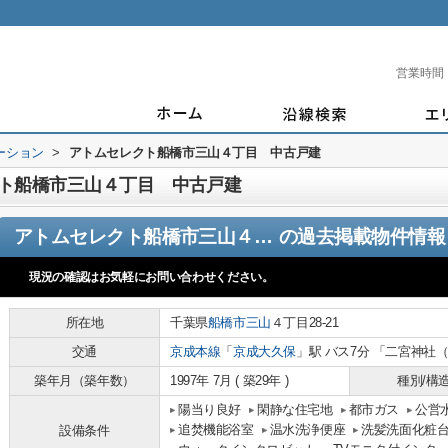
営業時間
ーション
>
アトムセレクト船橋市三山４丁目 中古戸建
ト船橋市三山４丁目 中古戸建
アトムセレクト船橋市三山４丁目 中古戸建
の過去掲載物件情報
現況の確認はお気軽にお問い合わせください。
所在地
千葉県
船橋市
三山
４丁目28-21
交通
京成本線
「
京成大久保
」駅 バス7分 「二宮神社
築年月（築年数）
1997年 7月 ( 築29年 )
種別/構
陽当り良好
閑静な住宅地
都市ガス
公営
追焚機能浴室
温水洗浄便座
洗髪洗面化粧
設備条件