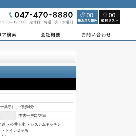
00
00
：
9:30～19：00
定休日：
毎週 火・水曜日
（千葉県）」 停歩4分
造
中古一戸建/木造
水道
公共下水
システムキッチン
台
トイレ２ヶ所