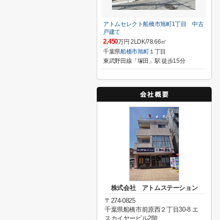
アトムセレクト船橋市旭町1丁目 中古
戸建て
2,450
万円 2LDK/78.66㎡
千葉県
船橋市
旭町
１丁目
東武野田線「塚田」駅 徒歩15分
株式会社 アトムステーション
〒274-0825
千葉県船橋市前原西２丁目30-8 エ
スカイヤービル2階