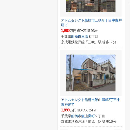
アトムセレクト船橋市三咲８丁目中古戸
建て
1,980
万円 6DK/115.93㎡
千葉県
船橋市
三咲
８丁目
京成電鉄松戸線「三咲」駅 徒歩17分
アトムセレクト船橋市飯山満町2丁目中
古戸建て
1,899
万円 3DK/66.24㎡
千葉県
船橋市
飯山満町
２丁目
京成電鉄松戸線「前原」駅 徒歩16分