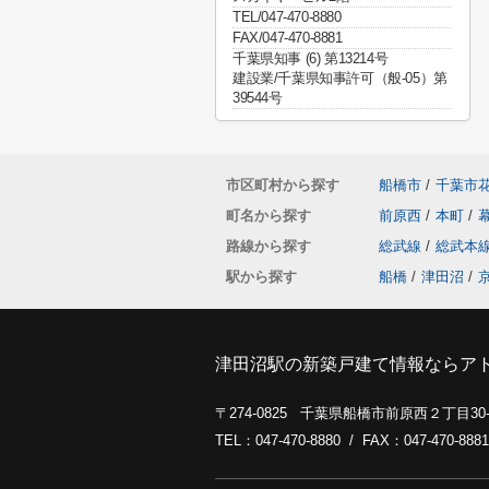
TEL/047-470-8880
FAX/047-470-8881
千葉県知事 (6) 第13214号
建設業/千葉県知事許可（般-05）第
39544号
市区町村から探す
船橋市
/
千葉市
町名から探す
前原西
/
本町
/
路線から探す
総武線
/
総武本
駅から探す
船橋
/
津田沼
/
津田沼駅の新築戸建て情報ならア
〒274-0825 千葉県船橋市前原西２丁目3
TEL：047-470-8880 / FAX：047-470-8881