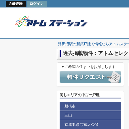
津田沼駅の新築戸建て情報ならアトムステ
過去掲載物件：アトムセレク
▼ご希望の住まいをお探しします
同じエリアの中古一戸建
船橋市
三山
京成本線 京成大久保