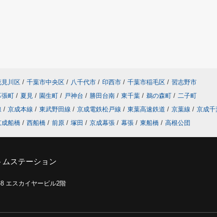
花見川区
/
千葉市中央区
/
八千代市
/
印西市
/
千葉市稲毛区
/
習志野市
幕張町
/
夏見
/
園生町
/
戸神台
/
勝田台南
/
東千葉
/
鵜の森町
/
二子町
線
/
京成本線
/
東武野田線
/
京成電鉄松戸線
/
東葉高速鉄道
/
京葉線
/
京成千
京成船橋
/
西船橋
/
前原
/
塚田
/
京成幕張
/
幕張
/
東船橋
/
高根公団
トムステーション
0-8 エスカイヤービル2階