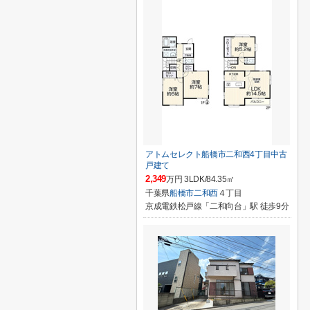
アトムセレクト船橋市二和西4丁目中古
戸建て
2,349
万円 3LDK/84.35㎡
千葉県
船橋市
二和西
４丁目
京成電鉄松戸線「二和向台」駅 徒歩9分