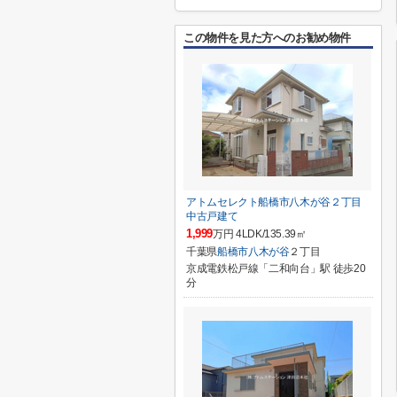
この物件を見た方へのお勧め物件
アトムセレクト船橋市八木が谷２丁目
中古戸建て
1,999
万円 4LDK/135.39㎡
千葉県
船橋市
八木が谷
２丁目
京成電鉄松戸線「二和向台」駅 徒歩20
分