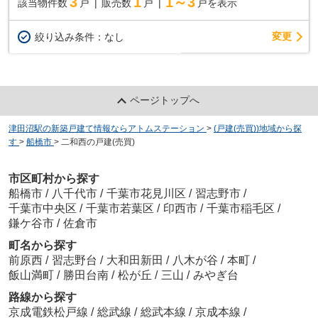
3
1
1～3
該当物件数
戸
販売数
戸
戸を表示
変更
絞り込み条件：
なし
ページトップへ
津田沼駅の新築戸建て情報ならアトムステーション
>
(戸建(売買))地域から探
す
>
船橋市
>
二和西の戸建(売買)
市区町村から探す
船橋市
/
八千代市
/
千葉市花見川区
/
習志野市
/
千葉市中央区
/
千葉市若葉区
/
印西市
/
千葉市稲毛区
/
鎌ケ谷市
/
佐倉市
町名から探す
前原西
/
習志野台
/
大和田新田
/
八木が谷
/
本町
/
飯山満町
/
勝田台南
/
松が丘
/
三山
/
みやぎ台
路線から探す
京成電鉄松戸線
/
総武線
/
総武本線
/
京成本線
/