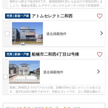
物件から駅まで徒歩9分です。建物面積84.35㎡もあるので有効活用しま
しょう。動線を意識したデザインのシステムキッチン付きで作業能率が
上がります。傾斜が少ないのでお年よりの方に...
アトムセレクト二和西
売買 | 新築一戸建
過去掲載物件
船橋市二和西4丁目12号棟
売買 | 新築一戸建
過去掲載物件
船橋二和病院までのアクセスが楽。距離433mと近いメリットがありま
す。築2年以内の物件ですので、外観もキレイです。少し喧騒を離れて駅
まで徒歩15分という駅近な物件はいかがですか。...