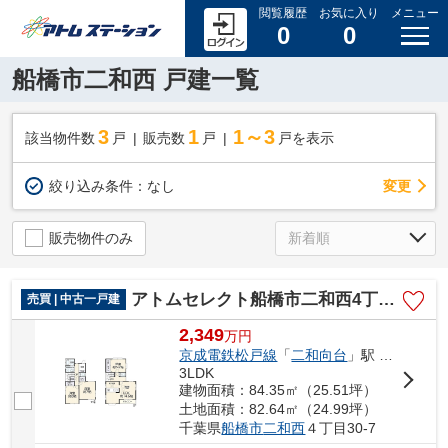
閲覧履歴
お気に入り
メニュー
0
0
船橋市二和西 戸建一覧
3
1
1～3
該当物件数
戸
販売数
戸
戸を表示
変更
絞り込み条件：
なし
販売物件のみ
アトムセレクト船橋市二和西4丁目中古戸建て
売買 | 中古一戸建
2,349
万
円
京成電鉄松戸線
「
二和向台
」駅 徒歩9分
3LDK
建物面積：84.35㎡（25.51坪）
土地面積：82.64㎡（24.99坪）
千葉県
船橋市
二和西
４丁目30-7