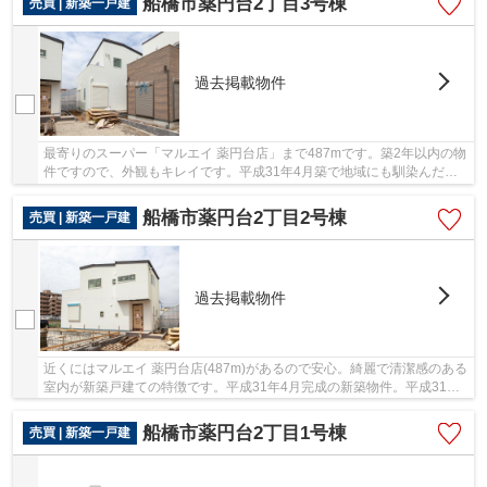
船橋市薬円台2丁目3号棟
売買 | 新築一戸建
過去掲載物件
最寄りのスーパー「マルエイ 薬円台店」まで487mです。築2年以内の物
件ですので、外観もキレイです。平成31年4月築で地域にも馴染んだ物
件でもあり、住環境も良好。新築の物件を検討中...
船橋市薬円台2丁目2号棟
売買 | 新築一戸建
過去掲載物件
近くにはマルエイ 薬円台店(487m)があるので安心。綺麗で清潔感のある
室内が新築戸建ての特徴です。平成31年4月完成の新築物件。平成31年4
月築の物件となり、室内も綺麗です。夢のマイ...
船橋市薬円台2丁目1号棟
売買 | 新築一戸建