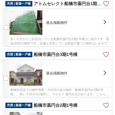
アトムセレクト船橋市薬円台1期1号棟
売買 | 新築一戸建
過去掲載物件
多くの方からご好評頂いている船橋市薬円台1期1号棟のご紹介です。駅
徒歩8分の物件です。設備も充実している新築戸建ての物件はいかがでし
ょうか。地盤調査済みなので、防災面での安心...
船橋市薬円台3期1号棟
売買 | 新築一戸建
過去掲載物件
船橋市近辺での物件情報：大好評のあの物件「船橋市薬円台3期1号
棟」。歩いて431mの場所に、マルエイ 薬円台店があります。こちらは
清潔感のある新築戸建て物件です。地盤が弱いと大惨...
船橋市薬円台2期1号棟
売買 | 新築一戸建