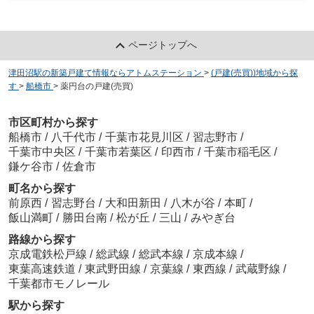
ページトップへ
津田沼駅の新築戸建て情報ならアトムステーション
>
(戸建(売買))地域から探
す
>
船橋市
>
薬円台の戸建(売買)
市区町村から探す
船橋市
/
八千代市
/
千葉市花見川区
/
習志野市
/
千葉市中央区
/
千葉市若葉区
/
印西市
/
千葉市稲毛区
/
鎌ケ谷市
/
佐倉市
町名から探す
前原西
/
習志野台
/
大和田新田
/
八木が谷
/
本町
/
飯山満町
/
勝田台南
/
松が丘
/
三山
/
みやぎ台
路線から探す
京成電鉄松戸線
/
総武線
/
総武本線
/
京成本線
/
東葉高速鉄道
/
東武野田線
/
京葉線
/
東西線
/
武蔵野線
/
千葉都市モノレール
駅から探す