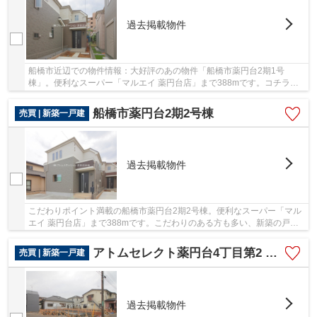
過去掲載物件
船橋市近辺での物件情報：大好評のあの物件「船橋市薬円台2期1号
棟」。便利なスーパー「マルエイ 薬円台店」まで388mです。コチラの
物件は、新築の戸建て物件で設備も充実しています。...
船橋市薬円台2期2号棟
売買 | 新築一戸建
過去掲載物件
こだわりポイント満載の船橋市薬円台2期2号棟。便利なスーパー「マル
エイ 薬円台店」まで388mです。こだわりのある方も多い、新築の戸建
て物件となっております。駅までは徒歩12分でア...
アトムセレクト薬円台4丁目第2 2号棟
売買 | 新築一戸建
過去掲載物件