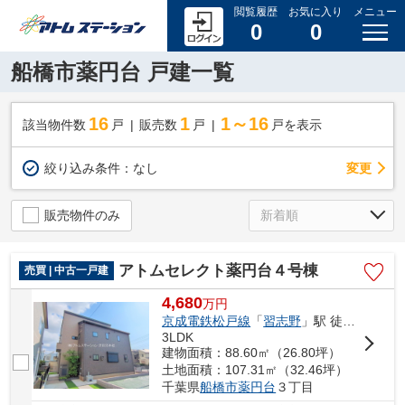
閲覧履歴
お気に入り
メニュー
0
0
船橋市薬円台 戸建一覧
16
1
1～16
該当物件数
戸
販売数
戸
戸を表示
変更
絞り込み条件：
なし
販売物件のみ
アトムセレクト薬円台４号棟
売買 | 中古一戸建
4,680
万
円
京成電鉄松戸線
「
習志野
」駅 徒歩12分
3LDK
建物面積：88.60㎡（26.80坪）
土地面積：107.31㎡（32.46坪）
千葉県
船橋市
薬円台
３丁目