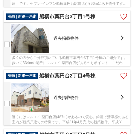
建」です。セブン-イレブン船橋薬円台駅前店が396mにある物件です。
経済的なメリットも大きい、中古の戸建て物件...
船橋市薬円台3丁目1号棟
売買 | 新築一戸建
過去掲載物件
多くの方からご好評頂いている船橋市薬円台3丁目1号棟のご紹介です。
歩いて334mの場所にマルエイ 薬円台店があるのもポイント。こだわり
の設備が整った新築物件です。歩いて14分ほどで...
船橋市薬円台2丁目4号棟
売買 | 新築一戸建
過去掲載物件
近くにはマルエイ 薬円台店(487m)があるので安心。綺麗で清潔感のある
室内が新築戸建ての特徴です。平成31年4月完成の新築物件。平成31年4
月築の物件となり、室内も綺麗です。夢のマイ...