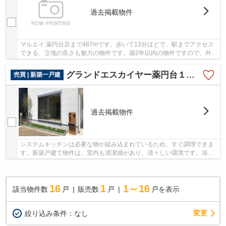
過去掲載物件
マルエイ 薬円台店まで487mです。歩いて13分ほどで、駅までアクセス
できる、立地の良さも魅力の物件です。築2年以内の物件ですので、外観
もキレイです。内外装共に綺麗な新築戸建ての...
グランドエスカイヤー薬円台１丁目新築戸建
売買 | 新築一戸建
過去掲載物件
システムキッチンは必要な物が組み込まれているため、すぐ調理できま
す。新築戸建て物件は、室内も清潔感があり、清々しい環境です。浴室
乾燥機があるため、ジメジメした湿気も残りに...
16
1
1～16
該当物件数
戸
販売数
戸
戸を表示
変更
絞り込み条件：
なし