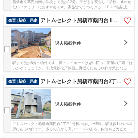
船橋市立薬円台南小学校まで徒歩12分。子どもを安心して学校に通わせ
たいファミリーにおすすめです。家族皆でくつろげる、LDK15帖以上の
物件となっています。船橋市よりご紹介している...
アトムセレクト船橋市薬円台ⅱA号棟
売買 | 新築一戸建
過去掲載物件
駅まで徒歩8分の物件です。夢のマイホームは思い切って新築の戸建ては
いかがでしょうか。京成電鉄松戸線習志野近くにある物件が気になる方
は、 アトムステーションのスタッフまでお気...
アトムセレクト船橋市薬円台2丁目1号棟
売買 | 新築一戸建
過去掲載物件
アトムセレクト船橋市薬円台2丁目1号棟の詳しい情報。駅徒歩14分の場
所にある物件です。多くの方から高いニーズのある、内装もピカピカの
新築戸建ての物件です。お客様が夢に描いた一...