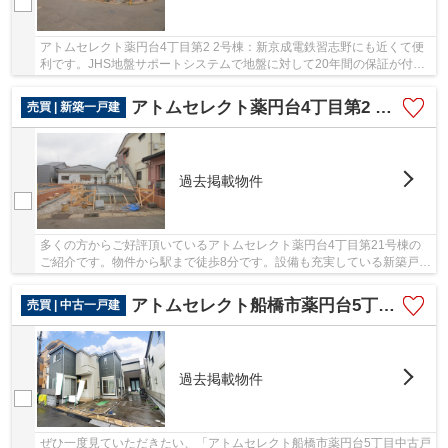
アトムセレクト薬円台4丁目第2 2号棟：新京成電鉄習志野にも近くて便
利です。JHS地盤サポートシステムで地盤に対して20年間の保証が付い
ているので安心！初めてのマイホームに新築戸建...
アトムセレクト薬円台4丁目第2 1号棟
売買 | 新築一戸建
過去掲載物件
多くの方からご好評頂いているアトムセレクト薬円台4丁目第21号棟の
ご紹介です。物件から駅まで徒歩8分です。設備も充実している新築戸建
ての物件はいかがでしょうか。地盤調査済みの...
アトムセレクト船橋市薬円台5丁目中古戸建
売買 | 中古一戸建
過去掲載物件
ぜひ一度見ていただきたい、「アトムセレクト船橋市薬円台5丁目中古戸