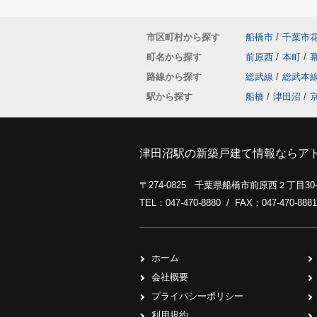
市区町村から探す
船橋市
/
千葉市
町名から探す
前原西
/
本町
/
路線から探す
総武線
/
総武本
駅から探す
船橋
/
津田沼
/
津田沼駅の新築戸建て情報ならア
〒274-0825 千葉県船橋市前原西２丁目3
TEL：047-470-8880 / FAX：047-470-8881
ホーム
会社概要
プライバシーポリシー
利用規約