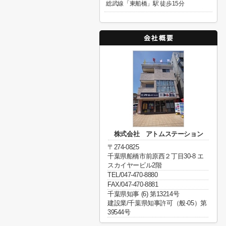
総武線「東船橋」駅 徒歩15分
株式会社 アトムステーション
〒274-0825
千葉県船橋市前原西２丁目30-8 エ
スカイヤービル2階
TEL/047-470-8880
FAX/047-470-8881
千葉県知事 (6) 第13214号
建設業/千葉県知事許可（般-05）第
39544号