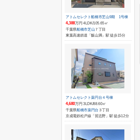
アトムセレクト船橋市芝山9期 1号棟
4,388
万円 4LDK/105.65㎡
千葉県
船橋市
芝山
７丁目
東葉高速鉄道「飯山満」駅 徒歩15分
アトムセレクト薬円台４号棟
4,680
万円 3LDK/88.60㎡
千葉県
船橋市
薬円台
３丁目
京成電鉄松戸線「習志野」駅 徒歩12分