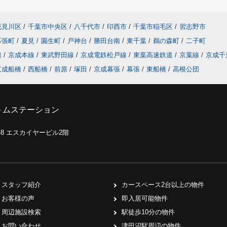
花見川区
/
千葉市中央区
/
八千代市
/
印西市
/
千葉市稲毛区
/
習志野市
幕張町
/
夏見
/
園生町
/
戸神台
/
勝田台南
/
東千葉
/
鵜の森町
/
二子町
線
/
京成本線
/
東武野田線
/
京成電鉄松戸線
/
東葉高速鉄道
/
京葉線
/
京成千
京成船橋
/
西船橋
/
前原
/
塚田
/
京成幕張
/
幕張
/
東船橋
/
高根公団
トムステーション
0-8 エスカイヤービル2階
スタッフ紹介
カースペース2台以上の物件
お客様の声
即入居可能物件
周辺施設検索
駅徒歩10分の物件
お問い合わせ
津田沼駅周辺の物件