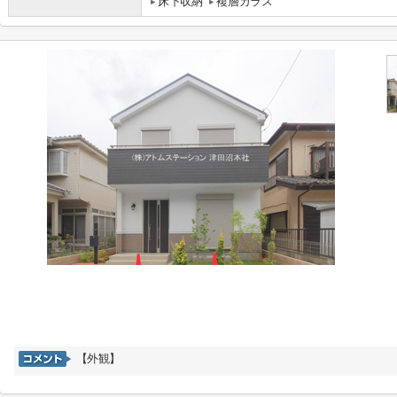
床下収納
複層ガラス
【外観】