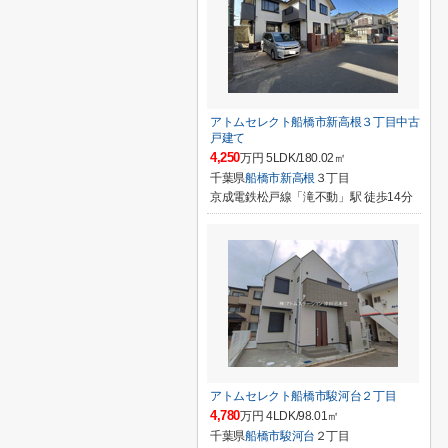
アトムセレクト船橋市新高根３丁目中古
戸建て
4,250
万円 5LDK/180.02㎡
千葉県
船橋市
新高根
３丁目
京成電鉄松戸線「滝不動」駅 徒歩14分
アトムセレクト船橋市駿河台２丁目
4,780
万円 4LDK/98.01㎡
千葉県
船橋市
駿河台
２丁目