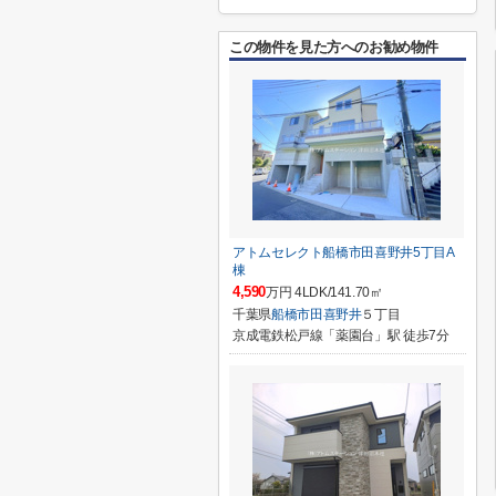
この物件を見た方へのお勧め物件
アトムセレクト船橋市田喜野井5丁目A
棟
4,590
万円 4LDK/141.70㎡
千葉県
船橋市
田喜野井
５丁目
京成電鉄松戸線「薬園台」駅 徒歩7分