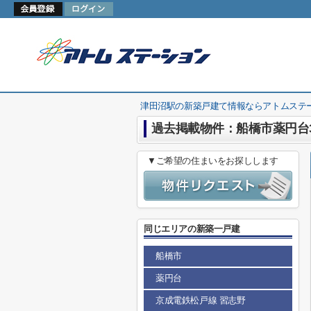
津田沼駅の新築戸建て情報ならアトムステ
過去掲載物件：船橋市薬円台
▼ご希望の住まいをお探しします
同じエリアの新築一戸建
船橋市
薬円台
京成電鉄松戸線 習志野