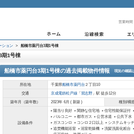
営業時間
ーション
>
船橋市薬円台3期1号棟
3期1号棟
船橋市薬円台3期1号棟
の過去掲載物件情報
現況の確認
所在地
千葉県
船橋市
薬円台
２丁目10
交通
京成電鉄松戸線
「
習志野
」駅 徒歩12分
築年月（築年数）
2023年 6月 ( 新築 )
種別/構
陽当り良好
閑静な住宅地
住宅性能保証付
バルコニー
都市ガス
公営水道
公共下水
ガスコンロ
コンロ２口以上
システムキッ
設備条件
追焚機能浴室
浴室乾燥機
洗髪洗面化粧台