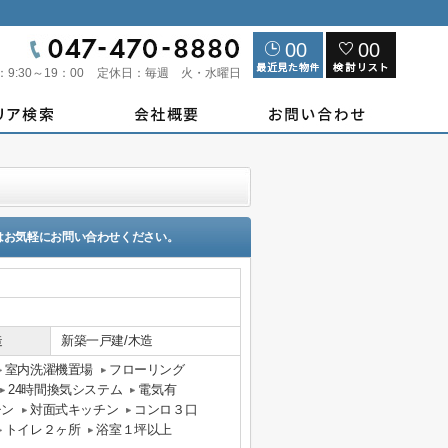
00
00
：
9:30～19：00
定休日：
毎週 火・水曜日
はお気軽にお問い合わせください。
造
新築一戸建/木造
室内洗濯機置場
フローリング
24時間換気システム
電気有
チン
対面式キッチン
コンロ３口
トイレ２ヶ所
浴室１坪以上