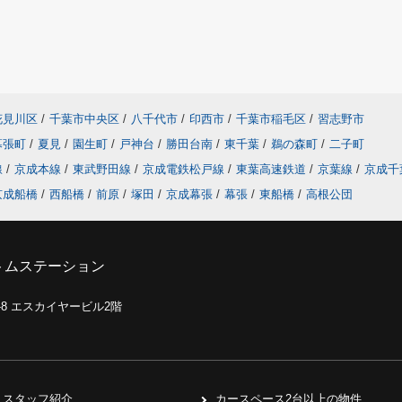
花見川区
/
千葉市中央区
/
八千代市
/
印西市
/
千葉市稲毛区
/
習志野市
幕張町
/
夏見
/
園生町
/
戸神台
/
勝田台南
/
東千葉
/
鵜の森町
/
二子町
線
/
京成本線
/
東武野田線
/
京成電鉄松戸線
/
東葉高速鉄道
/
京葉線
/
京成千
京成船橋
/
西船橋
/
前原
/
塚田
/
京成幕張
/
幕張
/
東船橋
/
高根公団
トムステーション
0-8 エスカイヤービル2階
スタッフ紹介
カースペース2台以上の物件