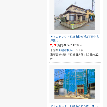
アトムセレクト船橋市松が丘3丁目中古
戸建て
2,599
万円 4LDK/117.32㎡
千葉県
船橋市
松が丘
３丁目
東葉高速鉄道「船橋日大前」駅 徒歩22
分
アトムセレクト船橋市八木が谷109 2