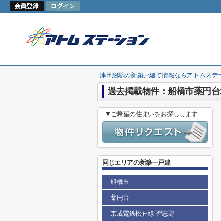
津田沼駅の新築戸建て情報ならアトムステ
過去掲載物件：船橋市薬円台
▼ご希望の住まいをお探しします
同じエリアの新築一戸建
船橋市
薬円台
京成電鉄松戸線 習志野