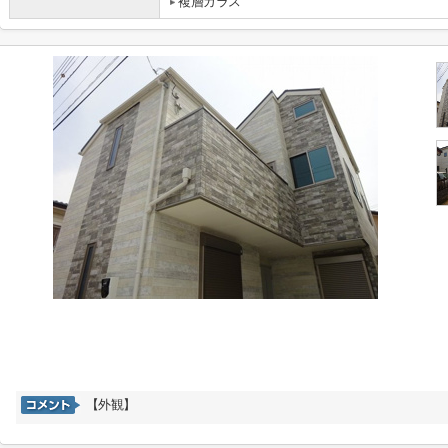
複層ガラス
【外観】