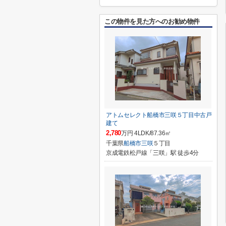
この物件を見た方へのお勧め物件
アトムセレクト船橋市三咲５丁目中古戸
建て
2,780
万円 4LDK/87.36㎡
千葉県
船橋市
三咲
５丁目
京成電鉄松戸線「三咲」駅 徒歩4分