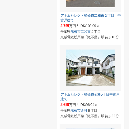
アトムセレクト船橋市二和東２丁目 中
古戸建て
2,799
万円 5LDK/103.09㎡
千葉県
船橋市
二和東
２丁目
京成電鉄松戸線「滝不動」駅 徒歩10分
アトムセレクト船橋市金杉5丁目中古戸
建て
2,699
万円 4LDK/96.04㎡
千葉県
船橋市
金杉
５丁目
京成電鉄松戸線「滝不動」駅 徒歩22分