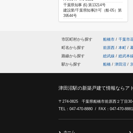
千葉県知事 (6) 第13214号
建設業/千葉県知事許可（般-05）第
39544号
市区町村から探す
船橋市
/
千葉市
町名から探す
前原西
/
本町
/
路線から探す
総武線
/
総武本
駅から探す
船橋
/
津田沼
/
津田沼駅の新築戸建て情報ならア
〒274-0825 千葉県船橋市前原西２丁目3
TEL：047-470-8880 / FAX：047-470-8881
ホーム