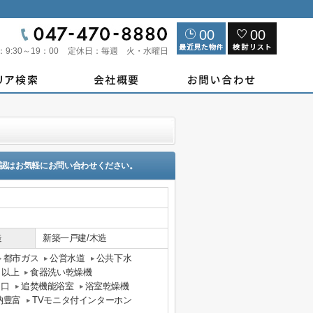
00
00
：
9:30～19：00
定休日：
毎週 火・水曜日
認はお気軽にお問い合わせください。
造
新築一戸建/木造
都市ガス
公営水道
公共下水
口以上
食器洗い乾燥機
３口
追焚機能浴室
浴室乾燥機
納豊富
TVモニタ付インターホン