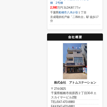
棟 2号棟
2,980
万円 3LDK/87.77㎡
千葉県
船橋市
八木が谷
１丁目
京成電鉄松戸線「二和向台」駅 徒歩17
分
株式会社 アトムステーション
〒274-0825
千葉県船橋市前原西２丁目30-8 エ
スカイヤービル2階
TEL/047-470-8880
FAX/047-470-8881