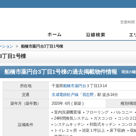
営業時間
ーション
>
船橋市薬円台3丁目1号棟
3丁目1号棟
船橋市薬円台3丁目1号棟
の過去掲載物件情報
現況の確
所在地
千葉県
船橋市
薬円台
３丁目13-14
交通
京成電鉄松戸線
「
習志野
」駅 徒歩14分
築年月（築年数）
2020年 4月 ( 新築 )
種別/構
室内洗濯機置場
フローリング
バルコニー
24時間換気システム
ガスコンロ
コンロ２
システムキッチン
対面式キッチン
コンロ
設備条件
トイレ２ヶ所
浴室１坪以上
床下収納
収