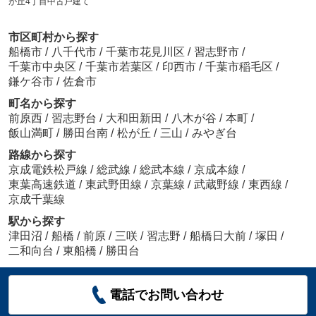
が丘4丁目中古戸建て
市区町村から探す
船橋市
/
八千代市
/
千葉市花見川区
/
習志野市
/
千葉市中央区
/
千葉市若葉区
/
印西市
/
千葉市稲毛区
/
鎌ケ谷市
/
佐倉市
町名から探す
前原西
/
習志野台
/
大和田新田
/
八木が谷
/
本町
/
飯山満町
/
勝田台南
/
松が丘
/
三山
/
みやぎ台
路線から探す
京成電鉄松戸線
/
総武線
/
総武本線
/
京成本線
/
東葉高速鉄道
/
東武野田線
/
京葉線
/
武蔵野線
/
東西線
/
京成千葉線
駅から探す
津田沼
/
船橋
/
前原
/
三咲
/
習志野
/
船橋日大前
/
塚田
/
二和向台
/
東船橋
/
勝田台
電話でお問い合わせ