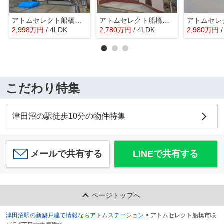
アトムセレクト船橋市大穴北１１期 １号棟
アトムセレクト船橋市三咲５丁目中古戸建て
2,998
万
円
/ 4LDK
2,780
万
円
/ 4LDK
2,980
万
円
こだわり特集
津田沼の駅徒歩10分の物件特集
メールで共有する
LINEで共有する
ページトップへ
津田沼駅の新築戸建て情報ならアトムステーション
>
アトムセレクト船橋市咲