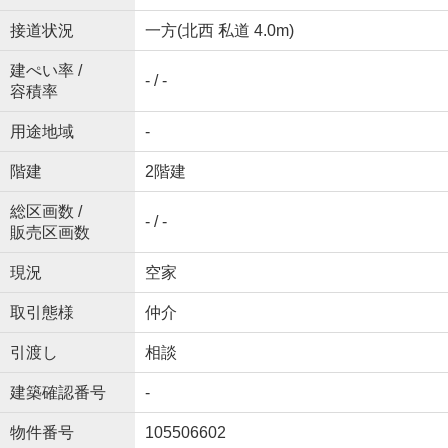
接道状況
一方(北西 私道 4.0m)
建ぺい率 /
- / -
容積率
用途地域
-
階建
2階建
総区画数 /
- / -
販売区画数
現況
空家
取引態様
仲介
引渡し
相談
建築確認番号
-
物件番号
105506602