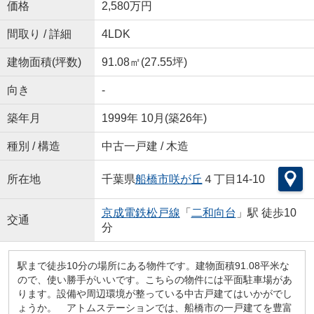
価格
2,580万円
間取り / 詳細
4LDK
建物面積(坪数)
91.08㎡(27.55坪)
向き
-
築年月
1999年 10月(築26年)
種別 / 構造
中古一戸建 / 木造
所在地
千葉県
船橋市
咲が丘
４丁目14-10
京成電鉄松戸線
「
二和向台
」駅 徒歩10
交通
分
駅まで徒歩10分の場所にある物件です。建物面積91.08平米な
ので、使い勝手がいいです。こちらの物件には平面駐車場があ
ります。設備や周辺環境が整っている中古戸建てはいかがでし
ょうか。 アトムステーションでは、船橋市の一戸建てを豊富