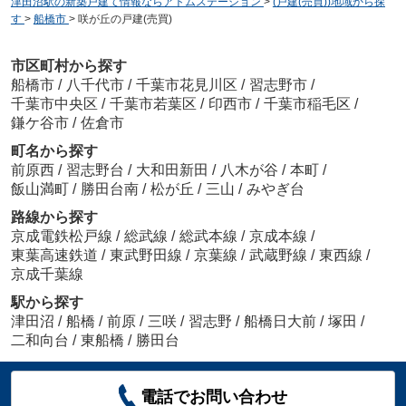
津田沼駅の新築戸建て情報ならアトムステーション
>
(戸建(売買))地域から探
す
>
船橋市
>
咲が丘の戸建(売買)
市区町村から探す
船橋市
/
八千代市
/
千葉市花見川区
/
習志野市
/
千葉市中央区
/
千葉市若葉区
/
印西市
/
千葉市稲毛区
/
鎌ケ谷市
/
佐倉市
町名から探す
前原西
/
習志野台
/
大和田新田
/
八木が谷
/
本町
/
飯山満町
/
勝田台南
/
松が丘
/
三山
/
みやぎ台
路線から探す
京成電鉄松戸線
/
総武線
/
総武本線
/
京成本線
/
東葉高速鉄道
/
東武野田線
/
京葉線
/
武蔵野線
/
東西線
/
京成千葉線
駅から探す
津田沼
/
船橋
/
前原
/
三咲
/
習志野
/
船橋日大前
/
塚田
/
二和向台
/
東船橋
/
勝田台
電話でお問い合わせ