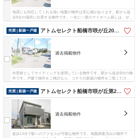
地震にも対応してくれる強い地盤の物件は安心感があります。駅から徒
歩9分の場所に位置する物件です。一生に一度のマイホーム探しは、ぜひ
新築戸建てで。 アトムステーションの連絡先...
アトムセレクト船橋市咲が丘20期3棟1号棟
売買 | 新築一戸建
過去掲載物件
外壁材としてサイディングを使用している物件です。駅から徒歩9分の物
件です。戸建て物件をご検討なら、コチラの新築の物件をご覧くださ
い。よくお出かけするなら、移動手段に適した新...
アトムセレクト船橋市咲が丘第20 3号棟
売買 | 新築一戸建
過去掲載物件
徒歩13分で駅へのアクセスが可能な物件です。地盤調査済みの物件で