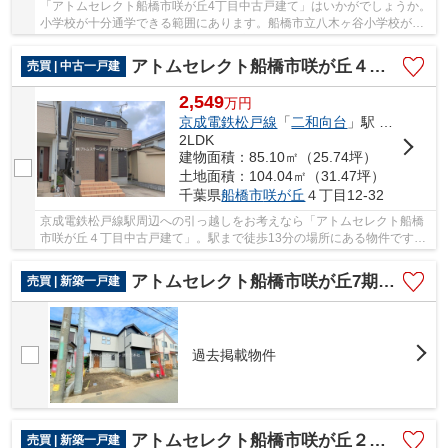
「アトムセレクト船橋市咲が丘4丁目中古戸建て」はいかがでしょうか。
小学校が十分通学できる範囲にあります。船橋市立八木ヶ谷小学校が徒
歩2分です。 アトムステーションの心温まる...
アトムセレクト船橋市咲が丘４丁目中古戸建て
売買 | 中古一戸建
2,549
万
円
京成電鉄松戸線
「
二和向台
」駅 徒歩13分
2LDK
建物面積：85.10㎡（25.74坪）
土地面積：104.04㎡（31.47坪）
千葉県
船橋市
咲が丘
４丁目12-32
京成電鉄松戸線駅周辺への引っ越しをお考えなら「アトムセレクト船橋
市咲が丘４丁目中古戸建て」。駅まで徒歩13分の場所にある物件です。
寒い時期に活躍する追焚機能付きの浴室がある...
アトムセレクト船橋市咲が丘7期1号棟
売買 | 新築一戸建
過去掲載物件
アトムセレクト船橋市咲が丘２丁目（647-51）１号棟
売買 | 新築一戸建