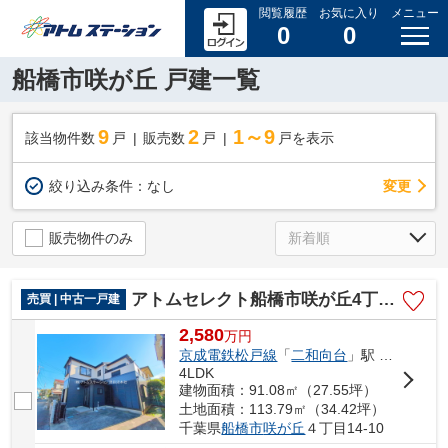
閲覧履歴
お気に入り
メニュー
0
0
船橋市咲が丘 戸建一覧
9
2
1～9
該当物件数
戸
販売数
戸
戸を表示
変更
絞り込み条件：
なし
販売物件のみ
アトムセレクト船橋市咲が丘4丁目中古戸建て
売買 | 中古一戸建
2,580
万
円
京成電鉄松戸線
「
二和向台
」駅 徒歩10分
4LDK
建物面積：91.08㎡（27.55坪）
土地面積：113.79㎡（34.42坪）
千葉県
船橋市
咲が丘
４丁目14-10