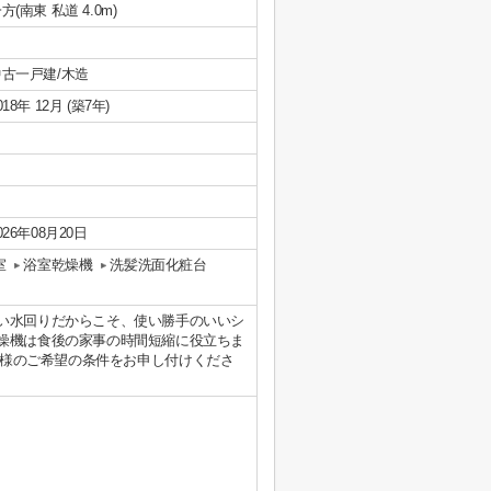
方(南東 私道 4.0m)
中古一戸建/木造
018年 12月 (築7年)
026年08月20日
室
浴室乾燥機
洗髪洗面化粧台
い水回りだからこそ、使い勝手のいいシ
燥機は食後の家事の時間短縮に役立ちま
pでお客様のご希望の条件をお申し付けくださ