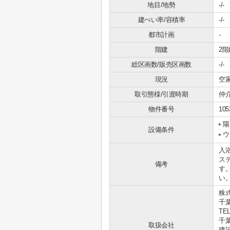
地目/地勢
-/-
建ぺい率/容積率
-/-
都市計画
-
階建
2階
総区画数/販売区画数
-/-
現況
空
取引態様/引渡時期
仲介
物件番号
105
陽
設備条件
ウ
入
ス
備考
す。
い
株
千
TEL
千葉
取扱会社
建設