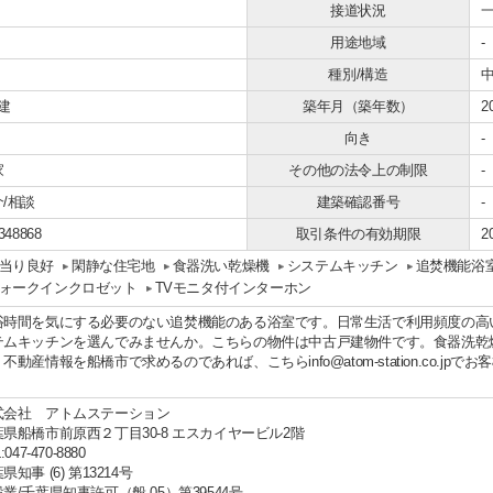
接道状況
一
用途地域
-
種別/構造
建
築年月（築年数）
2
向き
-
家
その他の法令上の制限
-
/相談
建築確認番号
-
348868
取引条件の有効期限
2
当り良好
閑静な住宅地
食器洗い乾燥機
システムキッチン
追焚機能浴
ォークインクロゼット
TVモニタ付インターホン
浴時間を気にする必要のない追焚機能のある浴室です。日常生活で利用頻度の高
テムキッチンを選んでみませんか。こちらの物件は中古戸建物件です。食器洗乾
不動産情報を船橋市で求めるのであれば、こちらinfo@atom-station.co.j
。
式会社 アトムステーション
葉県船橋市前原西２丁目30-8 エスカイヤービル2階
:047-470-8880
県知事 (6) 第13214号
業/千葉県知事許可（般-05）第39544号