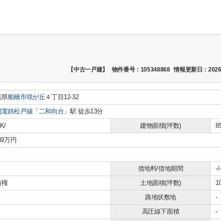
【中古一戸建】
物件番号：105348868
情報更新日：2026
葉県
船橋市
咲が丘
４丁目12-32
成電鉄松戸線
「
二和向台
」駅 徒歩13分
K/
建物面積(坪数)
8
549万円
借地料/借地期間
-/-
有権
土地面積(坪数)
1
路地状敷地
-
高圧線下面積
-