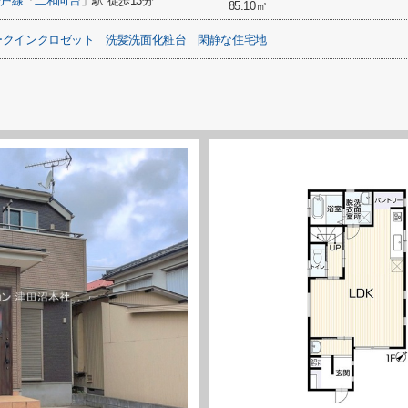
松戸線
「
二和向台
」駅 徒歩13分
85.10㎡
ークインクロゼット
洗髪洗面化粧台
閑静な住宅地