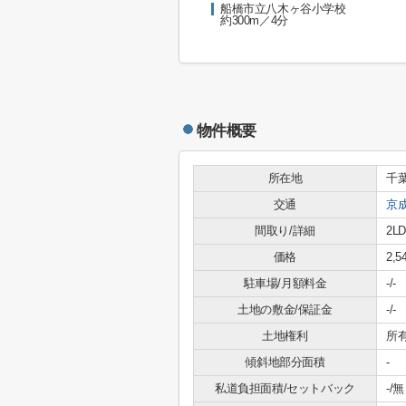
船橋市立八木ヶ谷小学校
約300m／4分
物件概要
所在地
千
交通
京
間取り/詳細
2LD
価格
2,
駐車場/月額料金
-/-
土地の敷金/保証金
-/-
土地権利
所
傾斜地部分面積
-
私道負担面積/セットバック
-/無