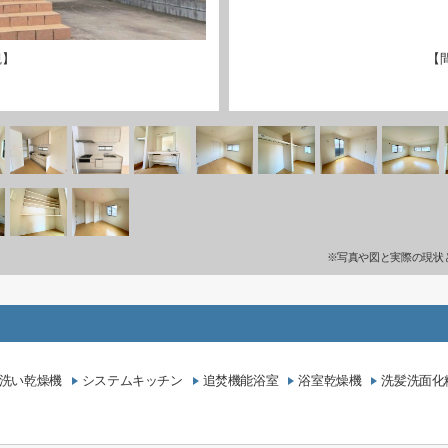
観】
【
※写真や図と実際の現状
洗い乾燥機
システムキッチン
追焚機能浴室
浴室乾燥機
洗髪洗面化