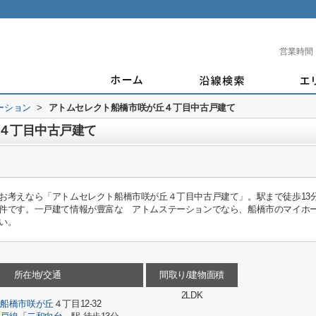
営業時間
ーション
>
アトムセレクト船橋市咲が丘４丁目中古戸建て
４丁目中古戸建て
お考えなら「アトムセレクト船橋市咲が丘４丁目中古戸建て」。駅まで徒歩13
です。一戸建て情報が豊富な アトムステーションでなら、船橋市のマイホームも見つ
い。
所在地/交通
間取り/建物面積
2LDK
県
船橋市
咲が丘
４丁目12-32