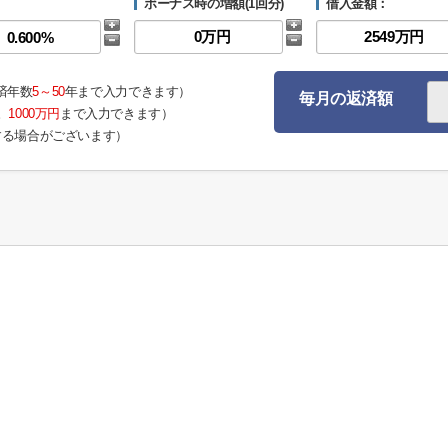
ボーナス時の増額(1回分)
借入金額：
済年数
5～50
年まで入力できます）
毎月の返済額
。
1000万円
まで入力できます）
する場合がございます）