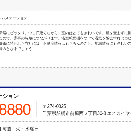
トムステーション
新居にピッタリ。中古戸建てながら、室内はとてもきれいです。服を畳まずに
るので、家事の時短につながります。浴室乾燥機をつけて湿気を除去すればカ
橋市に特化した当社には、不動産情報はもちろんのこと、地域情報にも詳しい
味方となるでしょう。
ーション
-8880
〒274-0825
千葉県船橋市前原西２丁目30-8 エスカイヤ
休日:毎週 火・水曜日