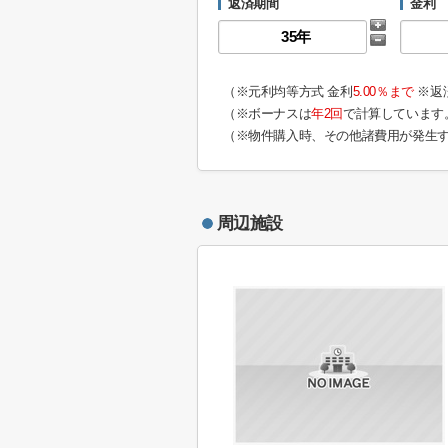
返済期間
金利
（※元利均等方式 金利
5.00％まで
※返
（※ボーナスは
年2回
で計算しています
（※物件購入時、その他諸費用が発生
周辺施設