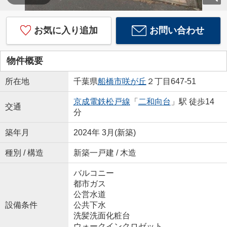
お気に入り追加
お問い合わせ
物件概要
所在地
千葉県
船橋市
咲が丘
２丁目647-51
京成電鉄松戸線
「
二和向台
」駅 徒歩14
交通
分
築年月
2024年 3月(新築)
種別 / 構造
新築一戸建 / 木造
バルコニー
都市ガス
公営水道
設備条件
公共下水
洗髪洗面化粧台
ウォークインクロゼット