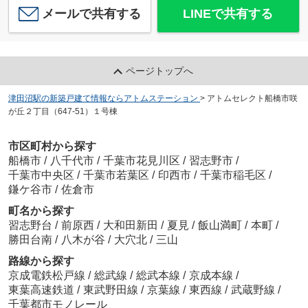
メールで共有する
LINEで共有する
ページトップへ
津田沼駅の新築戸建て情報ならアトムステーション
>
アトムセレクト船橋市咲
が丘２丁目（647-51）１号棟
市区町村から探す
船橋市
/
八千代市
/
千葉市花見川区
/
習志野市
/
千葉市中央区
/
千葉市若葉区
/
印西市
/
千葉市稲毛区
/
鎌ケ谷市
/
佐倉市
町名から探す
習志野台
/
前原西
/
大和田新田
/
夏見
/
飯山満町
/
本町
/
勝田台南
/
八木が谷
/
大穴北
/
三山
路線から探す
京成電鉄松戸線
/
総武線
/
総武本線
/
京成本線
/
東葉高速鉄道
/
東武野田線
/
京葉線
/
東西線
/
武蔵野線
/
千葉都市モノレール