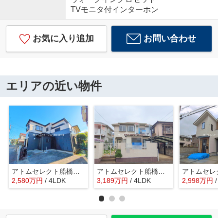
TVモニタ付インターホン
お気に入り追加
お問い合わせ
エリアの近い物件
アトムセレクト船橋市咲が丘4丁目中古戸建て
アトムセレクト船橋市丸山３丁目中古戸建て
2,580
万
円
/ 4LDK
3,189
万
円
/ 4LDK
2,998
万
円