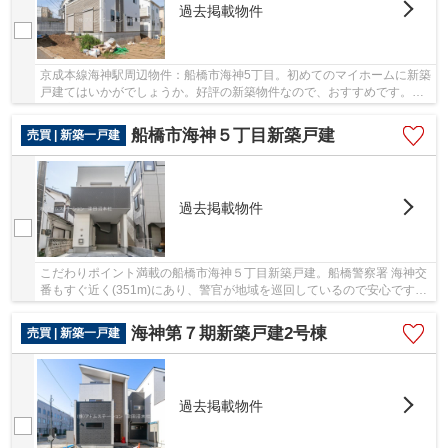
過去掲載物件
京成本線海神駅周辺物件：船橋市海神5丁目。初めてのマイホームに新築
戸建てはいかがでしょうか。好評の新築物件なので、おすすめです。需
要の高い、駅近の物件となっており、徒歩7分...
船橋市海神５丁目新築戸建
売買 | 新築一戸建
過去掲載物件
こだわりポイント満載の船橋市海神５丁目新築戸建。船橋警察署 海神交
番もすぐ近く(351m)にあり、警官が地域を巡回しているので安心です。
ファミリー向けのポイント。船橋市立海神中学...
海神第７期新築戸建2号棟
売買 | 新築一戸建
過去掲載物件