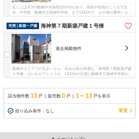
近くにはJCHO船橋中央病院(263m)があり、病気や怪我のことも大丈
夫。中学校「船橋市立海神中学校」まで1332mで、お子様の通学にも便
利な立地。住み替えなら憧れの新築物件にしてみませ...
海神第７期新築戸建１号棟
売買 | 新築一戸建
過去掲載物件
船橋市エリアでの住まいなら、住み心地も快適な「海神第７期新築戸建
１号棟」はいかがでしょうか。1332mの位置に船橋市立海神中学校があ
るのでお子様の通学にも便利です。駅まで徒歩13...
13
0
1～13
該当物件数
戸
販売数
戸
戸を表示
変更
絞り込み条件：
なし
ページトップへ