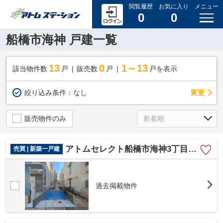
閲覧履歴
お気に入り
メニュー
0
0
船橋市海神 戸建一覧
13
0
1～13
該当物件数
戸
販売数
戸
戸を表示
変更
絞り込み条件：
なし
販売物件のみ
アトムセレクト船橋市海神3丁目V 1号棟
売買 | 新築一戸建
過去掲載物件