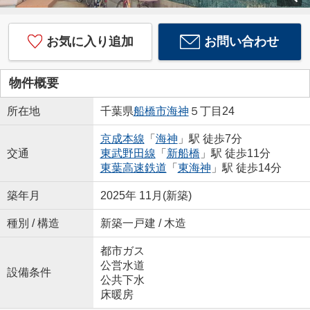
お気に入り追加
お問い合わせ
物件概要
所在地
千葉県
船橋市
海神
５丁目24
京成本線
「
海神
」駅 徒歩7分
交通
東武野田線
「
新船橋
」駅 徒歩11分
東葉高速鉄道
「
東海神
」駅 徒歩14分
築年月
2025年 11月(新築)
種別 / 構造
新築一戸建 / 木造
都市ガス
公営水道
設備条件
公共下水
床暖房