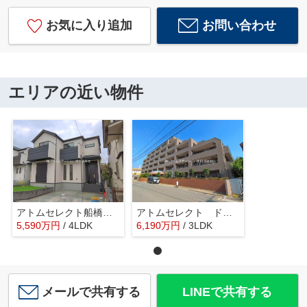
お気に入り追加
お問い合わせ
エリアの近い物件
アトムセレクト船橋市東船橋５丁目１２３８番 B号棟
アトムセレクト ドラゴンマンション津田沼ヒルズ壱番管
5,590
万
円
/ 4LDK
6,190
万
円
/ 3LDK
メールで共有する
LINEで共有する