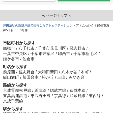
ページトップへ
津田沼駅の新築戸建て情報ならアトムステーション
>
アトムセレクト船橋市海
神5丁目Ⅱ 3号棟
市区町村から探す
船橋市
/
八千代市
/
千葉市花見川区
/
習志野市
/
千葉市中央区
/
千葉市若葉区
/
印西市
/
千葉市稲毛区
/
鎌ケ谷市
/
佐倉市
町名から探す
前原西
/
習志野台
/
大和田新田
/
八木が谷
/
本町
/
飯山満町
/
勝田台南
/
松が丘
/
三山
/
みやぎ台
路線から探す
京成電鉄松戸線
/
総武線
/
総武本線
/
京成本線
/
東葉高速鉄道
/
東武野田線
/
京葉線
/
武蔵野線
/
東西線
/
京成千葉線
駅から探す