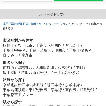
ページトップへ
津田沼駅の新築戸建て情報ならアトムステーション
>
アトムセレクト船橋市海
神A号棟
市区町村から探す
船橋市
/
八千代市
/
千葉市花見川区
/
習志野市
/
千葉市中央区
/
千葉市若葉区
/
印西市
/
千葉市稲毛区
/
鎌ケ谷市
/
佐倉市
町名から探す
前原西
/
習志野台
/
大和田新田
/
八木が谷
/
本町
/
飯山満町
/
勝田台南
/
松が丘
/
三山
/
みやぎ台
路線から探す
京成電鉄松戸線
/
総武線
/
総武本線
/
京成本線
/
東葉高速鉄道
/
東武野田線
/
京葉線
/
東西線
/
武蔵野線
/
千葉都市モノレール
駅から探す