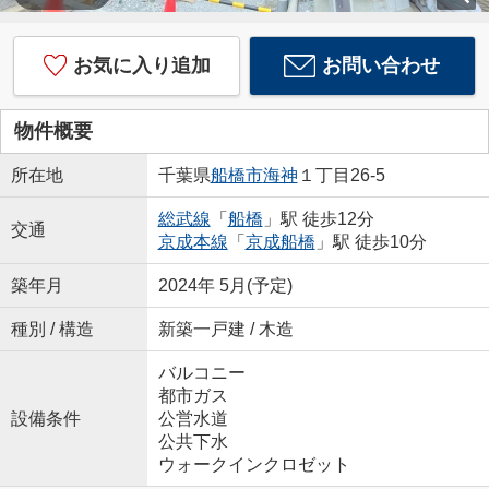
お気に入り追加
お問い合わせ
物件概要
所在地
千葉県
船橋市
海神
１丁目26-5
総武線
「
船橋
」駅 徒歩12分
交通
京成本線
「
京成船橋
」駅 徒歩10分
築年月
2024年 5月(予定)
種別 / 構造
新築一戸建 / 木造
バルコニー
都市ガス
設備条件
公営水道
公共下水
ウォークインクロゼット