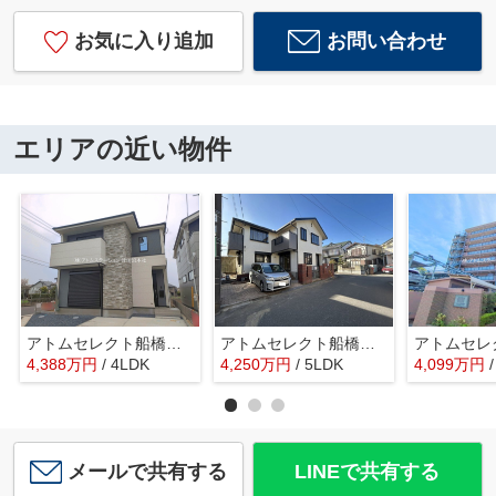
お気に入り追加
お問い合わせ
エリアの近い物件
アトムセレクト船橋市芝山9期 1号棟
アトムセレクト船橋市新高根３丁目中古戸建て
4,388
万
円
/ 4LDK
4,250
万
円
/ 5LDK
4,099
万
円
メールで共有する
LINEで共有する