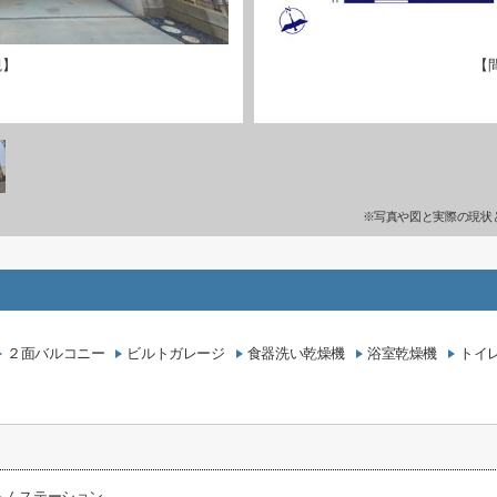
観】
【
※写真や図と実際の現状
２面バルコニー
ビルトガレージ
食器洗い乾燥機
浴室乾燥機
トイ
トムステーション