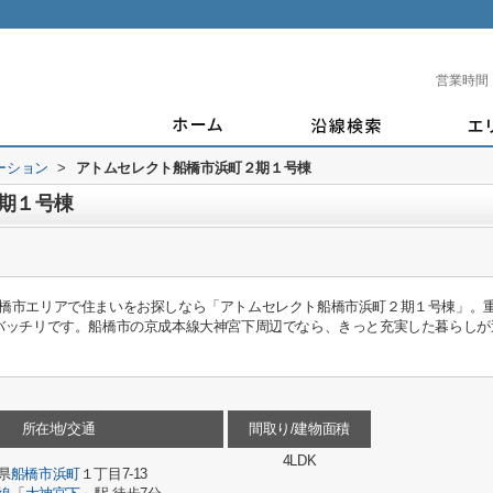
営業時間
ーション
>
アトムセレクト船橋市浜町２期１号棟
期１号棟
橋市エリアで住まいをお探しなら「アトムセレクト船橋市浜町２期１号棟」。
バッチリです。船橋市の京成本線大神宮下周辺でなら、きっと充実した暮らしが
所在地/交通
間取り/建物面積
4LDK
県
船橋市
浜町
１丁目7-13