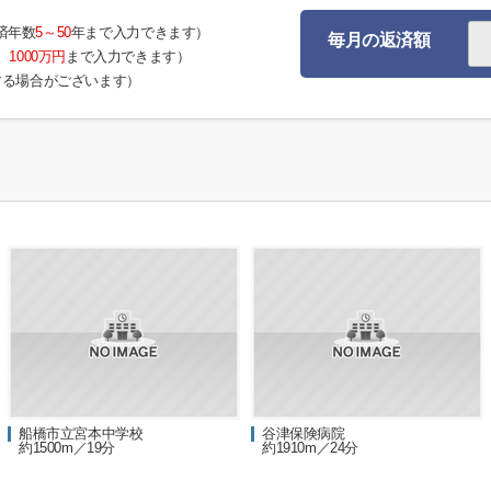
済年数
5～50
年まで入力できます）
毎月の返済額
。
1000万円
まで入力できます）
する場合がございます）
船橋市立宮本中学校
谷津保険病院
約1500m／19分
約1910m／24分