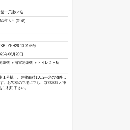
新築一戸建/木造
026年 6月 (新築)
KBI-YKH26-10-0146号
026年08月20日
乾燥機
浴室乾燥機
トイレ２ヶ所
号棟」。建物面積130.2平米の物件は
ます。お客様の立場に立ち、京成本線大神
.jpをご利用下さい。