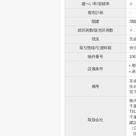
建ぺい率/容積率
-/-
都市計画
-
階建
3階
総区画数/販売区画数
-/-
現況
完
取引態様/引渡時期
仲介
物件番号
104
都
設備条件
床
京
備考
住
宮下
株
千
TEL
千葉
取扱会社
建設
（
(