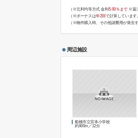
（※元利均等方式 金利
5.00％まで
※返
（※ボーナスは
年2回
で計算しています
（※物件購入時、その他諸費用が発生
周辺施設
船橋市立宮本小学校
約900m／12分