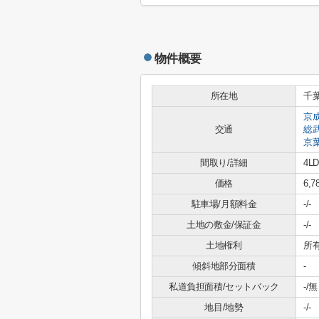
物件概要
所在地
千
京
交通
総
京
間取り/詳細
4LD
価格
6,
駐車場/月額料金
-/-
土地の敷金/保証金
-/-
土地権利
所
傾斜地部分面積
-
私道負担面積/セットバック
-/無
地目/地勢
-/-