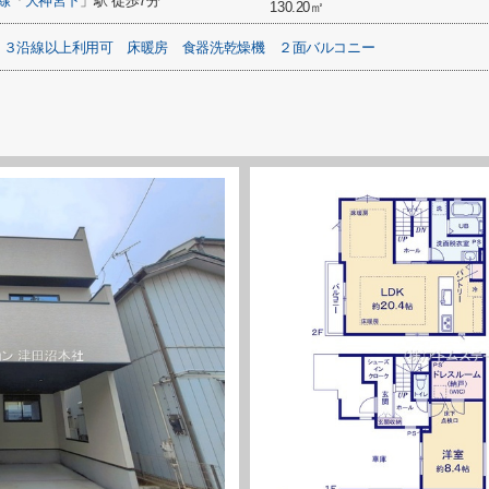
線
「
大神宮下
」駅 徒歩7分
130.20㎡
３沿線以上利用可
床暖房
食器洗乾燥機
２面バルコニー