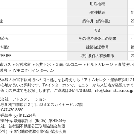
用途地域
-
種別/構造
建
築年月（築年数）
2
向き
-
成済み
その他の法令上の制限
-
/相談
建築確認番号
第
255155
取引条件の有効期限
2
市ガス
公営水道
公共下水
２面バルコニー
ビルトガレージ
食器洗い
暖房
TVモニタ付インターホン
成本線大神宮下駅周辺への引っ越しをお考えなら「アトムセレクト船橋市浜町２期１
み心地が良いと評判です。TVインターホンで、モニターから来訪者が確認でき
近くの戸建てをお探しします。ご連絡は047-470-8880、info@atom-station.co
式会社 アトムステーション
葉県船橋市前原西２丁目30-8 エスカイヤービル2階
:047-470-8880
県知事 (6) 第13214号
業/千葉県知事許可（般-05）第39544号
公社）首都圏不動産公正取引協議会加盟
公社）全国宅地建物取引業保証協会会員