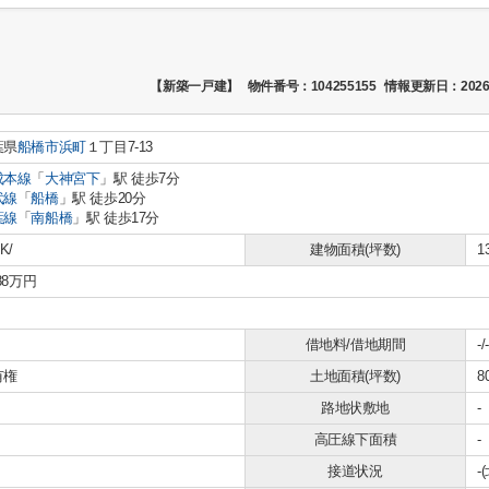
【新築一戸建】
物件番号：104255155
情報更新日：2026
葉県
船橋市
浜町
１丁目7-13
成本線
「
大神宮下
」駅 徒歩7分
武線
「
船橋
」駅 徒歩20分
葉線
「
南船橋
」駅 徒歩17分
K/
建物面積(坪数)
1
788万円
借地料/借地期間
-/-
有権
土地面積(坪数)
8
路地状敷地
-
高圧線下面積
-
接道状況
-