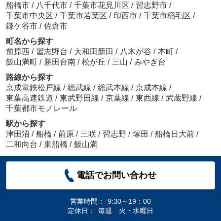
船橋市
/
八千代市
/
千葉市花見川区
/
習志野市
/
千葉市中央区
/
千葉市若葉区
/
印西市
/
千葉市稲毛区
/
鎌ケ谷市
/
佐倉市
町名から探す
前原西
/
習志野台
/
大和田新田
/
八木が谷
/
本町
/
飯山満町
/
勝田台南
/
松が丘
/
三山
/
みやぎ台
路線から探す
京成電鉄松戸線
/
総武線
/
総武本線
/
京成本線
/
東葉高速鉄道
/
東武野田線
/
京葉線
/
東西線
/
武蔵野線
/
千葉都市モノレール
駅から探す
津田沼
/
船橋
/
前原
/
三咲
/
習志野
/
塚田
/
船橋日大前
/
二和向台
/
東船橋
/
飯山満
電話でお問い合わせ
営業時間：
9:30～19：00
定休日：
毎週 火・水曜日