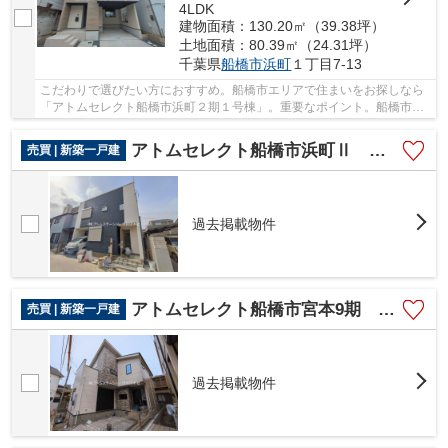
4LDK
建物面積：130.20㎡（39.38坪）
土地面積：80.39㎡（24.31坪）
千葉県
船橋市
浜町
１丁目7-13
こだわりで選びたい方におすすめ。船橋市エリアで住まいをお探しなら
「アトムセレクト船橋市浜町２期１号棟」。重要なポイント。船橋市立
浜町保育園まで徒歩5分なので、お子様のことも...
アトムセレクト船橋市浜町Ⅱ １号棟
売買 | 新築一戸建
過去掲載物件
アトムセレクト船橋市宮本9期 1号棟
売買 | 新築一戸建
過去掲載物件