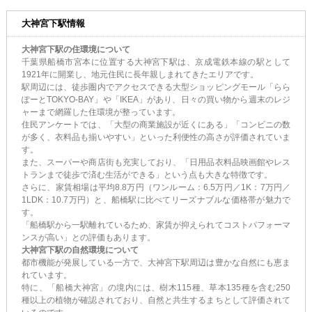
大神宮下駅情報
大神宮下駅の住環境について
千葉県船橋市宮本に位置する大神宮下駅は、京成電鉄本線の駅として
1921年に開業し、地元住民に長年親しまれてきたエリアです。
駅周辺には、徒歩圏内でアクセスできる大型ショッピングモール「らら
ぽーとTOKYO-BAY」や「IKEA」があり、日々の買い物から週末のレジ
ャーまで網羅した住環境が整っています。
住民アンケートでは、「大型の商業施設が近くにある」「コンビニの数
が多く、衣料品も揃いやすい」といった利便性の高さが評価されていま
す。
また、スーパーや商店街も充実しており、「日用品衣料品映画館やレス
トランまで徒歩で済む生活ができる」という点も大きな特徴です。
さらに、家賃相場は平均8.8万円（ワンルーム：6.5万円／1K：7万円／
1LDK：10.7万円）と、船橋駅に比べてリーズナブルな価格帯が魅力で
す。
「船橋駅から一駅離れているため、家賃が抑えられてコストパフォーマ
ンスが高い」との評価もあります。
大神宮下駅の自然環境について
都市機能が発展している一方で、大神宮下駅周辺は豊かな自然にも恵ま
れています。
特に、「船橋大神宮」の境内には、樹木115種、草本135種を含む250
種以上の植物が確認されており、自然と共生するまちとして評価されて