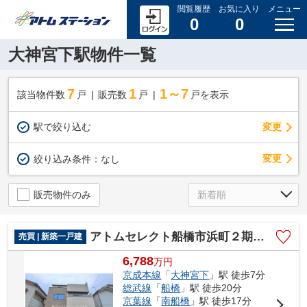
閲覧履歴
お気に入り
メニュー
0
0
大神宮下駅物件一覧
7
1
1～7
該当物件数
戸
販売数
戸
戸を表示
駅で絞り込む
変更
変更
絞り込み条件：
なし
販売物件のみ
アトムセレクト船橋市浜町２期１号棟
売買 | 新築一戸建
6,788
万
円
京成本線
「
大神宮下
」駅 徒歩7分
総武線
「
船橋
」駅 徒歩20分
京葉線
「
南船橋
」駅 徒歩17分