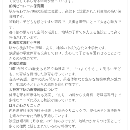
て安心して暮らせる環境が整っています。
船橋ピコレール保育園
駅からわずか78mの距離に位置し、高架下に設置された利便性の高い保
育園です。
通勤時に子どもを預けやすい環境で、共働き世帯にとって大きな味方で
す。
都市部の限られた空間を活用し、地域の子育てを支える施設として高く
評価されています。
船橋市立湊町小学校
駅から徒歩7分の距離にあり、地域の中核的な公立小学校です。
放課後の学童保育も充実しており、安心して子どもを通わせることがで
きるのが魅力です。
恵楓幼稚園
1951年設立の歴史ある私立幼稚園で、「つよくやさしく明るい子ど
も」の育成を目指した教育を行っています。
音楽や英語、絵本の読み聞かせ、茶道体験など豊かな情操教育が魅力
で、地域の子どもたちの感性を育む存在です。
大神宮下駅の医療施設について
健康を守る医療体制も充実しており、内科から皮膚科、呼吸器専門まで
多様なニーズに応える施設が揃っています。
ほそかわクリニック
内科皮膚科漢方内科を併設した総合クリニックで、現代医学と東洋医学
を組み合わせた治療を実施しています。
診療は週3回（月水金）の午前のみですが、地域のかかりつけ医として
多くの住民に親しまれているのが特徴です。