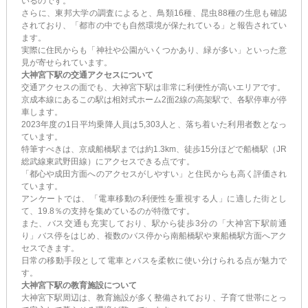
いるのです。
さらに、東邦大学の調査によると、鳥類16種、昆虫88種の生息も確認
されており、「都市の中でも自然環境が保たれている」と報告されてい
ます。
実際に住民からも「神社や公園がいくつかあり、緑が多い」といった意
見が寄せられています。
大神宮下駅の交通アクセスについて
交通アクセスの面でも、大神宮下駅は非常に利便性が高いエリアです。
京成本線にあるこの駅は相対式ホーム2面2線の高架駅で、各駅停車が停
車します。
2023年度の1日平均乗降人員は5,303人と、落ち着いた利用者数となっ
ています。
特筆すべきは、京成船橋駅までは約1.3km、徒歩15分ほどで船橋駅（JR
総武線東武野田線）にアクセスできる点です。
「都心や成田方面へのアクセスがしやすい」と住民からも高く評価され
ています。
アンケートでは、「電車移動の利便性を重視する人」に適した街とし
て、19.8％の支持を集めているのが特徴です。
また、バス交通も充実しており、駅から徒歩3分の「大神宮下駅前通
り」バス停をはじめ、複数のバス停から南船橋駅や東船橋駅方面へアク
セスできます。
日常の移動手段として電車とバスを柔軟に使い分けられる点が魅力で
す。
大神宮下駅の教育施設について
大神宮下駅周辺は、教育施設が多く整備されており、子育て世帯にとっ