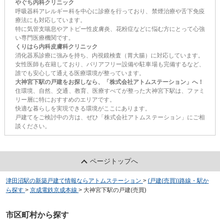
やぐち内科クリニック
呼吸器科アレルギー科を中心に診療を行っており、禁煙治療や舌下免疫
療法にも対応しています。
特に気管支喘息やアトピー性皮膚炎、花粉症などに悩む方にとって心強
い専門医療機関です。
くりはら内科皮膚科クリニック
消化器系診療に強みを持ち、内視鏡検査（胃大腸）に対応しています。
女性医師も在籍しており、バリアフリー設備や駐車場も完備するなど、
誰でも安心して通える医療環境が整っています。
大神宮下駅の戸建をお探しなら、「株式会社アトムステーション」へ！
住環境、自然、交通、教育、医療すべてが整った大神宮下駅は、ファミ
リー層に特におすすめのエリアです。
快適な暮らしを実現できる環境がここにあります。
戸建てをご検討中の方は、ぜひ「株式会社アトムステーション」にご相
談ください。
ページトップへ
津田沼駅の新築戸建て情報ならアトムステーション
>
(戸建(売買))路線・駅か
ら探す
>
京成電鉄京成本線
>
大神宮下駅の戸建(売買)
市区町村から探す