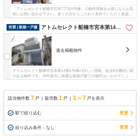
「アトムセレクト船橋市宮本7丁目A号棟」の物件情報をお探しならお気
軽にお問い合わせ下さい。多くの方からこだわり条件でいただく新築戸
建ての物件です。駅まで徒歩6分の物件です。京...
アトムセレクト船橋市宮本第14期1号棟
売買 | 新築一戸建
過去掲載物件
アトムセレクト船橋市宮本第14期1号棟の詳しい情報。徒歩8分圏内に駅
のある物件です。内外装共に綺麗な新築戸建ての物件はいかがでしょう
か。地盤調査済みなので、防災面での安心感が...
7
1
1～7
該当物件数
戸
販売数
戸
戸を表示
駅で絞り込む
変更
変更
絞り込み条件：
なし