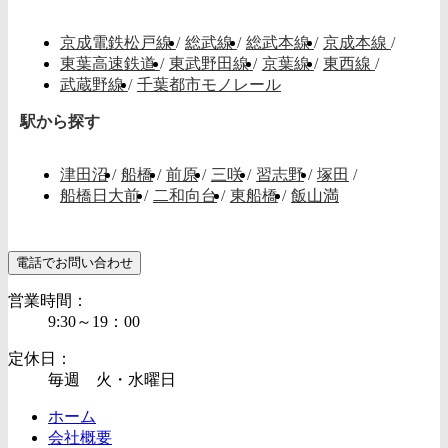
京成電鉄松戸線
/
総武線
/
総武本線
/
京成本線
/
東葉高速鉄道
/
東武野田線
/
京葉線
/
東西線
/
武蔵野線
/
千葉都市モノレール
駅から探す
津田沼
/
船橋
/
前原
/
三咲
/
習志野
/
塚田
/
船橋日大前
/
二和向台
/
東船橋
/
飯山満
電話でお問い合わせ
営業時間：
9:30～19：00
定休日：
毎週 火・水曜日
ホーム
会社概要