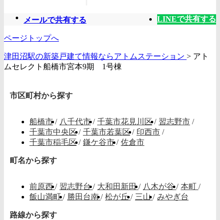
LINEで共有する
メールで共有する
ページトップへ
津田沼駅の新築戸建て情報ならアトムステーション
>
アト
ムセレクト船橋市宮本9期 1号棟
市区町村から探す
船橋市
/
八千代市
/
千葉市花見川区
/
習志野市
/
千葉市中央区
/
千葉市若葉区
/
印西市
/
千葉市稲毛区
/
鎌ケ谷市
/
佐倉市
町名から探す
前原西
/
習志野台
/
大和田新田
/
八木が谷
/
本町
/
飯山満町
/
勝田台南
/
松が丘
/
三山
/
みやぎ台
路線から探す