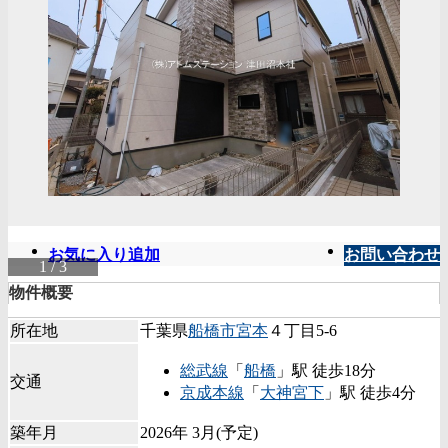
お気に入り追加
お問い合わせ
1 / 3
物件概要
所在地
千葉県
船橋市
宮本
４丁目5-6
総武線
「
船橋
」駅 徒歩18分
交通
京成本線
「
大神宮下
」駅 徒歩4分
築年月
2026年 3月(予定)