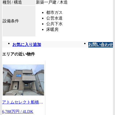
種別 / 構造
新築一戸建 / 木造
都市ガス
公営水道
設備条件
公共下水
床暖房
お気に入り追加
お問い合わせ
エリアの近い物件
アトムセレクト船橋市浜町２期１号棟
6,788
万
円
/ 4LDK