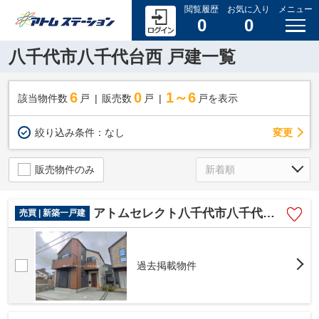
閲覧履歴
お気に入り
メニュー
0
0
八千代市八千代台西 戸建一覧
6
0
1～6
該当物件数
戸
販売数
戸
戸を表示
変更
絞り込み条件：
なし
販売物件のみ
アトムセレクト八千代市八千代台西１期1号棟
売買 | 新築一戸建
過去掲載物件