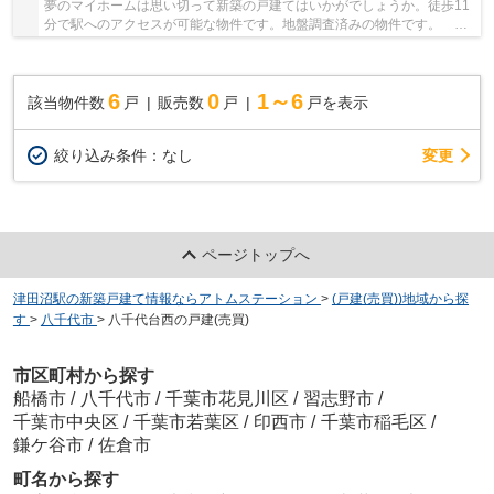
夢のマイホームは思い切って新築の戸建てはいかがでしょうか。徒歩11
分で駅へのアクセスが可能な物件です。地盤調査済みの物件です。 ア
トムステーションがお勧めする八千代市にある...
6
0
1～6
該当物件数
戸
販売数
戸
戸を表示
変更
絞り込み条件：
なし
ページトップへ
津田沼駅の新築戸建て情報ならアトムステーション
>
(戸建(売買))地域から探
す
>
八千代市
>
八千代台西の戸建(売買)
市区町村から探す
船橋市
/
八千代市
/
千葉市花見川区
/
習志野市
/
千葉市中央区
/
千葉市若葉区
/
印西市
/
千葉市稲毛区
/
鎌ケ谷市
/
佐倉市
町名から探す