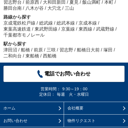
習志野台
/
前原西
/
大和田新田
/
夏見
/
飯山満町
/
本町
/
勝田台南
/
八木が谷
/
大穴北
/
三山
路線から探す
京成電鉄松戸線
/
総武線
/
総武本線
/
京成本線
/
東葉高速鉄道
/
東武野田線
/
京葉線
/
東西線
/
武蔵野線
/
千葉都市モノレール
駅から探す
津田沼
/
船橋
/
前原
/
三咲
/
習志野
/
船橋日大前
/
塚田
/
二和向台
/
東船橋
/
西船橋
電話でお問い合わせ
営業時間：
9:30～19：00
定休日：
毎週 火・水曜日
ホーム
会社概要
お問い合わせ
物件リクエスト